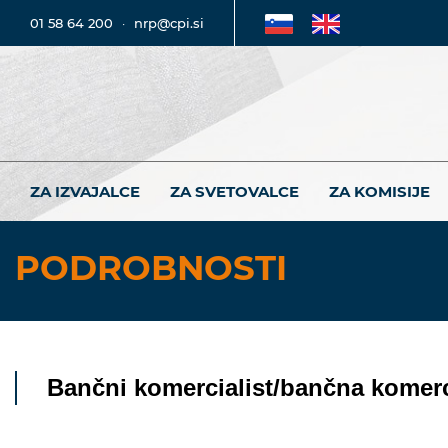
01 58 64 200
·
nrp@cpi.si
ZA IZVAJALCE
ZA SVETOVALCE
ZA KOMISIJE
PODROBNOSTI
Bančni komercialist/bančna komerc