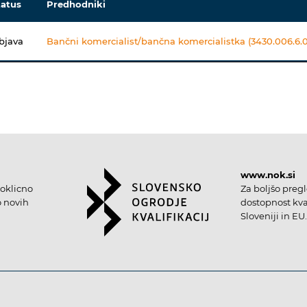
tatus
Predhodniki
bjava
Bančni komercialist/bančna komercialistka (3430.006.6.0
www.nok.si
oklicno
Za boljšo preg
o novih
dostopnost kval
Sloveniji in EU.