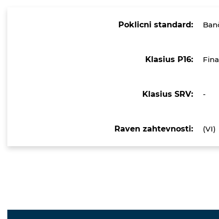
Poklicni standard:
Banč
Klasius P16:
Fina
Klasius SRV:
-
Raven zahtevnosti:
(VI)