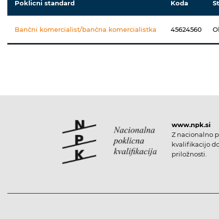
Poklicni standard
Koda
S
Bančni komercialist/bančna komercialistka
45624560
O
www.npk.si
Z nacionalno p
kvalifikacijo d
priložnosti.