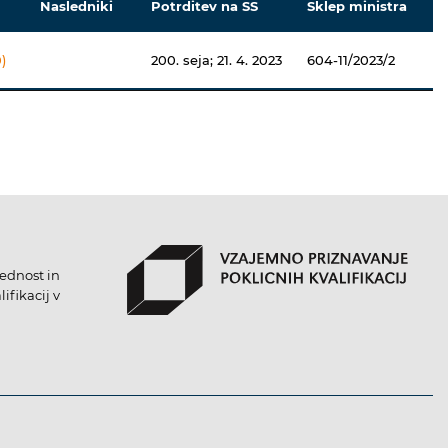
Nasledniki
Potrditev na SS
Sklep ministra
)
200. seja; 21. 4. 2023
604-11/2023/2
lednost in
ifikacij v