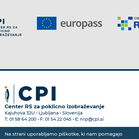
Center RS za poklicno izobraževanje
Kajuhova 32U • Ljubljana • Slovenija
T:
01 58 64 200
• F:
01 54 22 045
• E:
nrp@cpi.si
Zemljevid strani
•
Dostopnost
•
Zasebnost
•
Izvedba KIVI
Na strani uporabljamo piškotke, ki nam pomagajo