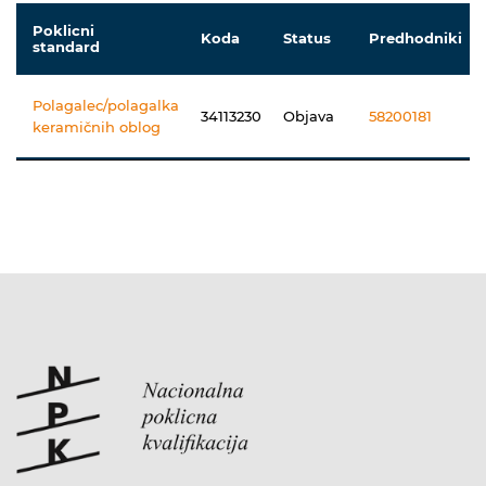
Poklicni
Koda
Status
Predhodniki
standard
Polagalec/polagalka
34113230
Objava
58200181
keramičnih oblog