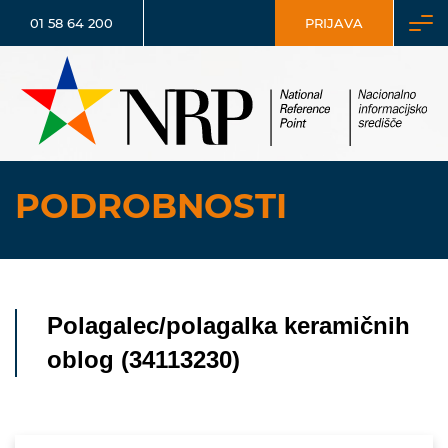
01 58 64 200
PRIJAVA
PODROBNOSTI
Polagalec/polagalka keramičnih
oblog (34113230)