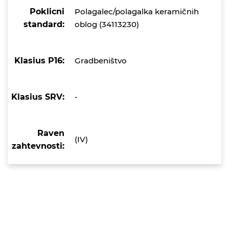
Poklicni
Polagalec/polagalka keramičnih
standard:
oblog (34113230)
Klasius P16:
Gradbeništvo
Klasius SRV:
-
Raven
(IV)
zahtevnosti: