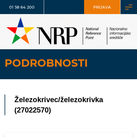
01 58 64 200
PRIJAVA
PODROBNOSTI
Železokrivec/železokrivka
(27022570)