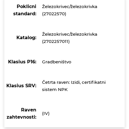
Poklicni
Železokrivec/železokrivka
standard:
(27022570)
Železokrivec/železokrivka
Katalog:
(2702257011)
Klasius P16:
Gradbeništvo
Četrta raven: Izidi, certifikatni
Klasius SRV:
sistem NPK
Raven
(IV)
zahtevnosti: