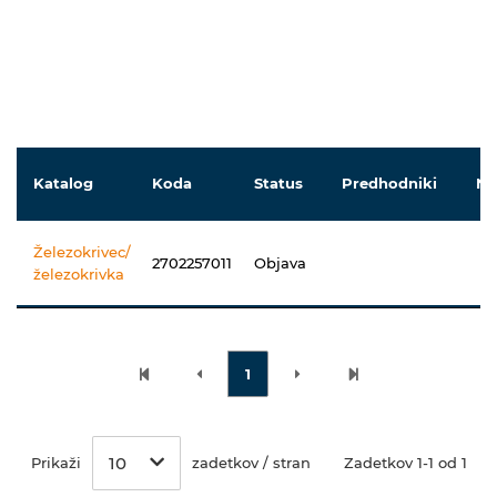
Katalog
Koda
Status
Predhodniki
Na
Železokrivec/
2702257011
Objava
železokrivka
1
10
Prikaži
zadetkov / stran
Zadetkov 1-1 od 1