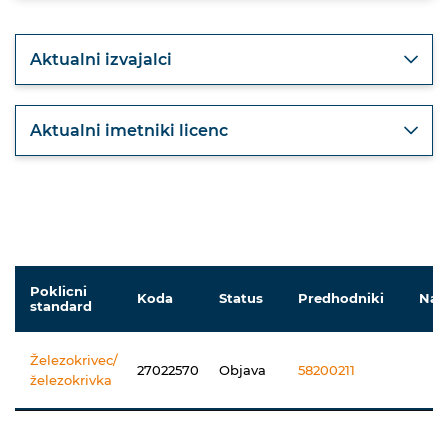
Aktualni izvajalci
Aktualni imetniki licenc
Poklicni
Koda
Status
Predhodniki
Nas
standard
Železokrivec/
27022570
Objava
58200211
železokrivka