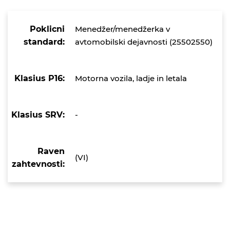
Poklicni
Menedžer/menedžerka v
standard:
avtomobilski dejavnosti (25502550)
Klasius P16:
Motorna vozila, ladje in letala
Klasius SRV:
-
Raven
(VI)
zahtevnosti: