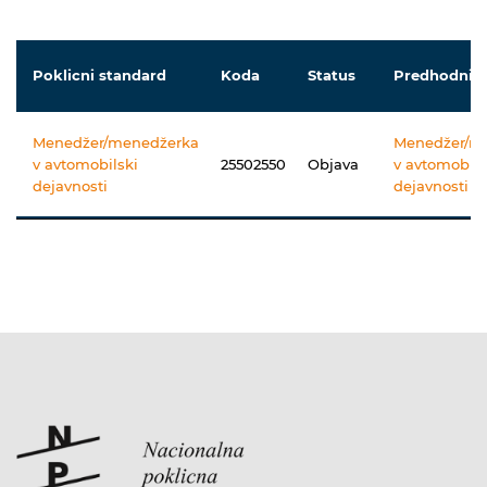
Poklicni standard
Koda
Status
Predhodniki
Menedžer/menedžerka
Menedžer/m
v avtomobilski
25502550
Objava
v avtomobils
dejavnosti
dejavnosti (