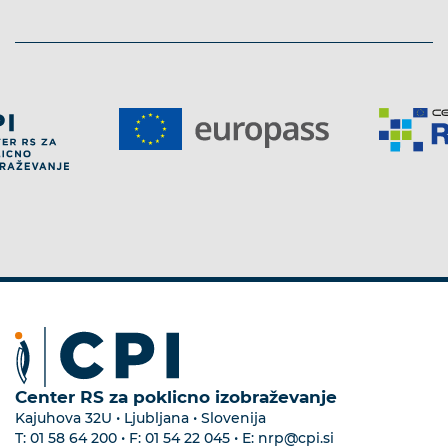
Center RS za poklicno izobraževanje
Kajuhova 32U • Ljubljana • Slovenija
T:
01 58 64 200
• F:
01 54 22 045
• E:
nrp@cpi.si