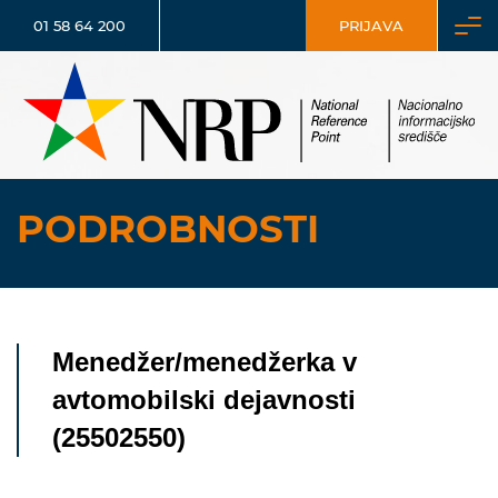
01 58 64 200
PRIJAVA
PODROBNOSTI
Menedžer/menedžerka v
avtomobilski dejavnosti
(25502550)