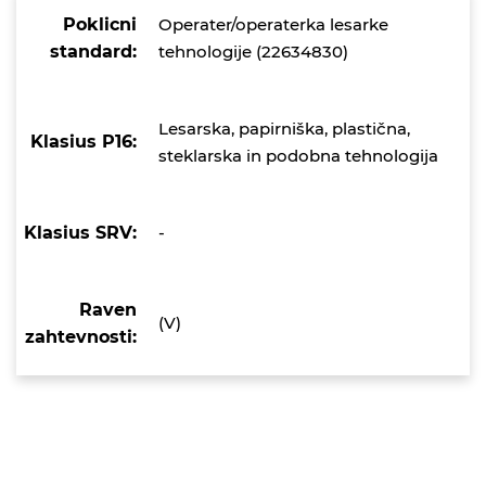
Poklicni
Operater/operaterka lesarke
standard:
tehnologije (22634830)
Lesarska, papirniška, plastična,
Klasius P16:
steklarska in podobna tehnologija
Klasius SRV:
-
Raven
(V)
zahtevnosti: