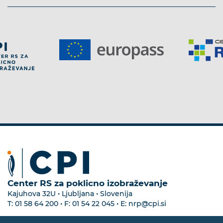
Center RS za poklicno izobraževanje
Kajuhova 32U • Ljubljana • Slovenija
T:
01 58 64 200
• F:
01 54 22 045
• E:
nrp@cpi.si