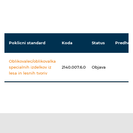
Poklicni standard
Koda
Status
Predhod
Oblikovalec/oblikovalka
specialnih izdelkov iz
2140.007.6.0
Objava
lesa in lesnih tvoriv