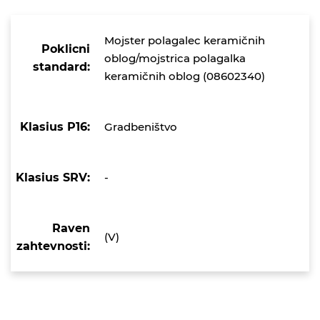
Mojster polagalec keramičnih
Poklicni
oblog/mojstrica polagalka
standard:
keramičnih oblog (08602340)
Klasius P16:
Gradbeništvo
Klasius SRV:
-
Raven
(V)
zahtevnosti: