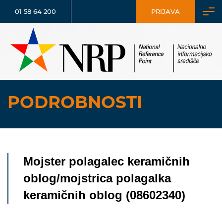
01 58 64 200
PRIJAVA
PODROBNOSTI
Mojster polagalec keramičnih
oblog/mojstrica polagalka
keramičnih oblog (08602340)