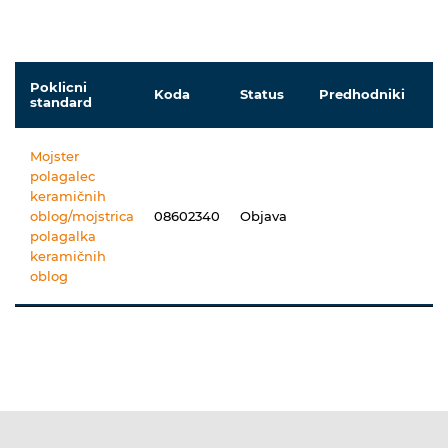
Poklicni
Koda
Status
Predhodniki
N
standard
Mojster
polagalec
keramičnih
oblog/mojstrica
08602340
Objava
polagalka
keramičnih
oblog