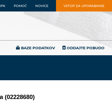
NPK
POMOČ
NOVICE
VSTOP ZA UPORABNIKE
BAZE PODATKOV
ODDAJTE POBUDO
a (02228680)