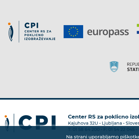
Center RS za poklicno iz
Kajuhova 32U • Ljubljana • Slove
T:
01 58 64 200
• F:
01 54 22 045
• 
Na strani uporabljamo piškotke