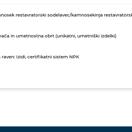
osek restavratorski sodelavec/kamnosekinja restavrators
ča in umetnostna obrt (unikatni, umetniški izdelki)
 raven: Izidi, certifikatni sistem NPK