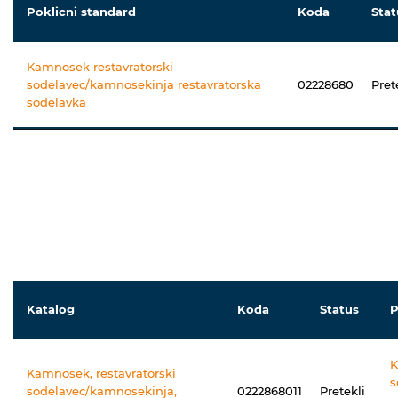
Poklicni standard
Koda
Stat
Kamnosek restavratorski
sodelavec/kamnosekinja restavratorska
02228680
Pret
sodelavka
Katalog
Koda
Status
P
K
Kamnosek, restavratorski
s
sodelavec/kamnosekinja,
0222868011
Pretekli