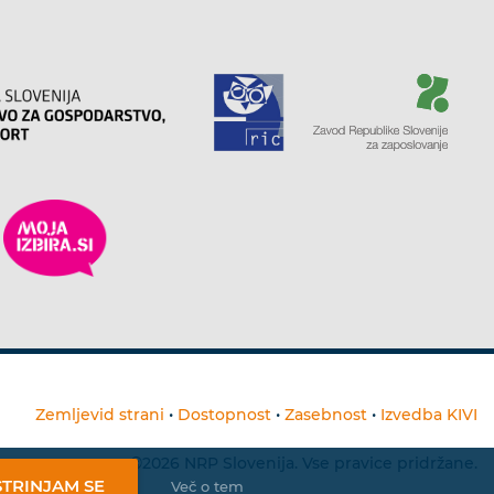
Zemljevid strani
•
Dostopnost
•
Zasebnost
•
Izvedba KIVI
©2026 NRP Slovenija. Vse pravice pridržane.
STRINJAM SE
Več o tem