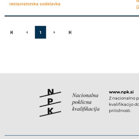
r
restavratorska sodelavka
(
1
www.npk.si
Z nacionalno p
kvalifikacijo d
priložnosti.