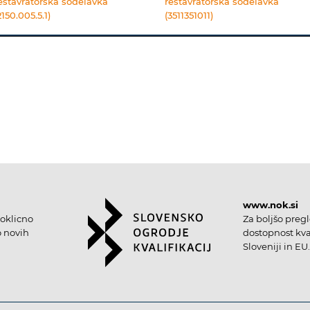
estavratorska sodelavka
restavratorska sodelavka
2150.005.5.1)
(3511351011)
www.nok.si
oklicno
Za boljšo preg
o novih
dostopnost kval
Sloveniji in EU.