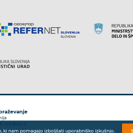
obraževanje
nija
E:
nrp@cpi.si
, ki nam pomagajo izboljšati uporabniško izkušnjo.