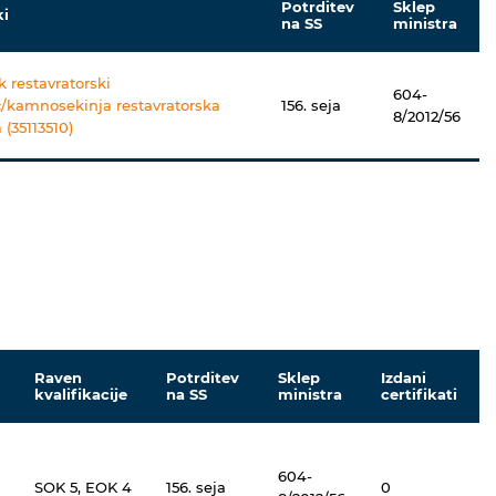
Potrditev
Sklep
ki
na SS
ministra
restavratorski
604-
/kamnosekinja restavratorska
156. seja
8/2012/56
 (35113510)
Raven
Potrditev
Sklep
Izdani
kvalifikacije
na SS
ministra
certifikati
604-
SOK 5, EOK 4
156. seja
0