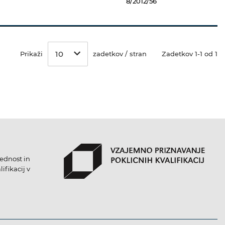
8/2012/56
10
Prikaži
zadetkov / stran
Zadetkov 1-1 od 1
lednost in
ifikacij v