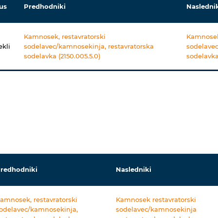
us
Predhodniki
Nasledni
Kamnosek, restavratorski
Kamnosek 
ekli
sodelavec/kamnosekinja, restavratorska
sodelavec
sodelavka (2150.005.5.0)
sodelavka
redhodniki
Nasledniki
amnosek, restavratorski
Kamnosek restavratorski
odelavec/kamnosekinja,
sodelavec/kamnosekinja