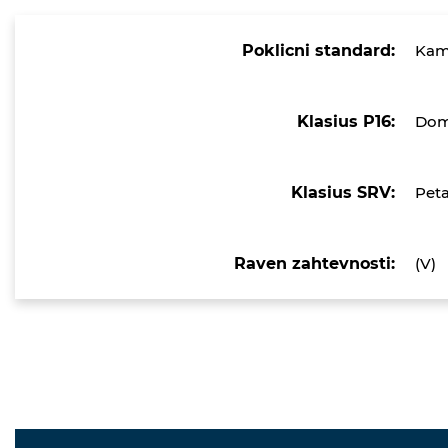
Poklicni standard:
Kamn
Klasius P16:
Doma
Klasius SRV:
Peta
Raven zahtevnosti:
(V)