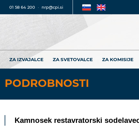
01 58 64 200
·
nrp@cpi.si
ZA IZVAJALCE
ZA SVETOVALCE
ZA KOMISIJE
PODROBNOSTI
Kamnosek restavratorski sodelavec