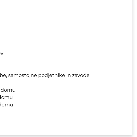
ov
e, samostojne podjetnike in zavode
na domu
a domu
a domu