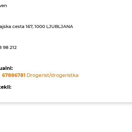
ven
ajska cesta 167, 1000 LJUBLJANA
8 98 212
ualni:
67886781
Drogerist/drogeristka
ekli: