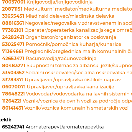
70037001
Knjigovodja/knjigovodkinja
20871151
Medkulturni mediator/medkulturna mediato
33655451
Mladinski delavec/mladinska delavka
88816361
Negovalec/negovalka v zdravstvenem in socia
77382101
Operater/operaterka kanalizacijskega omrež
24282421
Organizator/organizatorka poslovanja
53025471
Pomočnik/pomočnica kuharja/kuharice
71364661
Preglednik/preglednica malih komunalnih čis
42653471
Računovodja/računovodkinja
80483271
Skupnostni tolmač za albanski jezik/skupnos
33503352
Socialni oskrbovalec/socialna oskrbovalka 
33783371
Upravljavec/upravljavka čistilnih naprav
06070071
Upravljavec/upravljavka kanalizacije
78648221
Vodovodar/vodovodarka na javnih sistemih o
11264221
Voznik/voznica delovnih vozil za področje od
80141431
Voznik/voznica komunalnih smetarskih vozil
ekli:
65242741
Aromaterapevt/aromaterapevtka