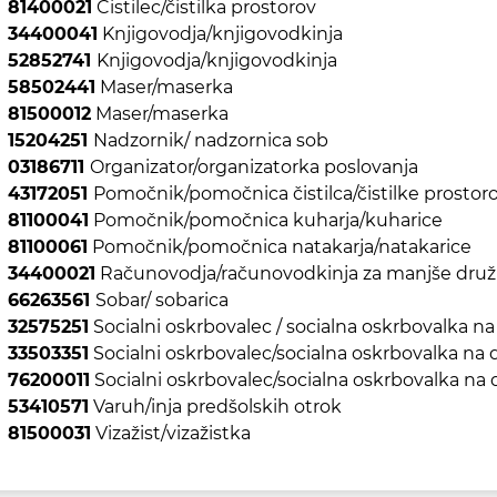
81400021
Čistilec/čistilka prostorov
34400041
Knjigovodja/knjigovodkinja
52852741
Knjigovodja/knjigovodkinja
58502441
Maser/maserka
81500012
Maser/maserka
15204251
Nadzornik/ nadzornica sob
03186711
Organizator/organizatorka poslovanja
43172051
Pomočnik/pomočnica čistilca/čistilke prostor
81100041
Pomočnik/pomočnica kuharja/kuharice
81100061
Pomočnik/pomočnica natakarja/natakarice
34400021
Računovodja/računovodkinja za manjše družb
66263561
Sobar/ sobarica
32575251
Socialni oskrbovalec / socialna oskrbovalka 
33503351
Socialni oskrbovalec/socialna oskrbovalka n
76200011
Socialni oskrbovalec/socialna oskrbovalka n
53410571
Varuh/inja predšolskih otrok
81500031
Vizažist/vizažistka