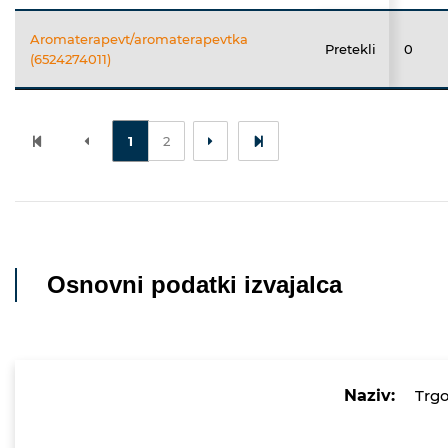
Aromaterapevt/aromaterapevtka
Pretekli
0
(6524274011)
1
2
Osnovni podatki izvajalca
Naziv:
Trgo