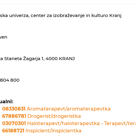
ska univerza, center za izobraževanje in kulturo Kranj
ven
a Staneta Žagarja 1, 4000 KRANJ
2804 800
ualni:
08330831
Aromaterapevt/aromaterapevtka
67886781
Drogerist/drogeristka
03070301
Haloterapevt/haloterapevtka - Terapevt/tera
66188721
Inspicient/inspicientka