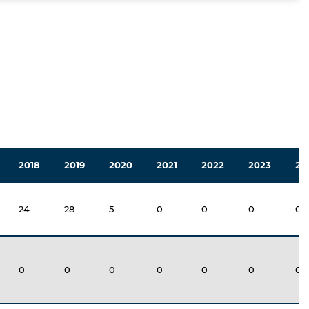
2018
2019
2020
2021
2022
2023
20
24
28
5
0
0
0
0
0
0
0
0
0
0
0