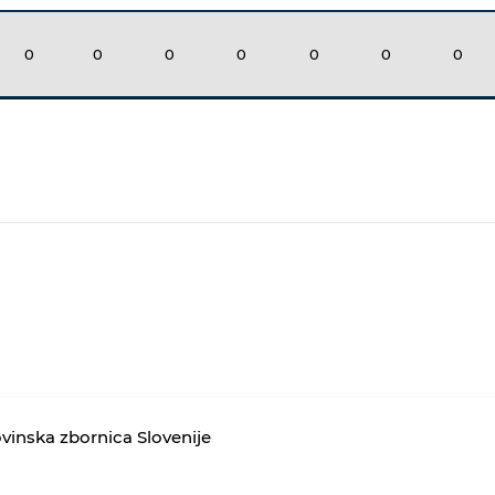
0
0
0
0
0
0
0
vinska zbornica Slovenije