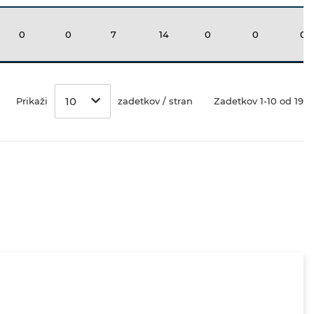
0
0
7
14
0
0
0
10
Prikaži
zadetkov / stran
Zadetkov 1-10 od 19