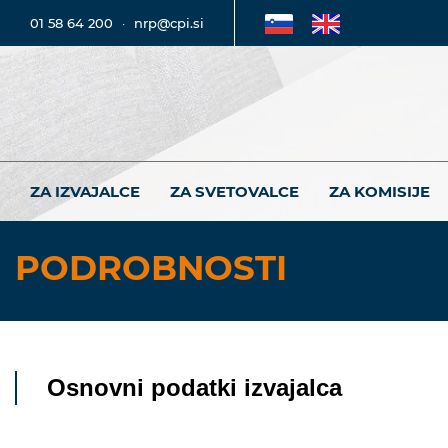
01 58 64 200
·
nrp@cpi.si
ZA IZVAJALCE
ZA SVETOVALCE
ZA KOMISIJE
PODROBNOSTI
Osnovni podatki izvajalca