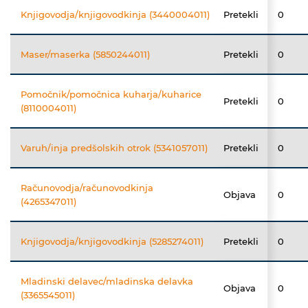
Knjigovodja/knjigovodkinja (3440004011)
Pretekli
0
Maser/maserka (5850244011)
Pretekli
0
Pomočnik/pomočnica kuharja/kuharice
Pretekli
0
(8110004011)
Varuh/inja predšolskih otrok (5341057011)
Pretekli
0
Računovodja/računovodkinja
Objava
0
(4265347011)
Knjigovodja/knjigovodkinja (5285274011)
Pretekli
0
Mladinski delavec/mladinska delavka
Objava
0
(3365545011)