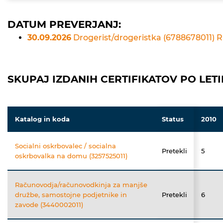
DATUM PREVERJANJ:
30.09.2026
Drogerist/drogeristka (6788678011) 
SKUPAJ IZDANIH CERTIFIKATOV PO LETI
Katalog in koda
Status
2010
Socialni oskrbovalec / socialna
Pretekli
5
oskrbovalka na domu (3257525011)
Računovodja/računovodkinja za manjše
družbe, samostojne podjetnike in
Pretekli
6
zavode (3440002011)