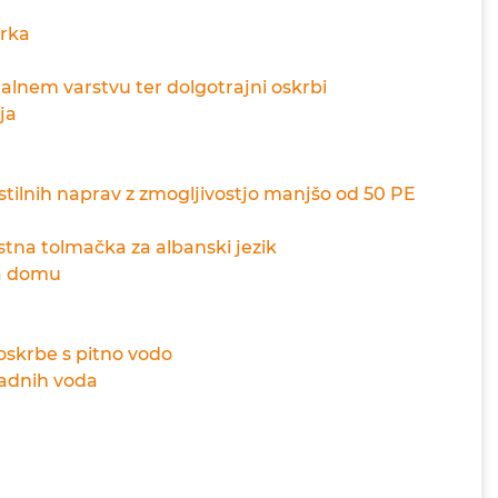
rka
lnem varstvu ter dolgotrajni oskrbi
ja
tilnih naprav z zmogljivostjo manjšo od 50 PE
tna tolmačka za albanski jezik
na domu
skrbe s pitno vodo
padnih voda