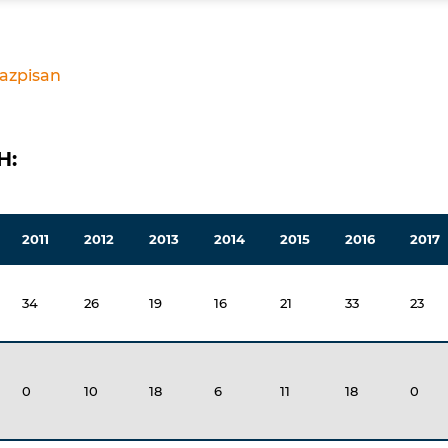
Razpisan
H:
2011
2012
2013
2014
2015
2016
2017
34
26
19
16
21
33
23
0
10
18
6
11
18
0