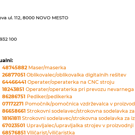
ova ul. 112, 8000 NOVO MESTO
932 100
ualni:
48745882
Maser/maserka
26877051
Oblikovalec/oblikovalka digitalnih rešitev
64466441
Operater/operaterka na CNC stroju
18243851
Operater/operaterka pri prevozu nevarnega
86286751
Pediker/pedikerka
07172271
Pomočnik/pomočnica vzdrževalca v proizvod
86658661
Strokovni sodelavec/strokovna sodelavka za
18161811
Strokovni sodelavec/strokovna sodelavka za 
67023501
Upravljalec/upravljalka strojev v proizvodnji
68576851
Viličarist/viličaristka