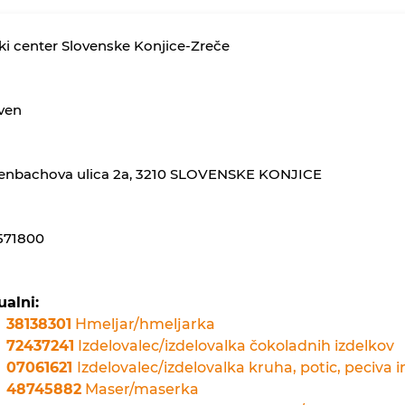
ki center Slovenske Konjice-Zreče
ven
tenbachova ulica 2a, 3210 SLOVENSKE KONJICE
571800
ualni:
38138301
Hmeljar/hmeljarka
72437241
Izdelovalec/izdelovalka čokoladnih izdelkov
07061621
Izdelovalec/izdelovalka kruha, potic, peciva i
48745882
Maser/maserka