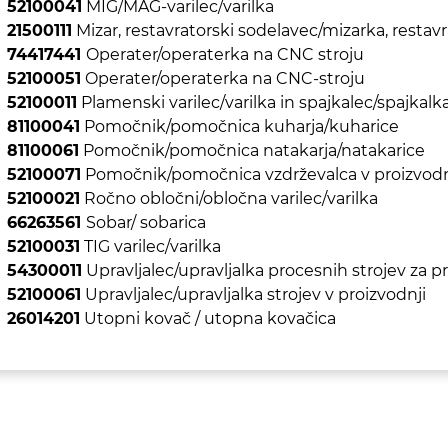
52100041
MIG/MAG-varilec/varilka
21500111
Mizar, restavratorski sodelavec/mizarka, restav
74417441
Operater/operaterka na CNC stroju
52100051
Operater/operaterka na CNC-stroju
52100011
Plamenski varilec/varilka in spajkalec/spajkalk
81100041
Pomočnik/pomočnica kuharja/kuharice
81100061
Pomočnik/pomočnica natakarja/natakarice
52100071
Pomočnik/pomočnica vzdrževalca v proizvodn
52100021
Ročno obločni/obločna varilec/varilka
66263561
Sobar/ sobarica
52100031
TIG varilec/varilka
54300011
Upravljalec/upravljalka procesnih strojev za 
52100061
Upravljalec/upravljalka strojev v proizvodnji
26014201
Utopni kovač / utopna kovačica