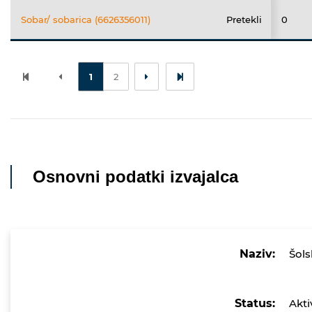
Sobar/ sobarica (6626356011)
Pretekli
0
1
2
Osnovni podatki izvajalca
Naziv:
Šols
Status:
Akti