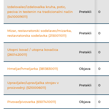
Izdelovalec/izdelovalka kruha, potic,
peciva in testenin na tradicionalni način
Pretekli
0
(5410009011)
Mizar, restavratorski sodelavec/mizarka,
Pretekli
0
restavratorska sodelavka (2150011011)
Utopni kovač / utopna kovačica
Pretekli
0
(2601420011)
Hmeljar/hmeljarka (3813830011)
Objava
0
Upravljalec/upravljalka strojev v
Pretekli
0
proizvodnji (5210006011)
Pivovar/pivovarka (6507410011)
Objava
0