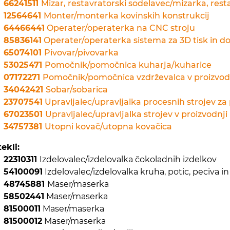
66241511
Mizar, restavratorski sodelavec/mizarka, res
12564641
Monter/monterka kovinskih konstrukcij
64466441
Operater/operaterka na CNC stroju
85836141
Operater/operaterka sistema za 3D tisk in d
65074101
Pivovar/pivovarka
53025471
Pomočnik/pomočnica kuharja/kuharice
07172271
Pomočnik/pomočnica vzdrževalca v proizvod
34042421
Sobar/sobarica
23707541
Upravljalec/upravljalka procesnih strojev z
67023501
Upravljalec/upravljalka strojev v proizvodnji
34757381
Utopni kovač/utopna kovačica
ekli:
22310311
Izdelovalec/izdelovalka čokoladnih izdelkov
54100091
Izdelovalec/izdelovalka kruha, potic, peciva in
48745881
Maser/maserka
58502441
Maser/maserka
81500011
Maser/maserka
81500012
Maser/maserka