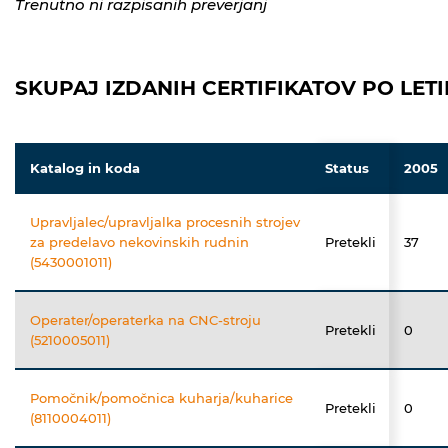
Trenutno ni razpisanih preverjanj
SKUPAJ IZDANIH CERTIFIKATOV PO LETI
Katalog in koda
Status
2005
Upravljalec/upravljalka procesnih strojev
za predelavo nekovinskih rudnin
Pretekli
37
(5430001011)
Operater/operaterka na CNC-stroju
Pretekli
0
(5210005011)
Pomočnik/pomočnica kuharja/kuharice
Pretekli
0
(8110004011)