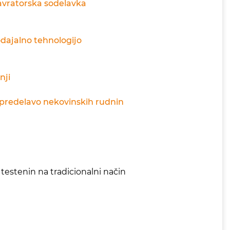
tavratorska sodelavka
odajalno tehnologijo
nji
a predelavo nekovinskih rudnin
 testenin na tradicionalni način