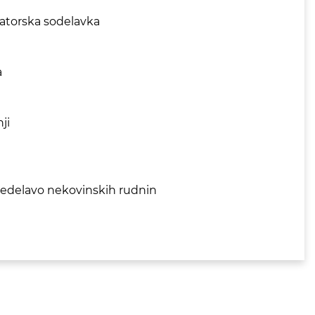
ratorska sodelavka
a
ji
predelavo nekovinskih rudnin