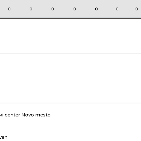
0
0
0
0
0
0
0
ki center Novo mesto
ven