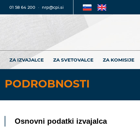
01 58 64 200
·
nrp@cpi.si
ZA IZVAJALCE
ZA SVETOVALCE
ZA KOMISIJE
PODROBNOSTI
Osnovni podatki izvajalca