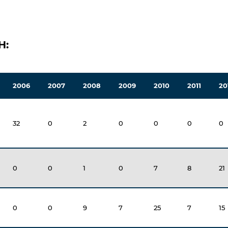
H:
2006
2007
2008
2009
2010
2011
20
32
0
2
0
0
0
0
0
0
1
0
7
8
21
0
0
9
7
25
7
15