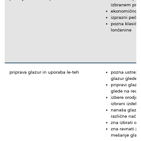
izbranem pro
ekonomično na
izprazni peč
pozna klasičn
lončenine
priprava glazur in uporaba le-teh
pozna ustrezn
glazur glede v
pripravi glazu
glede na rece
izbere orodje 
izbrani izdele
nanaša glazur
različne način
zna izbrati or
zna ravnati z
mešanje glaz