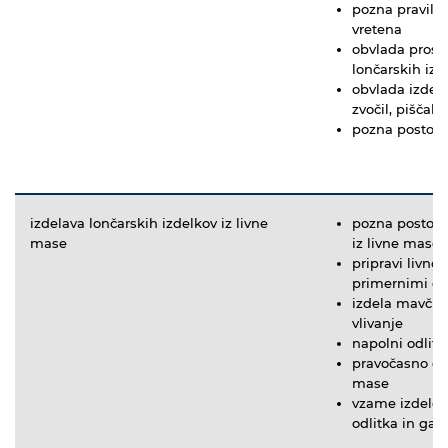
pozna praviln
vretena
obvlada prost
lončarskih izd
obvlada izdel
zvočil, piščali
pozna postope
izdelava lončarskih izdelkov iz livne
pozna postope
mase
iz livne mase
pripravi livno
primernimi or
izdela mavčni 
vlivanje
napolni odlite
pravočasno odl
mase
vzame izdele
odlitka in ga 