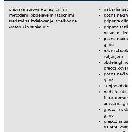
priprava surovine z različnimi
nabavlja ustr
metodami obdelave in različnimi
pozna način i
sredstvi za izdelovanje izdelkov na
priprave gline
vretenu in stiskalnici
pripravi različ
na vrsto izde
pozna načine 
gline
ročno obdela 
valjanjem
obdela glino 
preoblikovanj
pozna načine 
gline
strojno obdela
nadzira sita, fi
filtre, demontir
odvzema glinas
gnete in skladi
gline
prepozna ustr
na lepljivost, 