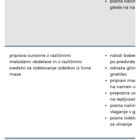
pozna način s
glede na nam
priprava surovine z različnimi
naloži boben 
metodami obdelave in z različnimi
po predvideni
sredstvi za izdelovanje izdelkov iz livne
odnaša glino i
mase
gnetilec
pripravi maso 
na namen up
prepozna ustr
na lepljivost, 
pozna način o
vlaganje v gne
pozna izdelav
za vlivanje