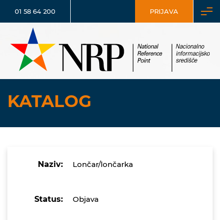
01 58 64 200
PRIJAVA
KATALOG
Naziv:
Lončar/lončarka
Status:
Objava