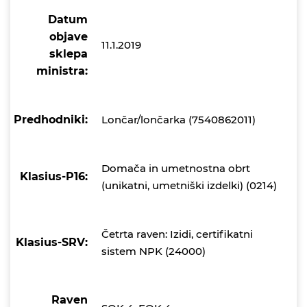
Datum
objave
11.1.2019
sklepa
ministra:
Predhodniki:
Lončar/lončarka (7540862011)
Domača in umetnostna obrt
Klasius-P16:
(unikatni, umetniški izdelki) (0214)
Četrta raven: Izidi, certifikatni
Klasius-SRV:
sistem NPK (24000)
Raven