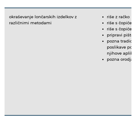
okraševanje lončarskih izdelkov z
riše z račko
različnimi metodami
riše s čopičem
riše s čopičem
pripravi pištol
pozna tradici
poslikave po r
njihove aplika
pozna orodja z