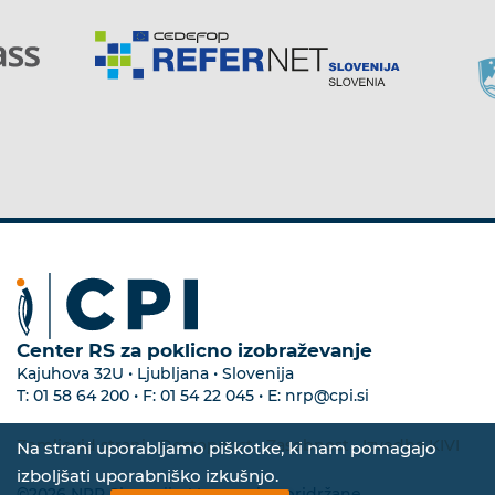
Center RS za poklicno izobraževanje
Kajuhova 32U • Ljubljana • Slovenija
T:
01 58 64 200
• F:
01 54 22 045
• E:
nrp@cpi.si
Zemljevid strani
•
Dostopnost
•
Zasebnost
•
Izvedba KIVI
Na strani uporabljamo piškotke, ki nam pomagajo
izboljšati uporabniško izkušnjo.
©2026 NRP Slovenija. Vse pravice pridržane.