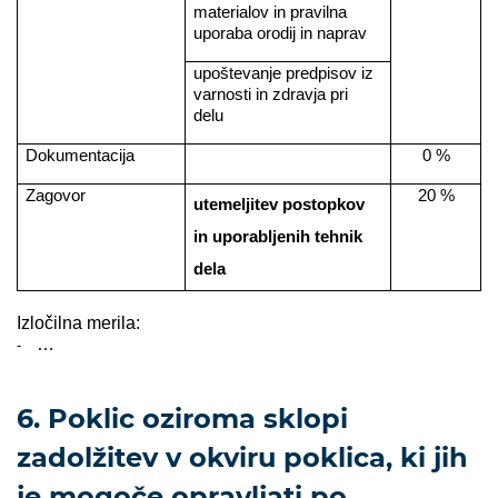
materialov in pravilna
uporaba orodij in naprav
upoštevanje predpisov iz
varnosti in zdravja pri
delu
Dokumentacija
0 %
Zagovor
20 %
utemeljitev postopkov
in uporabljenih tehnik
dela
Izločilna merila:
…
-
6. Poklic oziroma sklopi
zadolžitev v okviru poklica, ki jih
je mogoče opravljati po