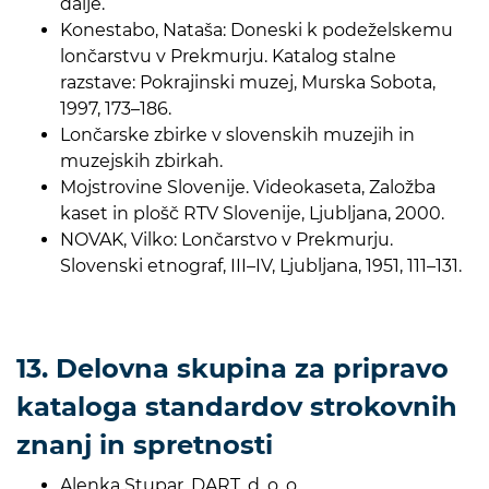
dalje.
Konestabo, Nataša: Doneski k podeželskemu
lončarstvu v Prekmurju. Katalog stalne
razstave: Pokrajinski muzej, Murska Sobota,
1997, 173–186.
Lončarske zbirke v slovenskih muzejih in
muzejskih zbirkah.
Mojstrovine Slovenije. Videokaseta, Založba
kaset in plošč RTV Slovenije, Ljubljana, 2000.
NOVAK, Vilko: Lončarstvo v Prekmurju.
Slovenski etnograf, III–IV, Ljubljana, 1951, 111–131.
13. Delovna skupina za pripravo
kataloga standardov strokovnih
znanj in spretnosti
Alenka Stupar, DART, d. o. o.