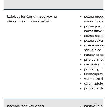
izdelava lončarskih izdelkov na
pozna modele,
stiskalnici oziroma stružnici
stiskalnico v c
pozna postope
namestitve m
pozna nastavit
pozna zakonit
izbere model i
stiskalnico
nastavi stiska
pripravi mode
namesti model
pripravi glino
ravna/upravlja
vzame izdelek
očisti izdelek
pripravi izdel
pečenje izdelkov v peči
nastavi in pr