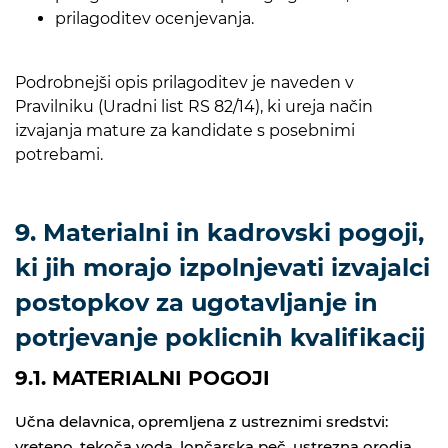
prilagoditev ocenjevanja.
Podrobnejši opis prilagoditev je naveden v
Pravilniku (Uradni list RS 82/14), ki ureja način
izvajanja mature za kandidate s posebnimi
potrebami.
9. Materialni in kadrovski pogoji,
ki jih morajo izpolnjevati izvajalci
postopkov za ugotavljanje in
potrjevanje poklicnih kvalifikacij
9.1. MATERIALNI POGOJI
Učna delavnica, opremljena z ustreznimi sredstvi:
vreteno, tekoča voda, lončarska peč, ustrezna orodja,