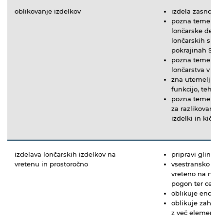
oblikovanje izdelkov
izdela zasnovo
pozna temeljn
lončarske dedi
lončarskih sr
pokrajinah Slo
pozna temeljn
lončarstva v s
zna utemeljiti
funkcijo, tehn
pozna temeljn
za razlikovan
izdelki in kič
izdelava lončarskih izdelkov na
pripravi glino
vretenu in prostoročno
vsestransko o
vreteno na nož
pogon ter cent
oblikuje enos
oblikuje zahte
z več elementi