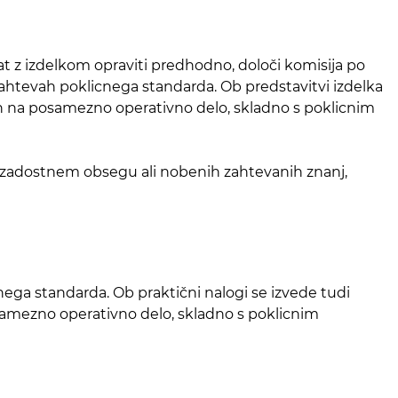
dat z izdelkom opraviti predhodno, določi komisija po
htevah poklicnega standarda. Ob predstavitvi izdelka
nih na posamezno operativno delo, skladno s poklicnim
v zadostnem obsegu ali nobenih zahtevanih znanj,
ga standarda. Ob praktični nalogi se izvede tudi
osamezno operativno delo, skladno s poklicnim