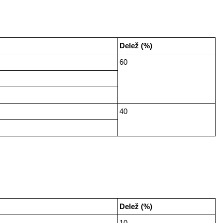
Delež (%)
60
40
Delež (%)
10