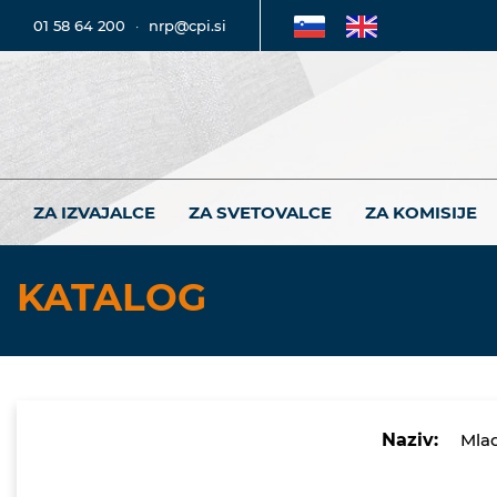
01 58 64 200
·
nrp@cpi.si
ZA IZVAJALCE
ZA SVETOVALCE
ZA KOMISIJE
KATALOG
Naziv:
Mlad