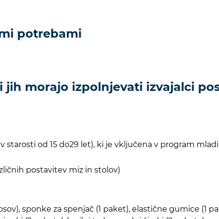
imi potrebami
i jih morajo izpolnjevati izvajalci p
starosti od 15 do29 let), ki je vključena v program mlad
ičnih postavitev miz in stolov)
 kosov), sponke za spenjač (1 paket), elastične gumice (1 pa