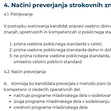
4. Načini preverjanja strokovnih zn
4.1. Potrjevanje
V postopku svetovanja kandidat pripravi osebno zbirno m
znanjih, spretnostih in kompetencah iz poklicnega sta
prizna vsebine poklicnega standarda v celoti,
prizna vsebine poklicnega standarda delno in določ
ne prizna nobene vsebine poklicnega standarda, 
smiselno celotni poklicni standard.
4.2. Način preverjanja
A. Komisija bo kandidata preverjala z metodo pisni i
kompetenc iz sledečih operativnih del:
načrtuje programe mladinskega dela v sodelovan
izvaja programe mladinskega dela v sodelovanju
vrednoti programe mladinskega dela