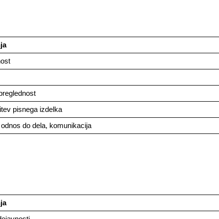
ja
nost
 preglednost
itev pisnega izdelka
 odnos do dela, komunikacija
ja
dejavnosti