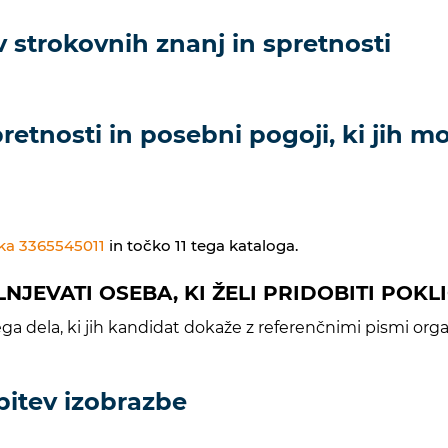
 strokovnih znanj in spretnosti
etnosti in posebni pogoji, ki jih mor
vka 3365545011
in točko 11 tega kataloga.
OLNJEVATI OSEBA, KI ŽELI PRIDOBITI POK
 dela, ki jih kandidat dokaže z referenčnimi pismi organ
bitev izobrazbe