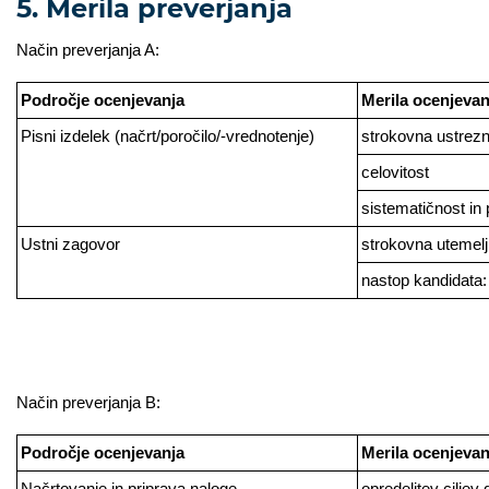
5. Merila preverjanja
Način preverjanja A:
Področje ocenjevanja
Merila ocenjevan
Pisni izdelek (načrt/poročilo/-vrednotenje)
strokovna ustrez
celovitost
sistematičnost in
Ustni zagovor
strokovna utemelj
nastop kandidata:
Način preverjanja B:
Področje ocenjevanja
Merila ocenjevan
Načrtovanje in priprava naloge
opredelitev ciljev 