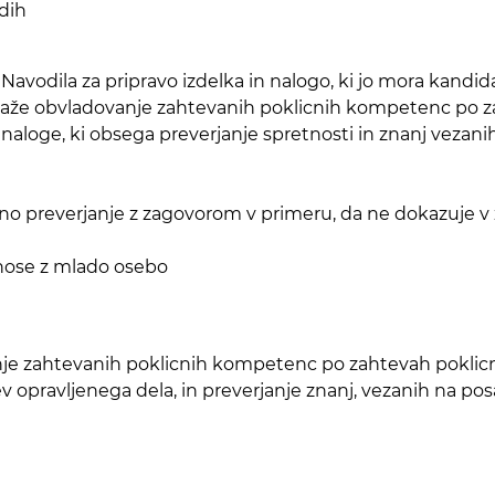
adih
 Navodila za pripravo izdelka in nalogo, ki jo mora kandi
aže obvladovanje zahtevanih poklicnih kompetenc po za
e naloge, ki obsega preverjanje spretnosti in znanj veza
no preverjanje z zagovorom v primeru, da ne dokazuje 
dnose z mlado osebo
nje zahtevanih poklicnih kompetenc po zahtevah poklicne
ev opravljenega dela, in preverjanje znanj, vezanih na p