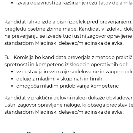
izvaja dejavnosti za razširjanje rezultatov dela ml
Kandidat lahko izdela pisni izdelek pred preverjanjem.
pregledu osebne zbirne mape. Kandidat v izdelku dok
na preverjanju se izvede tudi ustni zagovor opravljen
standardom Mladinski delavec/mladinska delavka.
B. Komisija bo kandidata preverjala z metodo praktič
spretnosti in kompetenc iz sledečih operativnih del:
vzpostavlja in vzdržuje sodelovalne in zaupne o
deluje z mladimi v skupinah in timih
omogoča mladim pridobivanje kompetenc
Kandidat v praktični delovni nalogi dokaže obvladova
ustni zagovor opravljene naloge, ki obsega predstavit
standardom Mladinski delavec/mladinska delavka.