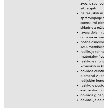
zvezi s scenogra
situacijah
na režijskih in t
spreminjanje sce
scenskimi eleme
skladno z režise
izvaja dela in opr
odru na režiran 
pozna osnovne zn
AV-umetniških zv
razlikuje tehnolo
materialov (lesa, 
razlikuje montaž
kovinskih in kom
obvlada celotno 
elementi v konkr
režijskim konce
razlikuje postop
elementov in na
obvlada gibanje 
obvladuje delo v 