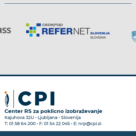
Center RS za poklicno izobraževanje
Kajuhova 32U • Ljubljana • Slovenija
T:
01 58 64 200
• F:
01 54 22 045
• E:
nrp@cpi.si