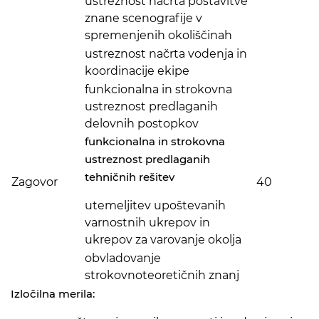
ustreznost načrta postavitve
znane scenografije v
spremenjenih okoliščinah
ustreznost načrta vodenja in
koordinacije ekipe
funkcionalna in strokovna
ustreznost predlaganih
delovnih postopkov
funkcionalna in strokovna
ustreznost predlaganih
tehničnih rešitev
Zagovor
40
utemeljitev upoštevanih
varnostnih ukrepov in
ukrepov za varovanje okolja
obvladovanje
strokovnoteoretičnih znanj
Izločilna merila: