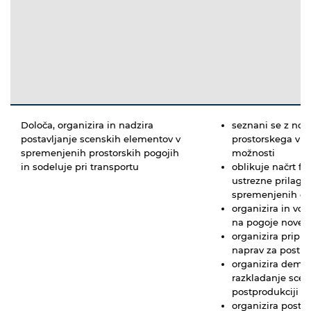
Določa, organizira in nadzira
seznani se z nov
postavljanje scenskih elementov v
prostorskega vidi
spremenjenih prostorskih pogojih
možnosti
in sodeluje pri transportu
oblikuje načrt fu
ustrezne prilagod
spremenjenih ok
organizira in vod
na pogoje novega
organizira pripr
naprav za postpr
organizira demon
razkladanje scen
postprodukciji
organizira posta