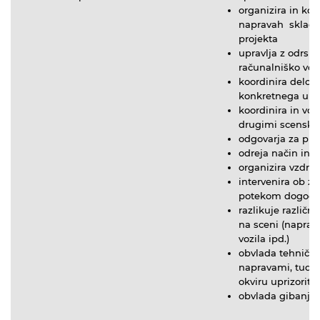
organizira in koo
napravah skladn
projekta
upravlja z odrski
računalniško vo
koordinira delo 
konkretnega upr
koordinira in vodi
drugimi scenski
odgovarja za prav
odreja način in 
organizira vzdrž
intervenira ob z
potekom dogod
razlikuje različ
na sceni (naprava
vozila ipd.)
obvlada tehnični
napravami, tudi 
okviru uprizorit
obvlada gibanje 