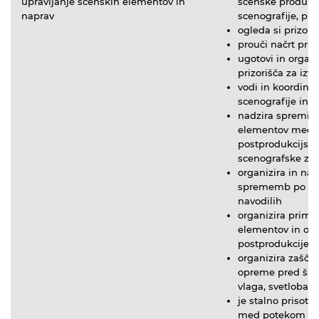
upravljanje scenskih elementov in
scenske produkc
naprav
scenografije, pre
ogleda si prizori
prouči načrt priz
ugotovi in organi
prizorišča za izv
vodi in koordini
scenografije in 
nadzira spreminj
elementov med p
postprodukcijsk
scenografske zas
organizira in nad
sprememb po reži
navodilih
organizira prime
elementov in op
postprodukcije
organizira zašči
opreme pred škod
vlaga, svetloba, 
je stalno prisote
med potekom pos