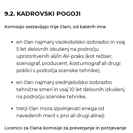
9.2. KADROVSKI POGOJI
Komisijo sestavljajo trije člani, od katerih ima:
en član najmanj visokošolsko izobrazbo in vsaj
5 let delovnih izkušenj na področju
uprizoritvenih ali/in AV-praks (kot režiser,
scenograf, producent, kostumograf ali drugi
poklici s področja scenske tehnike),
en član najmanj srednješolsko izobrazbo
tehnične smeri in vsaj 10 let delovnih izkušenj
na področju scenske tehnike,
tretji član mora izpolnjevati enega od
navedenih meril v prvi ali drugi alineji.
Licenco za člana komisije za preverjanje in potrjevanje