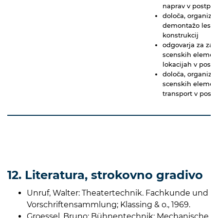
naprav v postpro
določa, organizi
demontažo leseni
konstrukcij
odgovarja za zag
scenskih element
lokacijah v postp
določa, organizir
scenskih element
transport v postp
12. Literatura, strokovno gradivo
Unruf, Walter: Theatertechnik. Fachkunde und
Vorschriftensammlung; Klassing & o., 1969.
Groessel, Bruno: Bühnentechnik: Mechanische