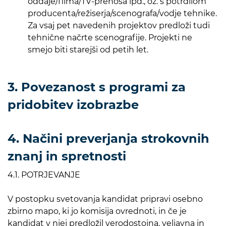
oddaje/filma/TV-prenosa ipd., oz. s potrdilom
producenta/režiserja/scenografa/vodje tehnike.
Za vsaj pet navedenih projektov predloži tudi
tehnične načrte scenografije. Projekti ne
smejo biti starejši od petih let.
3. Povezanost s programi za
pridobitev izobrazbe
4. Načini preverjanja strokovnih
znanj in spretnosti
4.1. POTRJEVANJE
V postopku svetovanja kandidat pripravi osebno
zbirno mapo, ki jo komisija ovrednoti, in če je
kandidat v njej predložil verodostojna, veljavna in