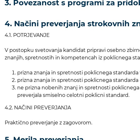
3. Povezanost s programi za prido
4. Načini preverjanja strokovnih zn
4.1. POTRJEVANJE
V postopku svetovanja kandidat pripravi osebno zbirno m
znanjih, spretnostih in kompetencah iz poklicnega sta
prizna znanja in spretnosti poklicnega standarda v
prizna znanja in spretnosti poklicnega standarda d
ne prizna nobenih znanj in spretnosti poklicnega
preverjala smiselno celotni poklicni standard.
4.2. NAČINI PREVERJANJA
Praktično preverjanje z zagovorom.
5. Merila preverjanja