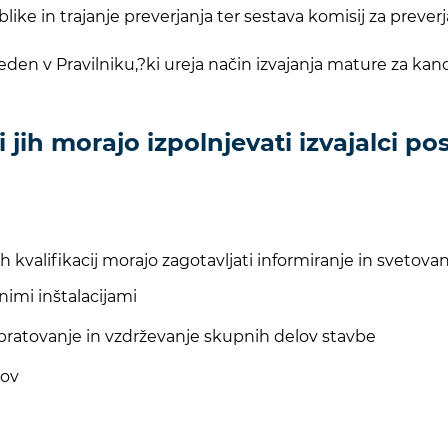
e in trajanje preverjanja ter sestava komisij za preverjan
den v Pravilniku,?ki ureja način izvajanja mature za kand
i jih morajo izpolnjevati izvajalci p
nih kvalifikacij morajo zagotavljati informiranje in svet
nimi inštalacijami
bratovanje in vzdrževanje skupnih delov stavbe
rov