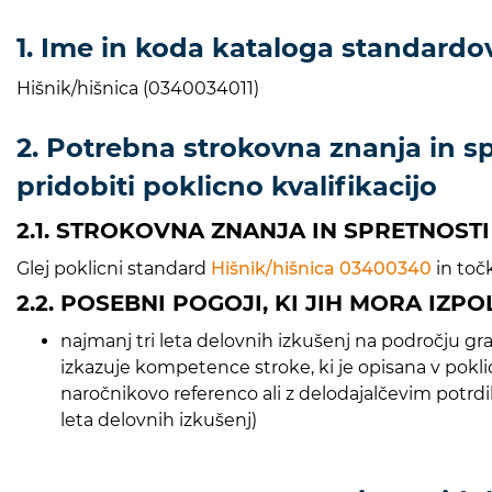
1. Ime in koda kataloga standardov
Hišnik/hišnica (0340034011)
2. Potrebna strokovna znanja in spr
pridobiti poklicno kvalifikacijo
2.1. STROKOVNA ZNANJA IN SPRETNOSTI
Glej poklicni standard
Hišnik/hišnica 03400340
in točk
2.2. POSEBNI POGOJI, KI JIH MORA IZP
najmanj tri leta delovnih izkušenj na področju gradb
izkazuje kompetence stroke, ki je opisana v pokl
naročnikovo referenco ali z delodajalčevim potrdilo
leta delovnih izkušenj)