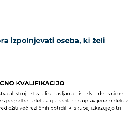
a izpolnjevati oseba, ki želi
LICNO KVALIFIKACIJO
a ali strojništva ali opravljanja hišniških del, s čimer
e s pogodbo o delu ali poročilom o opravljenem delu z
ožiti več različnih potrdil, ki skupaj izkazujejo tri