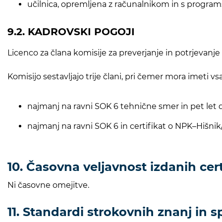
učilnica, opremljena z računalnikom in s progr
9.2. KADROVSKI POGOJI
Licenco za člana komisije za preverjanje in potrjevanje
Komisijo sestavljajo trije člani, pri čemer mora imeti vs
najmanj na ravni SOK 6 tehnične smer in pet let de
najmanj na ravni SOK 6 in certifikat o NPK–Hišnik
10. Časovna veljavnost izdanih cer
Ni časovne omejitve.
11. Standardi strokovnih znanj in s