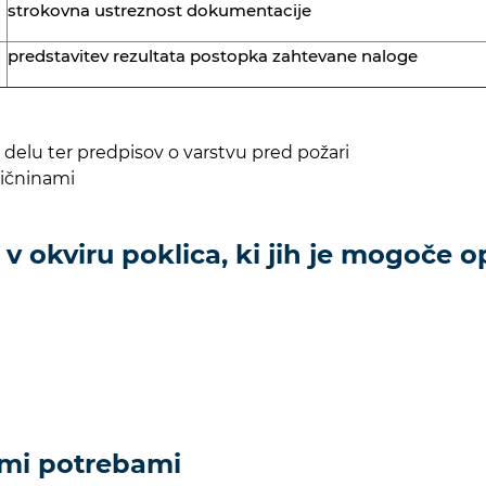
strokovna ustreznost dokumentacije
predstavitev rezultata postopka zahtevane naloge
 delu ter predpisov o varstvu pred požari
mičninami
 v okviru poklica, ki jih je mogoče op
imi potrebami