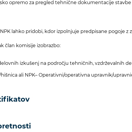
amsko opremo za pregled tehnične dokumentacije stavbe
 NPK lahko pridobi, kdor izpolnjuje predpisane pogoje z z
ak član komisije izobrazbo:
lovnih izkušenj na področju tehničnih, vzdrževalnih del v
/hišnica ali NPK– Operativni/operativna upravnik/upravni
tifikatov
pretnosti