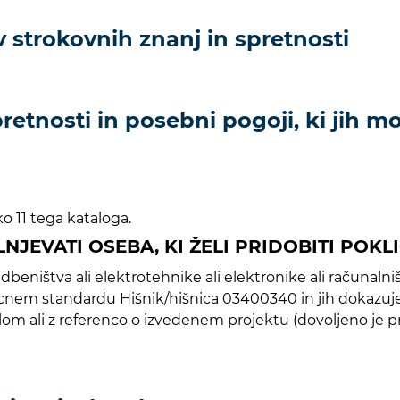
 strokovnih znanj in spretnosti
etnosti in posebni pogoji, ki jih mor
o 11 tega kataloga.
OLNJEVATI OSEBA, KI ŽELI PRIDOBITI POK
eništva ali elektrotehnike ali elektronike ali računalništv
icnem standardu Hišnik/hišnica 03400340 in jih dokazuj
m ali z referenco o izvedenem projektu (dovoljeno je predl