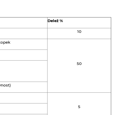
Delež %
10
stopek
50
vnost)
5