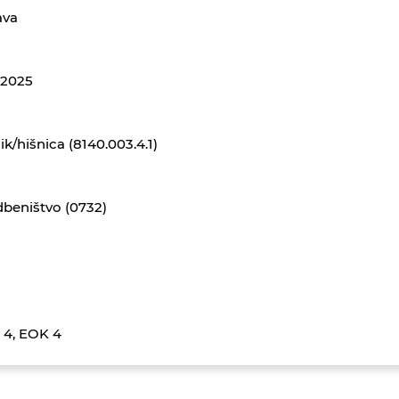
ava
1.2025
ik/hišnica (8140.003.4.1)
beništvo (0732)
 4, EOK 4