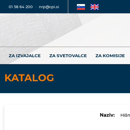
01 58 64 200
·
nrp@cpi.si
ZA IZVAJALCE
ZA SVETOVALCE
ZA KOMISIJE
KATALOG
Naziv:
Hišn