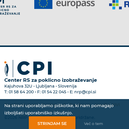
Center RS za poklicno izobraževanje
Kajuhova 32U • Ljubljana • Slovenija
T:
01 58 64 200
• F:
01 54 22 045
• E:
nrp@cpi.si
Zemljevid strani
•
Dostopnost
•
Zasebnost
•
Izvedba KIVI
Na strani uporabljamo piškotke, ki nam pomagajo
izboljšati uporabniško izkušnjo.
©2026 NRP Slovenija. Vse pravice pridržane.
STRINJAM SE
Več o tem