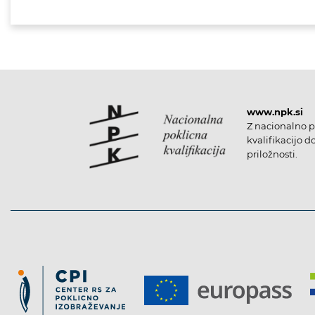
www.npk.si
Z nacionalno p
kvalifikacijo d
priložnosti.