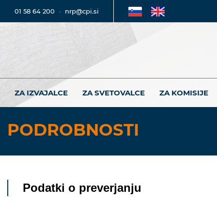
01 58 64 200
·
nrp@cpi.si
ZA IZVAJALCE
ZA SVETOVALCE
ZA KOMISIJE
PODROBNOSTI
Podatki o preverjanju