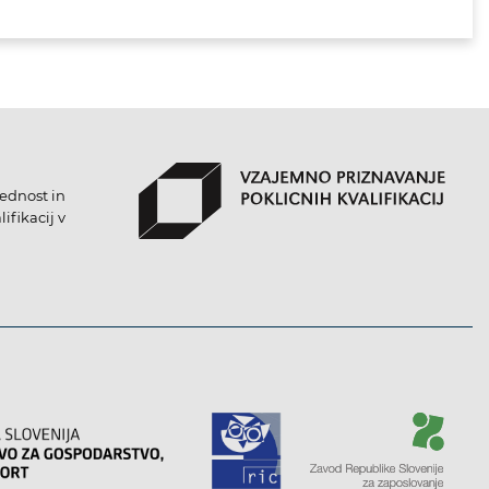
lednost in
ifikacij v