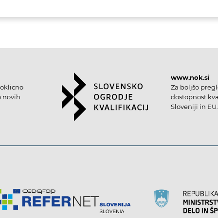
www.nok.si
oklicno
Za boljšo preg
o novih
dostopnost kval
Sloveniji in EU.