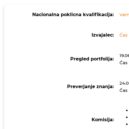
Nacionalna poklicna kvalifikacija:
Varn
Izvajalec:
Čas 
19.0
Pregled portfolija:
Čas 
24.0
Preverjanje znanja:
Čas 
Komisija: