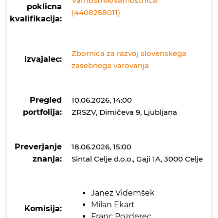
Varnostnik/varnostnica
poklicna
(4408258011)
kvalifikacija:
Zbornica za razvoj slovenskega
Izvajalec:
zasebnega varovanja
Pregled
10.06.2026, 14:00
portfolija:
ZRSZV, Dimičeva 9, Ljubljana
Preverjanje
18.06.2026, 15:00
znanja:
Sintal Celje d.o.o., Gaji 1A, 3000 Celje
Janez Videmšek
Milan Ekart
Komisija:
Franc Pozderec