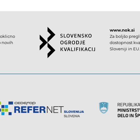
www.nok.si
oklicno
Za boljšo preg
o novih
dostopnost kval
Sloveniji in EU.