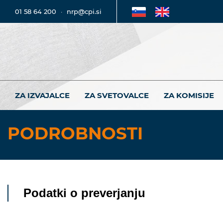
01 58 64 200
·
nrp@cpi.si
ZA IZVAJALCE
ZA SVETOVALCE
ZA KOMISIJE
PODROBNOSTI
Podatki o preverjanju