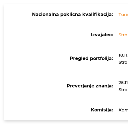
Nacionalna poklicna kvalifikacija:
Turi
Izvajalec:
Stro
18.1
Pregled portfolija:
Stro
25.1
Preverjanje znanja:
Stro
Komisija:
Komi