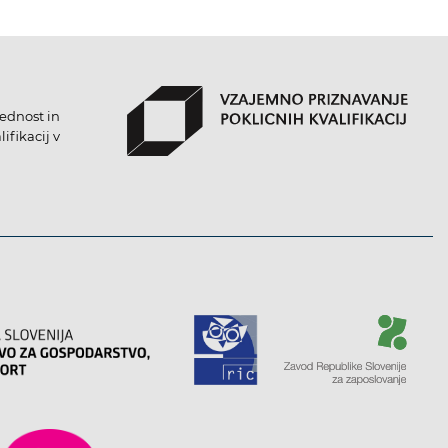
lednost in
ifikacij v