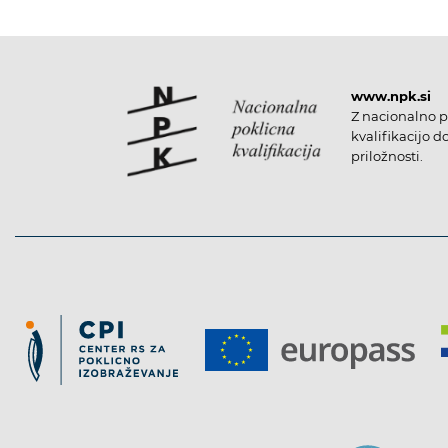
www.npk.si
Z nacionalno p
kvalifikacijo d
priložnosti.