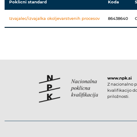
Poklicni standard
Koda
Izvajalec/izvajalka okoljevarstvenih procesov
86438640
www.npk.si
Z nacionalno p
kvalifikacijo d
priložnosti.