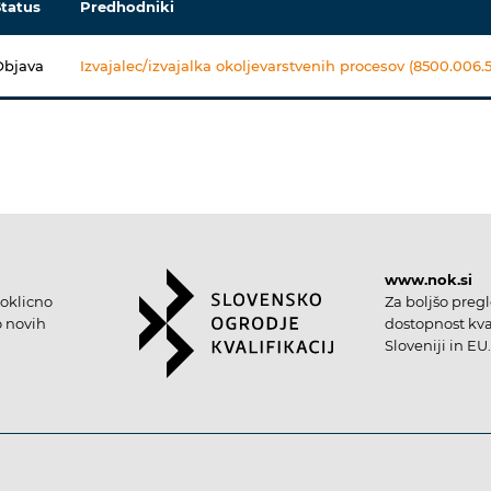
Status
Predhodniki
Objava
Izvajalec/izvajalka okoljevarstvenih procesov (8500.006.5
www.nok.si
oklicno
Za boljšo preg
o novih
dostopnost kval
Sloveniji in EU.