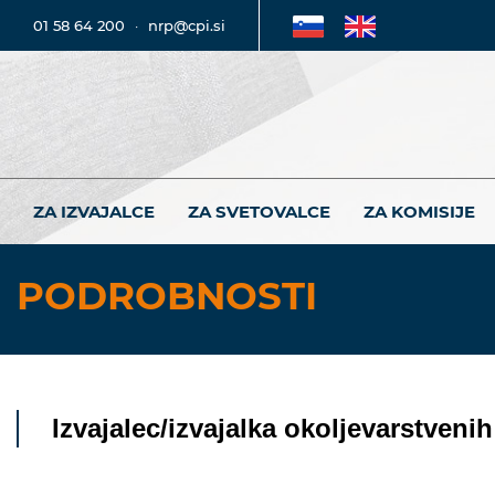
01 58 64 200
·
nrp@cpi.si
ZA IZVAJALCE
ZA SVETOVALCE
ZA KOMISIJE
PODROBNOSTI
Izvajalec/izvajalka okoljevarstveni