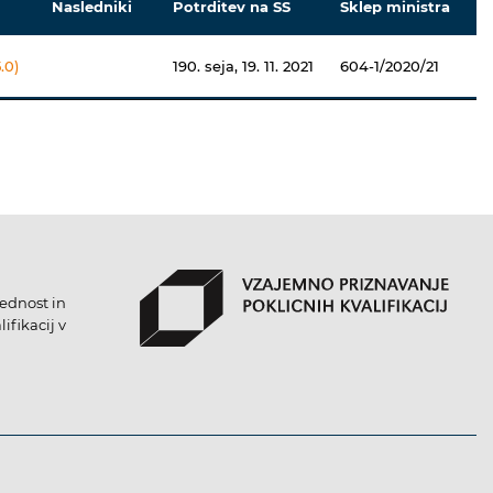
Nasledniki
Potrditev na SS
Sklep ministra
.0)
190. seja, 19. 11. 2021
604-1/2020/21
lednost in
ifikacij v