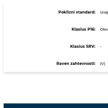
Poklicni standard:
Izva
Klasius P16:
Okol
Klasius SRV:
-
Raven zahtevnosti:
(V)