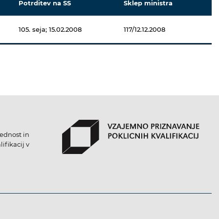
Potrditev na SS
Sklep ministra
105. seja; 15.02.2008
117/12.12.2008
lednost in
ifikacij v