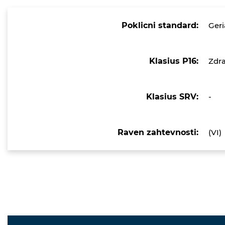
Poklicni standard:
Geri
Klasius P16:
Zdra
Klasius SRV:
-
Raven zahtevnosti:
(VI)