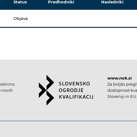
Status
Predhodniki
Nasledniki
Objava
www.nok.si
oklicno
Za boljšo preg
o novih
dostopnost kval
Sloveniji in EU.