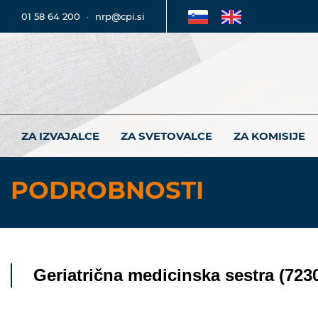
01 58 64 200
·
nrp@cpi.si
ZA IZVAJALCE
ZA SVETOVALCE
ZA KOMISIJE
PODROBNOSTI
Geriatrična medicinska sestra (7230