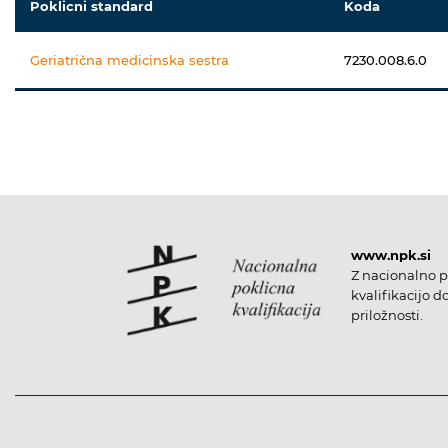
Poklicni standard
Koda
Geriatrična medicinska sestra
7230.008.6.0
www.npk.si
Z nacionalno p
kvalifikacijo d
priložnosti.