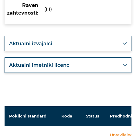
Raven
(III)
zahtevnosti:
Aktualni izvajalci
Aktualni imetniki licenc
Poklicni standard
Koda
Status
Predhodniki
Upravljalec/u