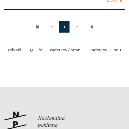
(7270.008.3.
1
10
Prikaži
zadetkov / stran
Zadetkov 1-1 od 1