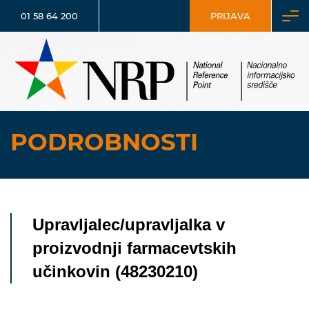
01 58 64 200
PRIJAVA
PODROBNOSTI
Upravljalec/upravljalka v
proizvodnji farmacevtskih
učinkovin (48230210)