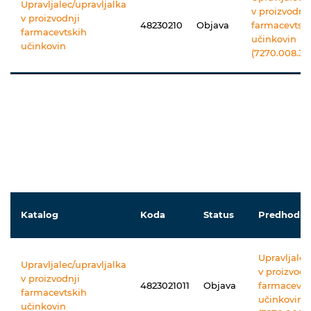
Upravljalec/upravljalka
v proizvodnji
v proizvodnji
48230210
Objava
farmacevtsk
farmacevtskih
učinkovin
učinkovin
(7270.008.3.0
Katalog
Koda
Status
Predhodni
Upravljalec
Upravljalec/upravljalka
v proizvodn
v proizvodnji
4823021011
Objava
farmacevts
farmacevtskih
učinkovin
učinkovin