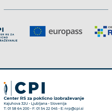
Center RS za poklicno izobraževanje
Kajuhova 32U • Ljubljana • Slovenija
T:
01 58 64 200
• F:
01 54 22 045
• E:
nrp@cpi.si