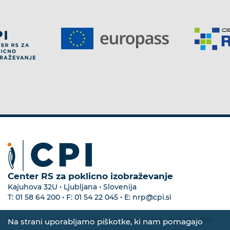
Center RS za poklicno izobraževanje
Kajuhova 32U • Ljubljana • Slovenija
T:
01 58 64 200
• F:
01 54 22 045
• E:
nrp@cpi.si
Zemljevid strani
•
Dostopnost
•
Zasebnost
•
Izvedba KIVI
Na strani uporabljamo piškotke, ki nam pomagajo