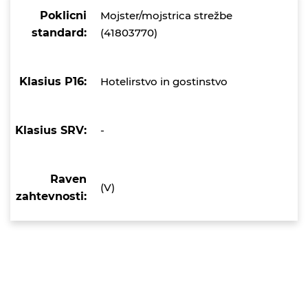
Poklicni
Mojster/mojstrica strežbe
standard:
(41803770)
Klasius P16:
Hotelirstvo in gostinstvo
Klasius SRV:
-
Raven
(V)
zahtevnosti: