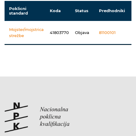
Poklicni
Koda
Status
Predhodniki
standard
Mojster/mojstrica
41803770
Objava
81100101
strežbe