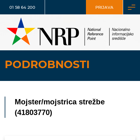
01 58 64 200
PRIJAVA
PODROBNOSTI
Mojster/mojstrica strežbe
(41803770)