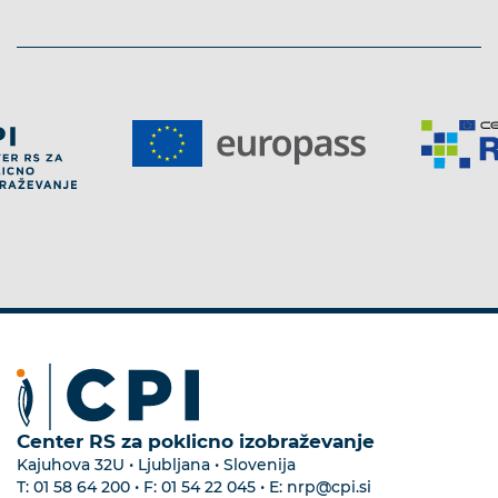
Center RS za poklicno izobraževanje
Kajuhova 32U • Ljubljana • Slovenija
T:
01 58 64 200
• F:
01 54 22 045
• E:
nrp@cpi.si