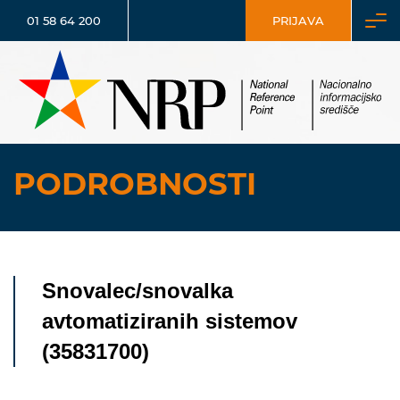
01 58 64 200
PRIJAVA
PODROBNOSTI
Snovalec/snovalka
avtomatiziranih sistemov
(35831700)