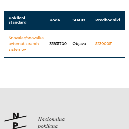
Poklicni
Koda
Status
Predhodniki
standard
Snovalec/snovalka
avtomatiziranih
35831700
Objava
52300051
sistemov