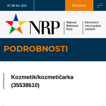
01 58 64 200
PRIJAVA
PODROBNOSTI
Kozmetik/kozmetičarka
(35538610)