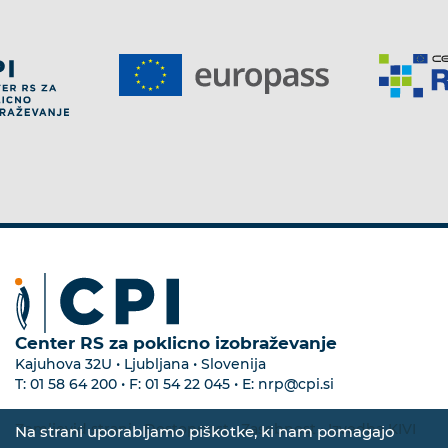
Center RS za poklicno izobraževanje
Kajuhova 32U • Ljubljana • Slovenija
T:
01 58 64 200
• F:
01 54 22 045
• E:
nrp@cpi.si
Zemljevid strani
•
Dostopnost
•
Zasebnost
•
Izvedba KIVI
Na strani uporabljamo piškotke, ki nam pomagajo