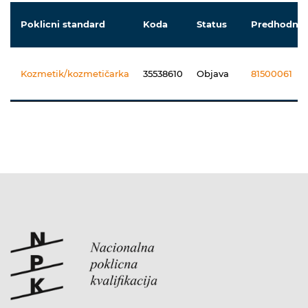
Poklicni standard
Koda
Status
Predhodnik
Kozmetik/kozmetičarka
35538610
Objava
81500061