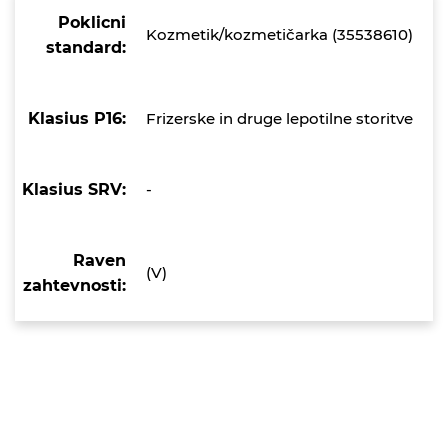
Poklicni
Kozmetik/kozmetičarka (35538610)
standard:
Klasius P16:
Frizerske in druge lepotilne storitve
Klasius SRV:
-
Raven
(V)
zahtevnosti: