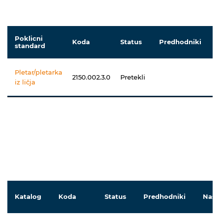
Poklicni
Koda
Status
Predhodniki
standard
Pletar/pletarka
2150.002.3.0
Pretekli
iz ličja
Katalog
Koda
Status
Predhodniki
Nasl