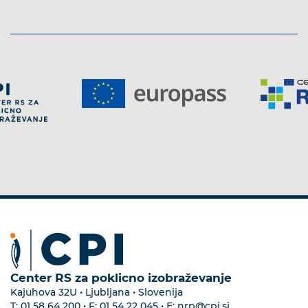
Center RS za poklicno izobraževanje
Kajuhova 32U • Ljubljana • Slovenija
T:
01 58 64 200
• F:
01 54 22 045
• E:
nrp@cpi.si