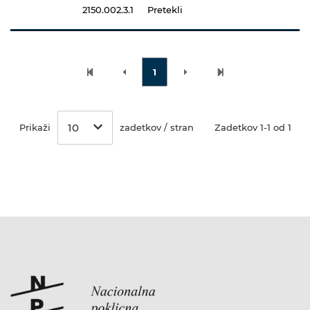
2150.002.3.1
Pretekli
1
10
Prikaži
zadetkov / stran
Zadetkov 1-1 od 1