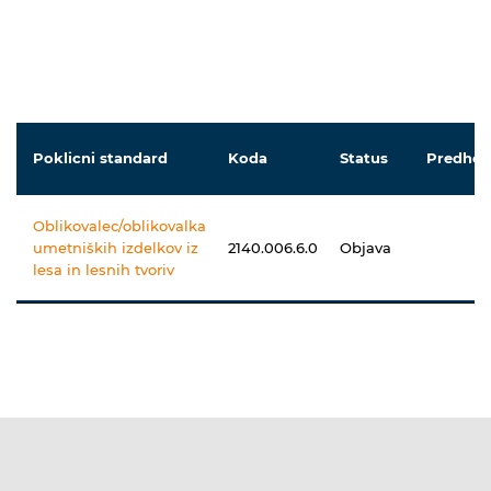
Poklicni standard
Koda
Status
Predhod
Oblikovalec/oblikovalka
umetniških izdelkov iz
2140.006.6.0
Objava
lesa in lesnih tvoriv