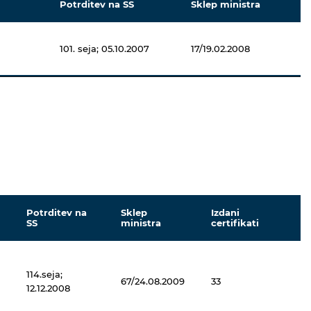
Potrditev na SS
Sklep ministra
101. seja; 05.10.2007
17/19.02.2008
Potrditev na
Sklep
Izdani
SS
ministra
certifikati
114.seja;
67/24.08.2009
33
12.12.2008