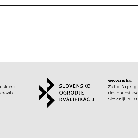
www.nok.si
oklicno
Za boljšo preg
o novih
dostopnost kval
Sloveniji in EU.