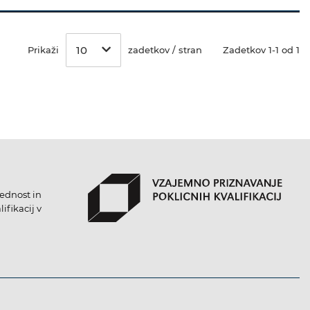
10
Prikaži
zadetkov / stran
Zadetkov 1-1 od 1
lednost in
ifikacij v