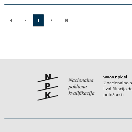
1
www.npk.si
Z nacionalno p
kvalifikacijo d
priložnosti.