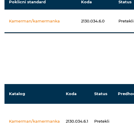
Poklicni standard
Koda
Status
Kamerman/kamermanka
2130.034.6.0
Pretekli
Katalog
Koda
Status
Predho
Kamerman/kamermanka
2130.034.6.1
Pretekli