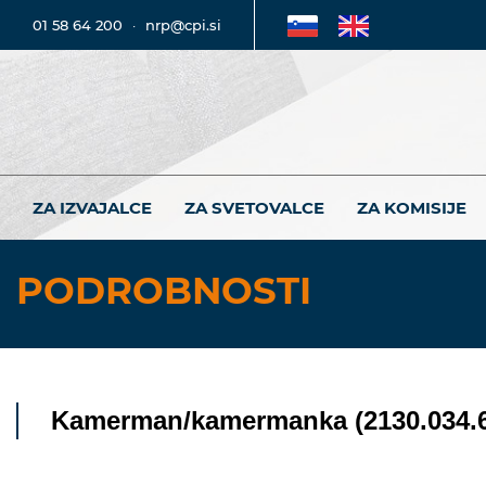
01 58 64 200
·
nrp@cpi.si
ZA IZVAJALCE
ZA SVETOVALCE
ZA KOMISIJE
PODROBNOSTI
Kamerman/kamermanka (2130.034.6