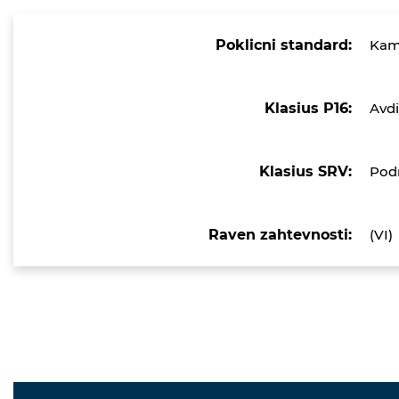
Poklicni standard:
Kam
Klasius P16:
Avdi
Klasius SRV:
Podr
Raven zahtevnosti:
(VI)