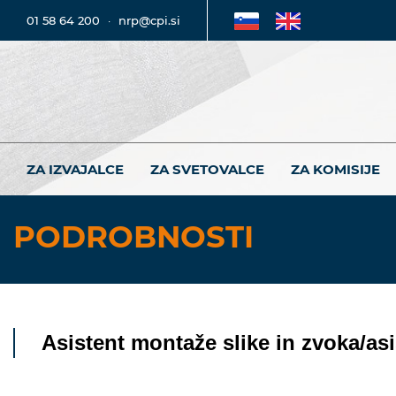
01 58 64 200
·
nrp@cpi.si
ZA IZVAJALCE
ZA SVETOVALCE
ZA KOMISIJE
PODROBNOSTI
Asistent montaže slike in zvoka/asi