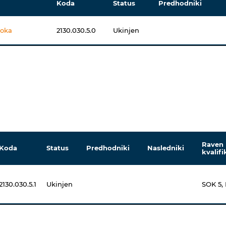
Koda
Status
Predhodniki
voka
2130.030.5.0
Ukinjen
Raven
Koda
Status
Predhodniki
Nasledniki
kvalifi
2130.030.5.1
Ukinjen
SOK 5,