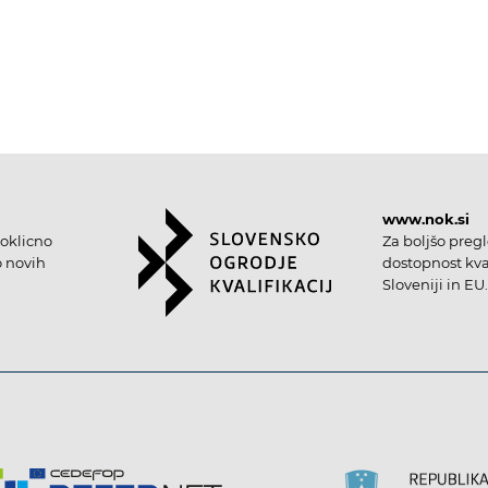
www.nok.si
oklicno
Za boljšo preg
o novih
dostopnost kval
Sloveniji in EU.