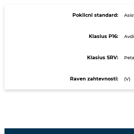
Poklicni standard:
Asis
Klasius P16:
Avdi
Klasius SRV:
Peta
Raven zahtevnosti:
(V)