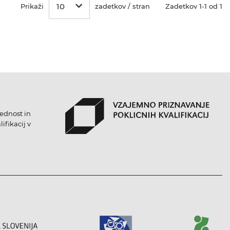
10
Prikaži
zadetkov / stran
Zadetkov 1-1 od 1
lednost in
ifikacij v