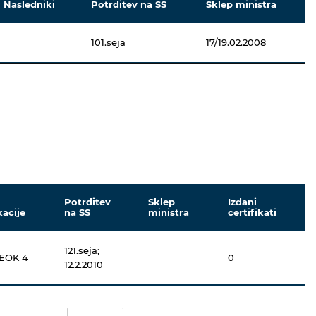
Nasledniki
Potrditev na SS
Sklep ministra
101.seja
17/19.02.2008
Potrditev
Sklep
Izdani
kacije
na SS
ministra
certifikati
121.seja;
 EOK 4
0
12.2.2010