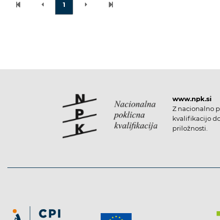
1
www.npk.si
Z nacionalno p
kvalifikacijo d
priložnosti.