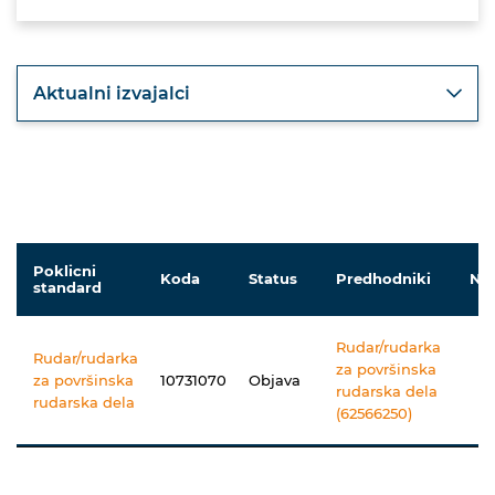
Aktualni izvajalci
Poklicni
Koda
Status
Predhodniki
Nas
standard
Rudar/rudarka
Rudar/rudarka
za površinska
za površinska
10731070
Objava
rudarska dela
rudarska dela
(62566250)