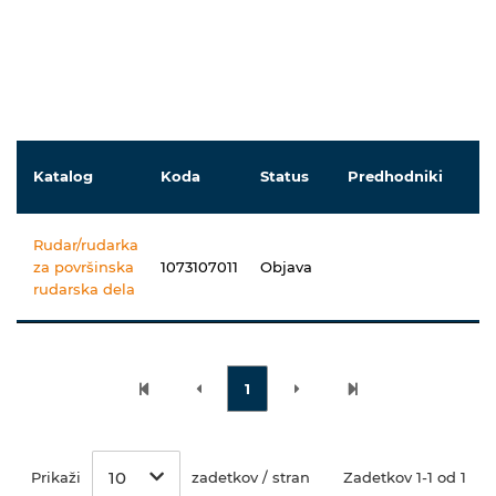
Katalog
Koda
Status
Predhodniki
N
Rudar/rudarka
za površinska
1073107011
Objava
rudarska dela
1
10
Prikaži
zadetkov / stran
Zadetkov 1-1 od 1