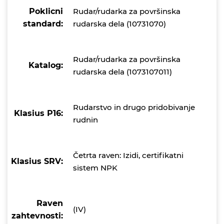
Poklicni
Rudar/rudarka za površinska
standard:
rudarska dela (10731070)
Rudar/rudarka za površinska
Katalog:
rudarska dela (1073107011)
Rudarstvo in drugo pridobivanje
Klasius P16:
rudnin
Četrta raven: Izidi, certifikatni
Klasius SRV:
sistem NPK
Raven
(IV)
zahtevnosti: