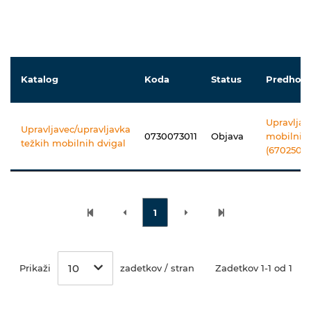
Katalog
Koda
Status
Predhodn
Upravljal
Upravljavec/upravljavka
0730073011
Objava
mobilnih 
težkih mobilnih dvigal
(67025040
1
10
Prikaži
zadetkov / stran
Zadetkov 1-1 od 1