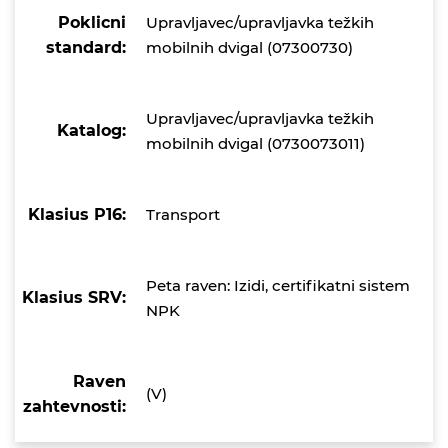
Poklicni
Upravljavec/upravljavka težkih
standard:
mobilnih dvigal (07300730)
Upravljavec/upravljavka težkih
Katalog:
mobilnih dvigal (0730073011)
Klasius P16:
Transport
Peta raven: Izidi, certifikatni sistem
Klasius SRV:
NPK
Raven
(V)
zahtevnosti: