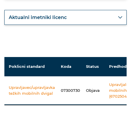
Aktualni imetniki licenc
Poklicni standard
Koda
Status
Predhodni
Upravljalec
Upravljavec/upravljavka
07300730
Objava
mobilnih d
težkih mobilnih dvigal
(67025040)