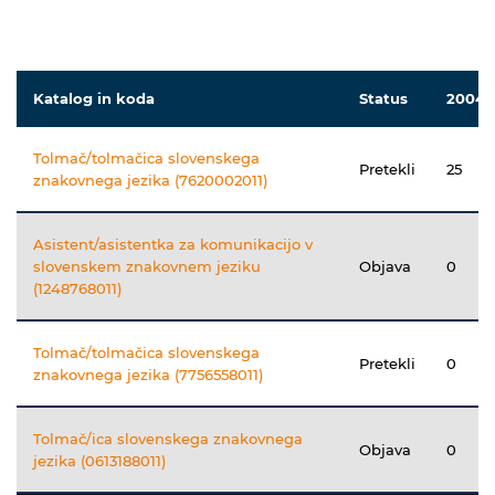
Katalog in koda
Status
2004
Tolmač/tolmačica slovenskega
Pretekli
25
znakovnega jezika (7620002011)
Asistent/asistentka za komunikacijo v
slovenskem znakovnem jeziku
Objava
0
(1248768011)
Tolmač/tolmačica slovenskega
Pretekli
0
znakovnega jezika (7756558011)
Tolmač/ica slovenskega znakovnega
Objava
0
jezika (0613188011)