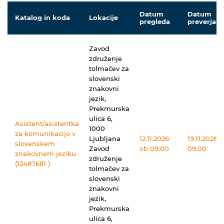
Datum
Datum
Katalog in koda
Lokacije
pregleda
preverjanj
Zavod
združenje
tolmačev za
slovenski
znakovni
jezik,
Prekmurska
ulica 6,
Asistent/asistentka
1000
za komunikacijo v
Ljubljana
12.11.2026
19.11.2026 
slovenskem
Zavod
ob 09:00
09:00
znakovnem jeziku
združenje
(12487681 )
tolmačev za
slovenski
znakovni
jezik,
Prekmurska
ulica 6,