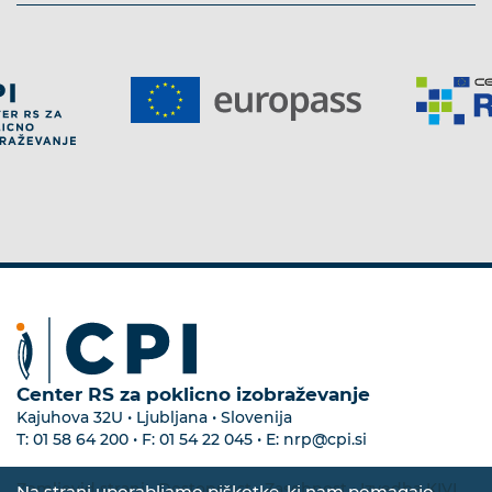
Center RS za poklicno izobraževanje
Kajuhova 32U • Ljubljana • Slovenija
T:
01 58 64 200
• F:
01 54 22 045
• E:
nrp@cpi.si
Zemljevid strani
•
Dostopnost
•
Zasebnost
•
Izvedba KIVI
Na strani uporabljamo piškotke, ki nam pomagajo