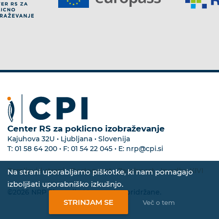
Center RS za poklicno izobraževanje
Kajuhova 32U • Ljubljana • Slovenija
T:
01 58 64 200
• F:
01 54 22 045
• E:
nrp@cpi.si
Zemljevid strani
•
Dostopnost
•
Zasebnost
•
Izvedba KIVI
Na strani uporabljamo piškotke, ki nam pomagajo
izboljšati uporabniško izkušnjo.
©2026 NRP Slovenija. Vse pravice pridržane.
STRINJAM SE
Več o tem