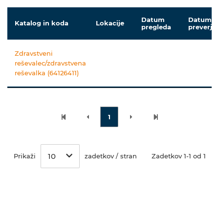
Datum
Datum
Katalog in koda
Lokacije
pregleda
preverja
Zdravstveni
reševalec/zdravstvena
reševalka (64126411)
1
10
Prikaži
zadetkov / stran
Zadetkov 1-1 od 1