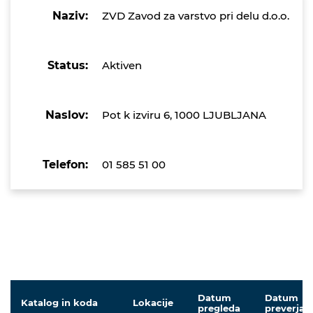
Naziv:
ZVD Zavod za varstvo pri delu d.o.o.
Status:
Aktiven
Naslov:
Pot k izviru 6, 1000 LJUBLJANA
Telefon:
01 585 51 00
Datum
Datum
Katalog in koda
Lokacije
pregleda
preverjan