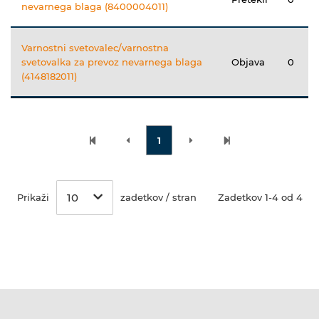
nevarnega blaga (8400004011)
Varnostni svetovalec/varnostna
svetovalka za prevoz nevarnega blaga
Objava
0
(4148182011)
1
10
Prikaži
zadetkov / stran
Zadetkov 1-4 od 4