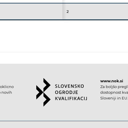
2
www.nok.si
oklicno
Za boljšo preg
o novih
dostopnost kval
Sloveniji in EU.