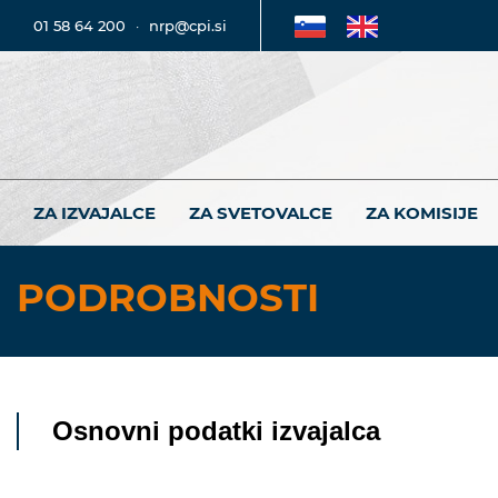
01 58 64 200
·
nrp@cpi.si
ZA IZVAJALCE
ZA SVETOVALCE
ZA KOMISIJE
PODROBNOSTI
Osnovni podatki izvajalca