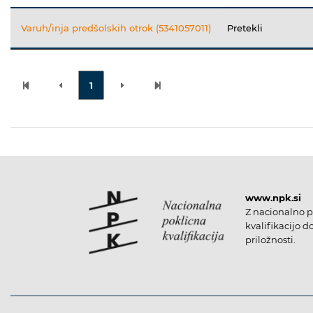
Varuh/inja predšolskih otrok (5341057011)
Pretekli
1
www.npk.si
Z nacionalno p
kvalifikacijo d
priložnosti.