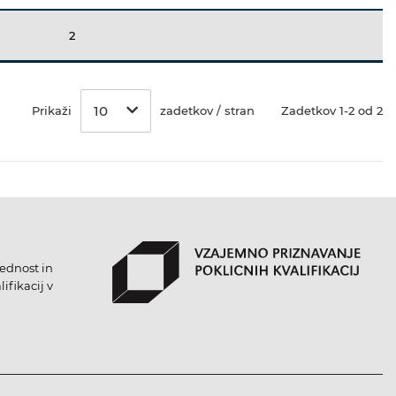
2
10
Prikaži
zadetkov / stran
Zadetkov 1-2 od 2
lednost in
ifikacij v