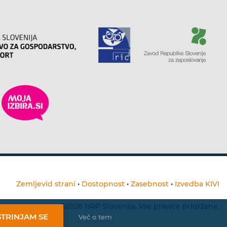
Zemljevid strani
•
Dostopnost
•
Zasebnost
•
Izvedba KIVI
©2026 NRP Slovenija. Vse pravice pridržane.
STRINJAM SE
Več o tem