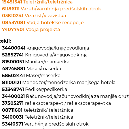
15451541
Teletržnik/teletržnica
61186111
Varuh/varuhinja predšolskih otrok
03810241
Vizažist/vizažistka
08437081
Vodja hotelske recepcije
74077401
Vodja projekta
ekli:
34400041
Knjigovodja/knjigovodkinja
52852741
Knjigovodja/knjigovodkinja
81500051
Maniker/manikerka
48745881
Maser/maserka
58502441
Maser/maserka
81100121
Menedžer/menedžerka manjšega hotela
53348741
Pediker/pedikerka
34400021
Računovodja/računovodkinja za manjše družb
37505271
refleksoterapevt / refleksoterapevtka
08711601
teletržnik/ teletržnica
34100031
Teletržnik/teletržnica
53410571
Varuh/inja predšolskih otrok