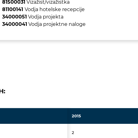
81500031
Vizažist/vizažistka
81100141
Vodja hotelske recepcije
34000051
Vodja projekta
34000041
Vodja projektne naloge
H:
2015
2