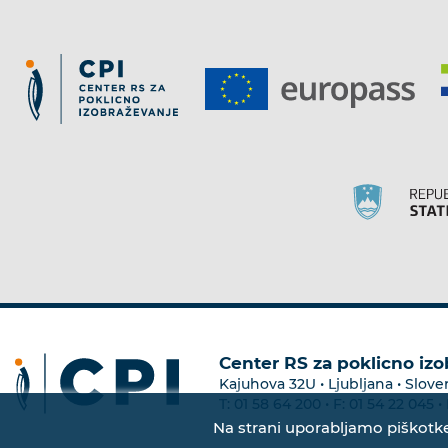
Center RS za poklicno iz
Kajuhova 32U • Ljubljana • Slove
T:
01 58 64 200
• F:
01 54 22 045
• 
Na strani uporabljamo piškotke