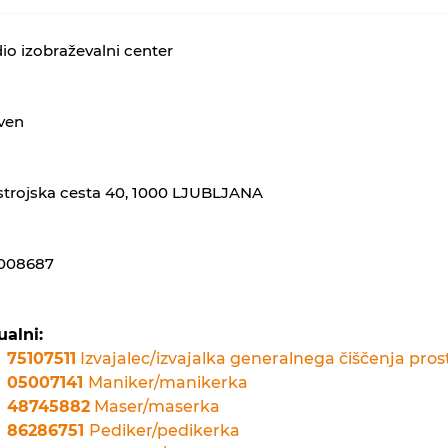
io izobraževalni center
ven
strojska cesta 40, 1000 LJUBLJANA
5008687
ualni:
75107511
Izvajalec/izvajalka generalnega čiščenja pros
05007141
Maniker/manikerka
48745882
Maser/maserka
86286751
Pediker/pedikerka