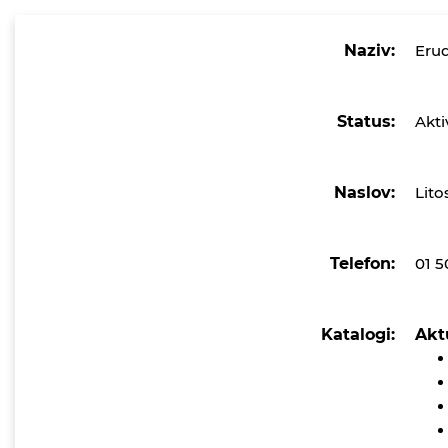
Naziv:
Erud
Status:
Akti
Naslov:
Lito
Telefon:
01 
Katalogi:
Akt