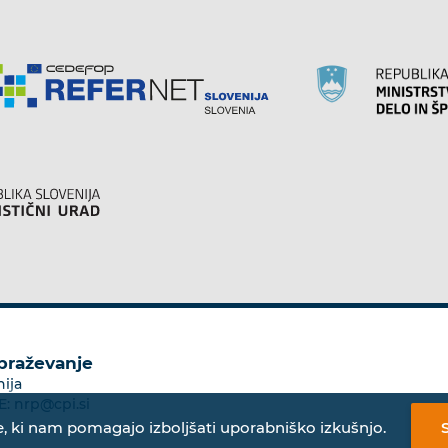
obraževanje
nija
E:
nrp@cpi.si
, ki nam pomagajo izboljšati uporabniško izkušnjo.