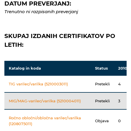
DATUM PREVERJANJ:
Trenutno ni razpisanih preverjanj
SKUPAJ IZDANIH CERTIFIKATOV PO
LETIH:
Katalog in koda
Status
2010
TIG varilec/varilka (5210003011)
Pretekli
4
MIG/MAG-varilec/varilka (5210004011)
Pretekli
3
Ročno obločni/obločna varilec/varilka
Objava
0
(1208075011)