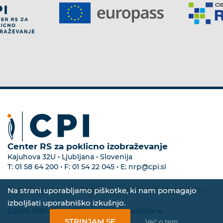
Center RS za poklicno izobraževanje
Kajuhova 32U • Ljubljana • Slovenija
T:
01 58 64 200
• F:
01 54 22 045
• E:
nrp@cpi.si
Zemljevid strani
•
Dostopnost
•
Zasebnost
•
Izvedba KIVI
Na strani uporabljamo piškotke, ki nam pomagajo
izboljšati uporabniško izkušnjo.
©2026 NRP Slovenija. Vse pravice pridržane.
STRINJAM SE
Več o tem