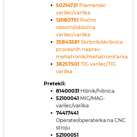
50214721
Plamenski
varilec/varilka
12080751
Ročno
obločni/obločna
varilec/varilka
35843581
Skrbnik/skrbnica
procesnih naprav-
mehatronik/mehatroničarka
38257501
TIG varilec/TIG
varilka
Pretekli:
81400031
Hišnik/hišnica
52100041
MIG/MAG-
varilec/varilka
74417441
Operater/operaterka na CNC
stroju
52100051