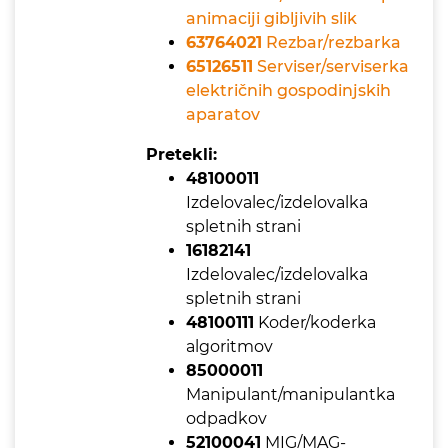
animaciji gibljivih slik
63764021
Rezbar/rezbarka
65126511
Serviser/serviserka
električnih gospodinjskih
aparatov
Pretekli:
48100011
Izdelovalec/izdelovalka
spletnih strani
16182141
Izdelovalec/izdelovalka
spletnih strani
48100111
Koder/koderka
algoritmov
85000011
Manipulant/manipulantka
odpadkov
52100041
MIG/MAG-