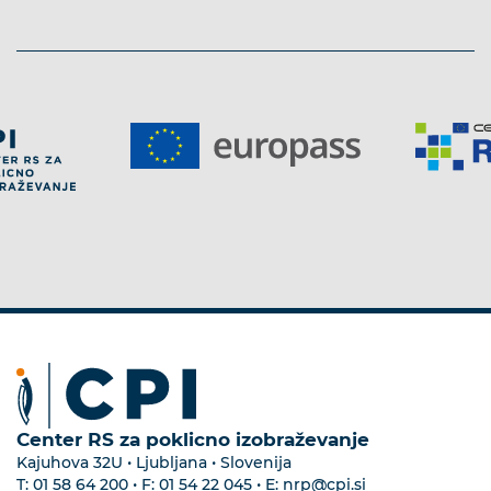
Center RS za poklicno izobraževanje
Kajuhova 32U • Ljubljana • Slovenija
T:
01 58 64 200
• F:
01 54 22 045
• E:
nrp@cpi.si