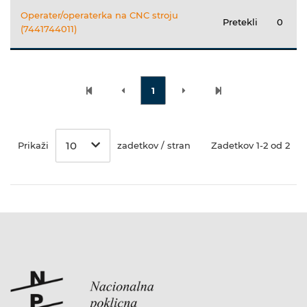
Operater/operaterka na CNC stroju
Pretekli
0
(7441744011)
1
10
Prikaži
zadetkov / stran
Zadetkov 1-2 od 2