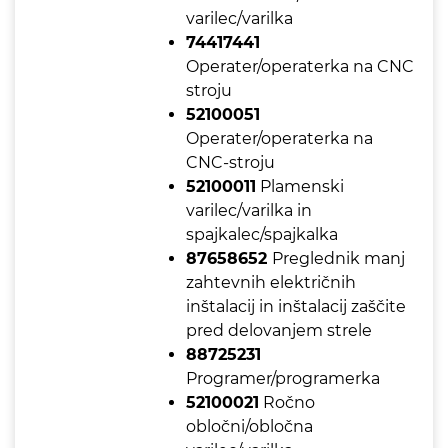
varilec/varilka
74417441
Operater/operaterka na CNC
stroju
52100051
Operater/operaterka na
CNC-stroju
52100011
Plamenski
varilec/varilka in
spajkalec/spajkalka
87658652
Preglednik manj
zahtevnih električnih
inštalacij in inštalacij zaščite
pred delovanjem strele
88725231
Programer/programerka
52100021
Ročno
obločni/obločna