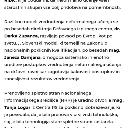
Ribič
, ki je poudarila, da neformalno učenje vseh
starostnih skupin vse bolj pridobiva na pomembnosti.
Različni modeli vrednotenja neformalnega učenja se
po besedah direktorja Državnega izpitnega centra,
dr.
Darka Zupanca,
razvijajo povsod po Evropi, kot po
svetu. , . Slovenski model, ki temelji na Zakonu o
nacionalnih poklicnih kvalifikacijah, po besedah
mag.
Janeza Damjana
, omogoča sistemsko in enotno
ureditev postopkov vrednotenja neformalnega učenja
na državni ravni kar zagotavlja kakovost postopkov in
zanesljivost rezultatov vrednotenja.
Prenovljeno spletno stran Nacionalnega
informacijskega središča (
NRP
) je uradno otvorila
mag.
Tanja Logar
iz Centra RS za poklicno izobraževanje, ki
je povedala, da je bila prenova v prvi vrsti tehnološka,
saj je bila tehnologija stare spletne strani zastarela.