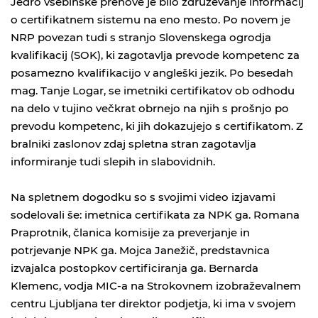
Jedro vsebinske prenove je bilo združevanje informacij
o certifikatnem sistemu na eno mesto. Po novem je
NRP
povezan tudi s stranjo Slovenskega ogrodja
kvalifikacij (
SOK
), ki zagotavlja prevode kompetenc za
posamezno kvalifikacijo v angleški jezik. Po besedah
mag. Tanje Logar, se imetniki certifikatov ob odhodu
na delo v tujino večkrat obrnejo na njih s prošnjo po
prevodu kompetenc, ki jih dokazujejo s certifikatom. Z
bralniki zaslonov zdaj spletna stran zagotavlja
informiranje tudi slepih in slabovidnih.
Na spletnem dogodku so s svojimi video izjavami
sodelovali še: imetnica certifikata za
NPK
ga. Romana
Praprotnik, članica komisije za preverjanje in
potrjevanje
NPK
ga. Mojca Janežič, predstavnica
izvajalca postopkov certificiranja ga. Bernarda
Klemenc, vodja MIC-a na Strokovnem izobraževalnem
centru Ljubljana ter direktor podjetja, ki ima v svojem