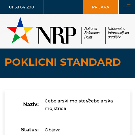
01 58 64 200
PRIJAVA
POKLICNI STANDARD
Čebelarski mojster/čebelarska
Naziv:
mojstrica
Status:
Objava