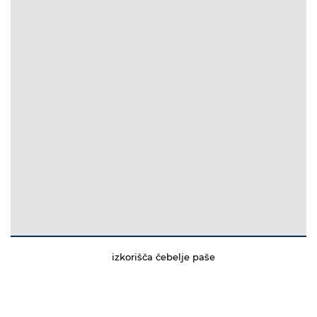
izkorišča čebelje paše