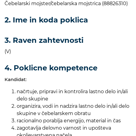
Čebelarski mojster/čebelarska mojstrica (88826310)
2. Ime in koda poklica
3. Raven zahtevnosti
(V)
4. Poklicne kompetence
Kandidat:
načrtuje, pripravi in kontrolira lastno delo in/ali
delo skupine
organizira, vodi in nadzira lastno delo in/ali delo
skupine v čebelarskem obratu
racionalno porablja energijo, material in čas
zagotavlja delovno varnost in upošteva
okoljevarstvena načela