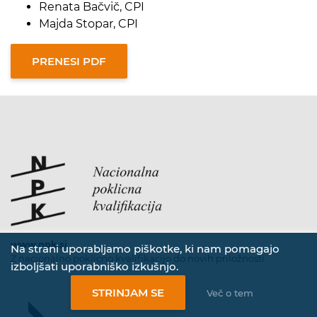
Renata Bačvič, CPI
Majda Stopar, CPI
www.npk.si
Na strani uporabljamo piškotke, ki nam pomagajo
Z nacionalno poklicno kvalifikacijo do novih priložnosti.
izboljšati uporabniško izkušnjo.
STRINJAM SE
Več o tem