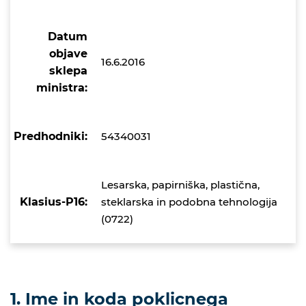
Datum
objave
16.6.2016
sklepa
ministra:
Predhodniki:
54340031
Lesarska, papirniška, plastična,
Klasius-P16:
steklarska in podobna tehnologija
(0722)
1. Ime in koda poklicnega