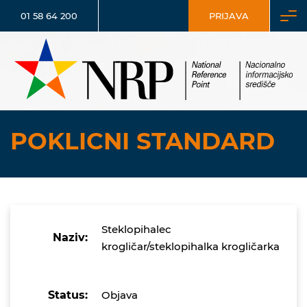
01 58 64 200
PRIJAVA
POKLICNI STANDARD
Steklopihalec
Naziv:
krogličar/steklopihalka krogličarka
Status:
Objava