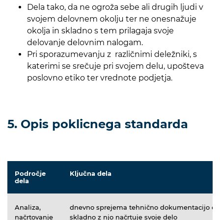
Dela tako, da ne ogroža sebe ali drugih ljudi v
svojem delovnem okolju ter ne onesnažuje
okolja in skladno s tem prilagaja svoje
delovanje delovnim nalogam.
Pri sporazumevanju z različnimi deležniki, s
katerimi se srečuje pri svojem delu, upošteva
poslovno etiko ter vrednote podjetja.
5. Opis poklicnega standarda
Področje
Ključna dela
dela
Analiza,
dnevno sprejema tehnično dokumentacijo od 
načrtovanje
skladno z njo načrtuje svoje delo