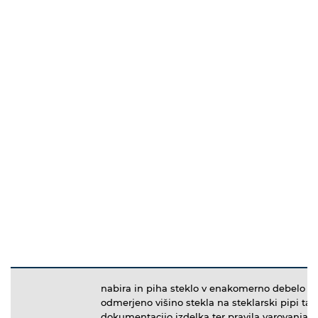
nabira in piha steklo v enakomerno debelo in 
odmerjeno višino stekla na steklarski pipi ta
dokumentacijo izdelka ter pravila varovanja