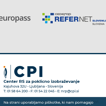
Center RS za poklicno izobraževanje
Kajuhova 32U • Ljubljana • Slovenija
T:
01 58 64 200
• F:
01 54 22 045
• E:
nrp@cpi.si
Zemljevid strani
•
Dostopnost
•
Zasebnost
•
Izvedba KIVI
Na strani uporabljamo piškotke, ki nam pomagajo