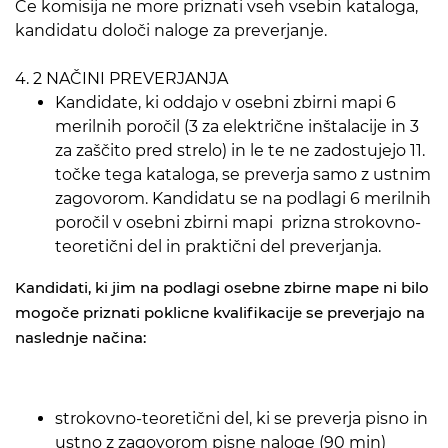
Če komisija ne more priznati vseh vsebin kataloga,
kandidatu določi naloge za preverjanje.
4. 2 NAČINI PREVERJANJA
Kandidate, ki oddajo v osebni zbirni mapi 6
merilnih poročil (3 za električne inštalacije in 3
za zaščito pred strelo) in le te ne zadostujejo 11.
točke tega kataloga, se preverja samo z ustnim
zagovorom. Kandidatu se na podlagi 6 merilnih
poročil v osebni zbirni mapi prizna strokovno-
teoretični del in praktični del preverjanja.
Kandidati, ki jim na podlagi osebne zbirne mape ni bilo
mogoče priznati poklicne kvalifikacije se preverjajo na
naslednje načina:
strokovno-teoretični del, ki se preverja pisno in
ustno z zagovorom pisne naloge (90 min)