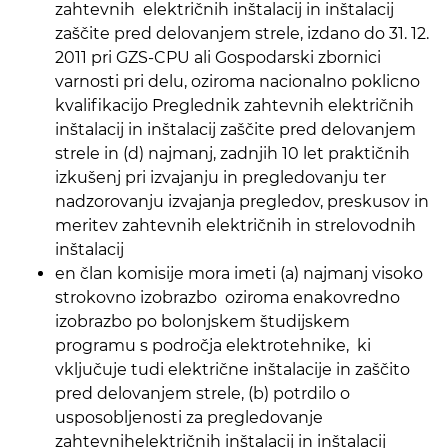
zahtevnih električnih inštalacij in inštalacij
zaščite pred delovanjem strele, izdano do 31. 12.
2011 pri GZS-CPU ali Gospodarski zbornici
varnosti pri delu, oziroma nacionalno poklicno
kvalifikacijo Preglednik zahtevnih električnih
inštalacij in inštalacij zaščite pred delovanjem
strele in (d) najmanj, zadnjih 10 let praktičnih
izkušenj pri izvajanju in pregledovanju ter
nadzorovanju izvajanja pregledov, preskusov in
meritev zahtevnih električnih in strelovodnih
inštalacij
en član komisije mora imeti (a) najmanj visoko
strokovno izobrazbo oziroma enakovredno
izobrazbo po bolonjskem študijskem
programu s področja elektrotehnike, ki
vključuje tudi električne inštalacije in zaščito
pred delovanjem strele, (b) potrdilo o
usposobljenosti za pregledovanje
zahtevnihelektričnih inštalacij in inštalacij