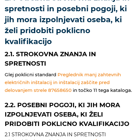
spretnosti in posebni pogoji, ki
jih mora izpolnjevati oseba, ki
želi pridobiti poklicno
kvalifikacijo
2.1. STROKOVNA ZNANJA IN
SPRETNOSTI
Glej poklicni standard
Preglednik manj zahtevnih
električnih inštalacij in inštalacij zaščite pred
delovanjem strele 87658650
in točko 11 tega kataloga.
2.2. POSEBNI POGOJI, KI JIH MORA
IZPOLNJEVATI OSEBA, KI ŽELI
PRIDOBITI POKLICNO KVALIFIKACIJO
2.1 STROKOVNA ZNANJA IN SPRETNOSTI