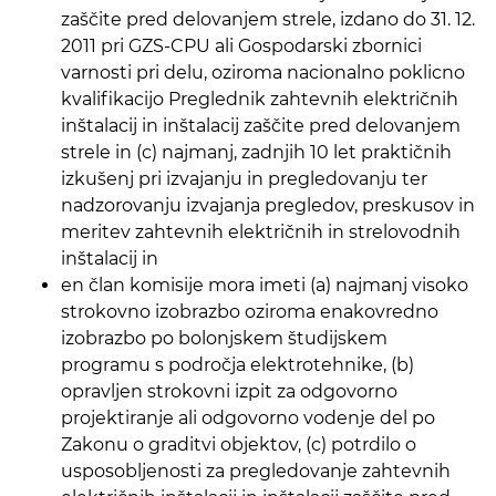
zaščite pred delovanjem strele, izdano do 31. 12.
2011 pri GZS-CPU ali Gospodarski zbornici
varnosti pri delu, oziroma nacionalno poklicno
kvalifikacijo Preglednik zahtevnih električnih
inštalacij in inštalacij zaščite pred delovanjem
strele in (c) najmanj, zadnjih 10 let praktičnih
izkušenj pri izvajanju in pregledovanju ter
nadzorovanju izvajanja pregledov, preskusov in
meritev zahtevnih električnih in strelovodnih
inštalacij in
en član komisije mora imeti (a) najmanj visoko
strokovno izobrazbo oziroma enakovredno
izobrazbo po bolonjskem študijskem
programu s področja elektrotehnike, (b)
opravljen strokovni izpit za odgovorno
projektiranje ali odgovorno vodenje del po
Zakonu o graditvi objektov, (c) potrdilo o
usposobljenosti za pregledovanje zahtevnih