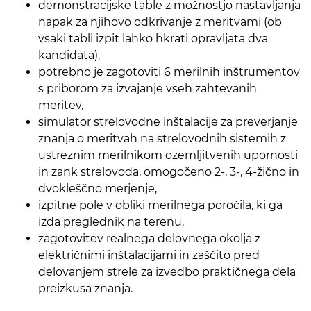
demonstracijske table z možnostjo nastavljanja
napak za njihovo odkrivanje z meritvami (ob
vsaki tabli izpit lahko hkrati opravljata dva
kandidata),
potrebno je zagotoviti 6 merilnih inštrumentov
s priborom za izvajanje vseh zahtevanih
meritev,
simulator strelovodne inštalacije za preverjanje
znanja o meritvah na strelovodnih sistemih z
ustreznim merilnikom ozemljitvenih upornosti
in zank strelovoda, omogočeno 2-, 3-, 4-žično in
dvokleščno merjenje,
izpitne pole v obliki merilnega poročila, ki ga
izda preglednik na terenu,
zagotovitev realnega delovnega okolja z
električnimi inštalacijami in zaščito pred
delovanjem strele za izvedbo praktičnega dela
preizkusa znanja.