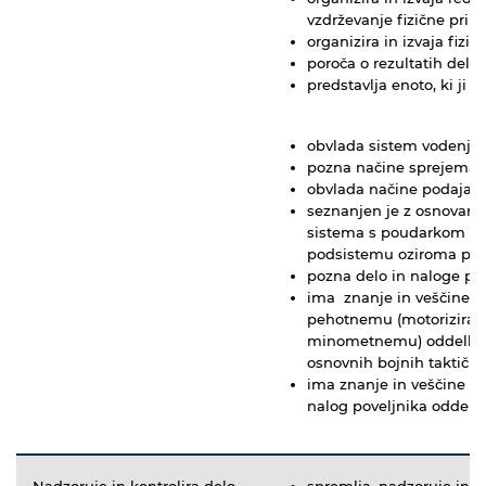
vzdrževanje fizične pripr
organizira in izvaja fizi
poroča o rezultatih dela
predstavlja enoto, ki ji p
obvlada sistem vodenja 
pozna načine sprejemanj
obvlada načine podajan
seznanjen je z osnovami
sistema s poudarkom n
podsistemu oziroma po
pozna delo in naloge po
ima znanje in veščine z
pehotnemu (motoriziran
minometnemu) oddelku pr
osnovnih bojnih taktičn
ima znanje in veščine z
nalog poveljnika oddelk
Nadzoruje in kontrolira delo
spremlja, nadzoruje in ko