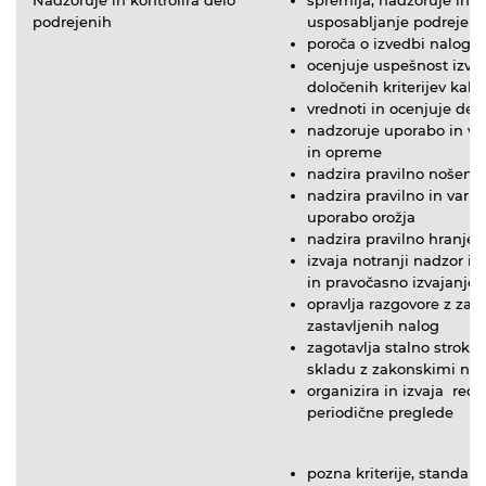
podrejenih
usposabljanje podrejeni
poroča o izvedbi nalog
ocenjuje uspešnost izva
določenih kriterijev kako
vrednoti in ocenjuje del
nadzoruje uporabo in vz
in opreme
nadzira pravilno nošenje
nadzira pravilno in varn
uporabo orožja
nadzira pravilno hranjen
izvaja notranji nadzor in
in pravočasno izvajanje 
opravlja razgovore z za
zastavljenih nalog
zagotavlja stalno stroko
skladu z zakonskimi nor
organizira in izvaja red
periodične preglede
pozna kriterije, standar