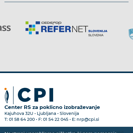
Center RS za poklicno izobraževanje
Kajuhova 32U • Ljubljana • Slovenija
T:
01 58 64 200
• F:
01 54 22 045
• E:
nrp@cpi.si
Zemljevid strani
•
Dostopnost
•
Zasebnost
•
Izvedba KIVI