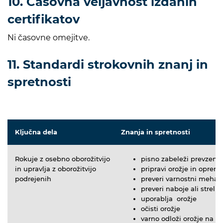
10. Časovna veljavnost izdanih
certifikatov
Ni časovne omejitve.
11. Standardi strokovnih znanj in
spretnosti
Ključna dela
Znanja in spretnosti
Rokuje z osebno oborožitvijo
pisno zabeleži prevzem 
in upravlja z oborožitvijo
pripravi orožje in oprem
podrejenih
preveri varnostni meha
preveri naboje ali streliv
uporablja orožje
očisti orožje
varno odloži orožje na 