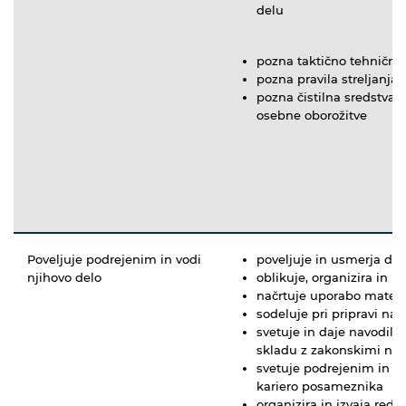
delu
pozna taktično tehnične 
pozna pravila streljanja
pozna čistilna sredstva 
osebne oborožitve
Poveljuje podrejenim in vodi
poveljuje in usmerja del
njihovo delo
oblikuje, organizira in iz
načrtuje uporabo materi
sodeluje pri pripravi nač
svetuje in daje navodila
skladu z zakonskimi nor
svetuje podrejenim in us
kariero posameznika
organizira in izvaja redn