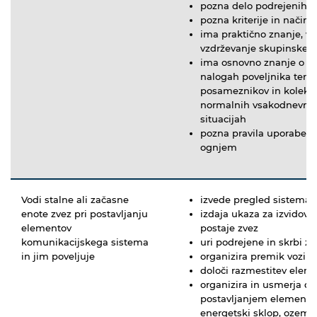
pozna delo podrejenih
pozna kriterije in način
ima praktično znanje, v
vzdrževanje skupinskega
ima osnovno znanje o del
nalogah poveljnika ter p
posameznikov in kolekti
normalnih vsakodnevnih 
situacijah
pozna pravila uporabe od
ognjem
Vodi stalne ali začasne
izvede pregled sistema 
enote zvez pri postavljanju
izdaja ukaza za izvidova
elementov
postaje zvez
komunikacijskega sistema
uri podrejene in skrbi z
in jim poveljuje
organizira premik vozil 
določi razmestitev elem
organizira in usmerja d
postavljanjem elementov
energetski sklop, ozemlj