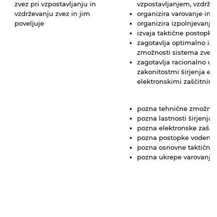
zvez pri vzpostavljanju in
vzpostavljanjem, vzdržev
vzdrževanju zvez in jim
organizira varovanje in 
poveljuje
organizira izpolnjevanj
izvaja taktične postopk
zagotavlja optimalno izk
zmožnosti sistema zvez
zagotavlja racionalno up
zakonitostmi širjenja el
elektronskimi zaščitnimi
pozna tehnične zmožnos
pozna lastnosti širjenj
pozna elektronske zašči
pozna postopke vodenj
pozna osnovne taktične
pozna ukrepe varovanja 