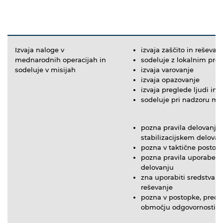
Izvaja naloge v
izvaja zaščito in reševan
mednarodnih operacijah in
sodeluje z lokalnim pre
sodeluje v misijah
izvaja varovanje
izvaja opazovanje
izvaja preglede ljudi in v
sodeluje pri nadzoru mn
pozna pravila delovanja 
stabilizacijskem delovan
pozna v taktične postop
pozna pravila uporabe or
delovanju
zna uporabiti sredstva i
reševanje
pozna v postopke, predvi
območju odgovornosti