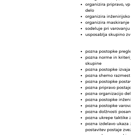
organizira pripravo, vpis
delo
organizira inženirijsko u
organizira maskiranje po
sodeluje pri varovanju p
usposablja skupino zvez
pozna postopke pregled
pozna norme in kriterije
skupine
pozna postopke izvajanj
pozna shemo razmestitv
pozna postopke postavit
pozna pripravo postaje z
pozna organizacijo dela 
pozna postopke inženirij
pozna postopke varovanj
pozna dolžnosti posame
pozna ukrepe taktike zve
pozna izdelavo ukaza za 
postavitev postaje zvez