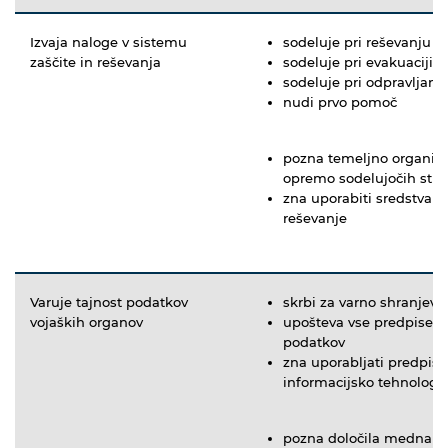
Izvaja naloge v sistemu
sodeluje pri reševanju
zaščite in reševanja
sodeluje pri evakuaciji
sodeluje pri odpravljanj
nudi prvo pomoč
pozna temeljno organizir
opremo sodelujočih strukt
zna uporabiti sredstva i
reševanje
Varuje tajnost podatkov
skrbi za varno shranjeva
vojaških organov
upošteva vse predpise o
podatkov
zna uporabljati predpisa
informacijsko tehnologij
pozna določila mednaro