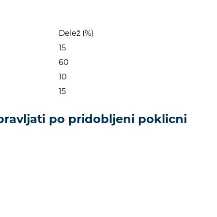
Delež (%)
15
60
10
15
ravljati po pridobljeni poklicni