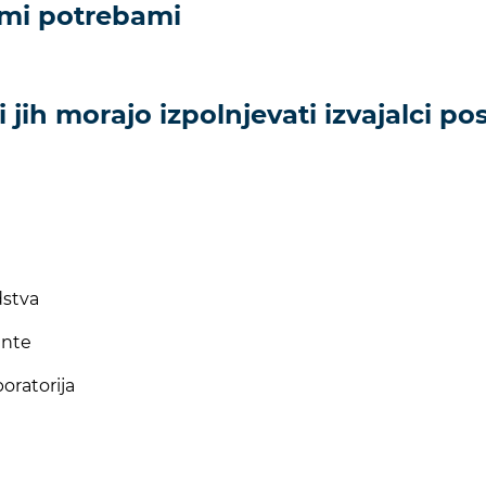
imi potrebami
i jih morajo izpolnjevati izvajalci p
dstva
ante
oratorija