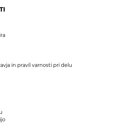
TI
ira
vja in pravil varnosti pri delu
lu
ijo