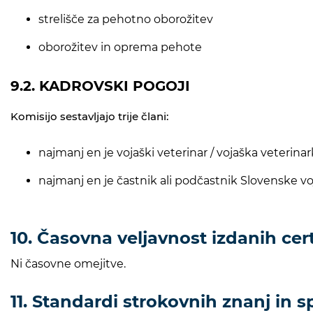
strelišče za pehotno oborožitev
oborožitev in oprema pehote
9.2. KADROVSKI POGOJI
Komisijo sestavljajo trije člani:
najmanj en je vojaški veterinar / vojaška veterina
najmanj en je častnik ali podčastnik Slovenske v
10. Časovna veljavnost izdanih cer
Ni časovne omejitve.
11. Standardi strokovnih znanj in s