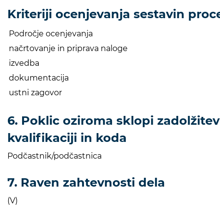
Kriteriji ocenjevanja sestavin proc
Področje ocenjevanja
načrtovanje in priprava naloge
izvedba
dokumentacija
ustni zagovor
6. Poklic oziroma sklopi zadolžitev
kvalifikaciji in koda
Podčastnik/podčastnica
7. Raven zahtevnosti dela
(V)