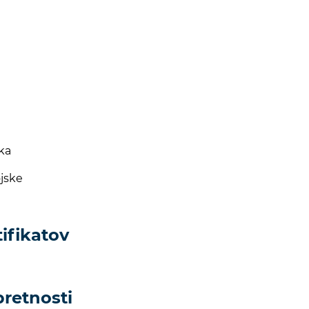
rka
ojske
tifikatov
pretnosti