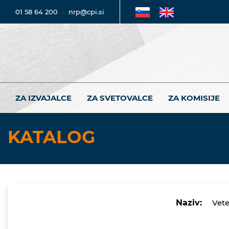
01 58 64 200
·
nrp@cpi.si
ZA IZVAJALCE
ZA SVETOVALCE
ZA KOMISIJE
KATALOG
Naziv:
Vete