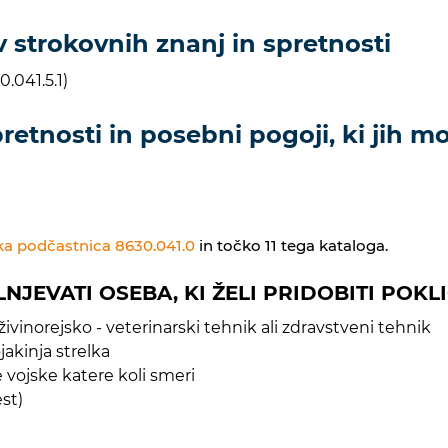
 strokovnih znanj in spretnosti
.041.5.1)
etnosti in posebni pogoji, ki jih mor
ska podčastnica 8630.041.0
in točko 11 tega kataloga.
OLNJEVATI OSEBA, KI ŽELI PRIDOBITI POK
ivinorejsko - veterinarski tehnik ali zdravstveni tehnik
jakinja strelka
vojske katere koli smeri
st)