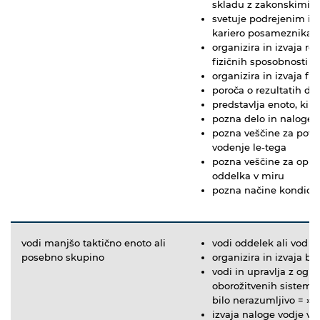
skladu z zakonskimi n
svetuje podrejenim in 
kariero posameznika
organizira in izvaja re
fizičnih sposobnosti
organizira in izvaja fi
poroča o rezultatih de
predstavlja enoto, ki ji
pozna delo in naloge 
pozna veščine za pove
vodenje le-tega
pozna veščine za opra
oddelka v miru
pozna načine kondicij
vodi manjšo taktično enoto ali
vodi oddelek ali vod v
posebno skupino
organizira in izvaja b
vodi in upravlja z ogn
oborožitvenih sistemov
bilo nerazumljivo = »
izvaja naloge vodje v