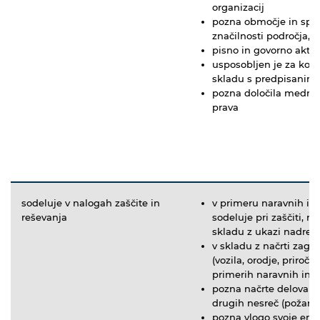
organizacij
pozna območje in spošt
značilnosti področja, 
pisno in govorno akti
usposobljen je za konk
skladu s predpisanim 
pozna določila medna
prava
sodeluje v nalogah zaščite in
v primeru naravnih in
reševanja
sodeluje pri zaščiti, r
skladu z ukazi nadrej
v skladu z načrti zago
(vozila, orodje, priroč
primerih naravnih in 
pozna načrte delovanja
drugih nesreč (požar, 
pozna vlogo svoje enot