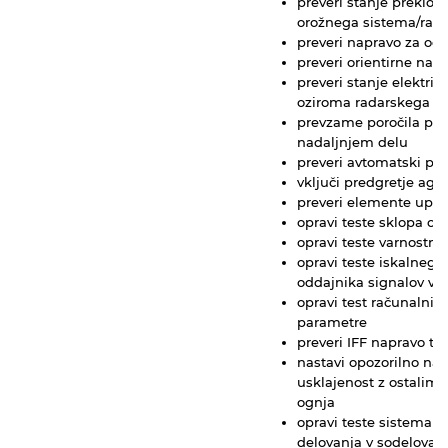
preveri stanje preklop
orožnega sistema/rada
preveri napravo za od
preveri orientirne nap
preveri stanje elektri
oziroma radarskega s
prevzame poročila podr
nadaljnjem delu
preveri avtomatski pro
vključi predgretje agr
preveri elemente upra
opravi teste sklopa os
opravi teste varnostni
opravi teste iskalnega
oddajnika signalov vo
opravi test računalnik
parametre
preveri IFF napravo ter
nastavi opozorilno nap
usklajenost z ostalimi
ognja
opravi teste sistema 
delovanja v sodelova