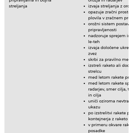
streljanja
izvaja streljanja z orož
opazuje zračni prostor
plovila v zračnem pros
orožni sistem postavi 
pripravljenosti
nadzoruje sprejem in od
le-teh
izvaja določene ukrepe
zvez
skrbi za pravilno men
izstreli raketo ali dode
strelcu
med letom rakete proti
med letom rakete spre
radarjev, smer cilja, 
in cilja
uniči oziroma nevtrali
ukazu
po izstrelitvi rakete 
kontejnerja z raketo n
v primeru okvare raket
posadke