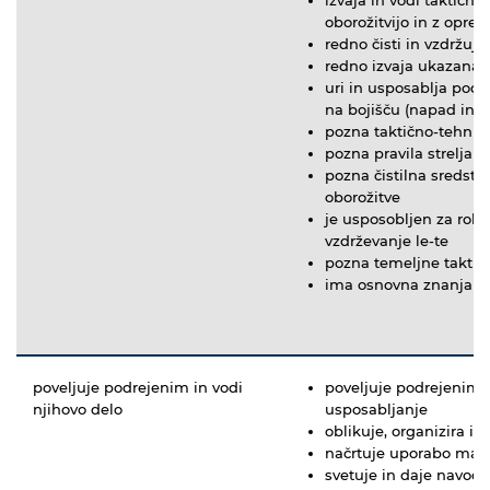
oborožitvijo in z opre
redno čisti in vzdržuj
redno izvaja ukazana s
uri in usposablja podr
na bojišču (napad in o
pozna taktično-tehničn
pozna pravila streljan
pozna čistilna sredst
oborožitve
je usposobljen za roko
vzdrževanje le-te
pozna temeljne taktič
ima osnovna znanja p
poveljuje podrejenim in vodi
poveljuje podrejenim, 
njihovo delo
usposabljanje
oblikuje, organizira in 
načrtuje uporabo mate
svetuje in daje navodi