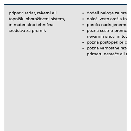
pripravi radar, raketni ali
dodeli naloge za prem
topniški oborožitveni sistem,
določi vrsto orožja in 
in materialno tehnična
poroča nadrejenemu o 
sredstva za premik
pozna cestno-prometne
nevarnih snovi in tovo
pozna postopek pripra
pozna varnostne razdal
primeru nesreče ali n