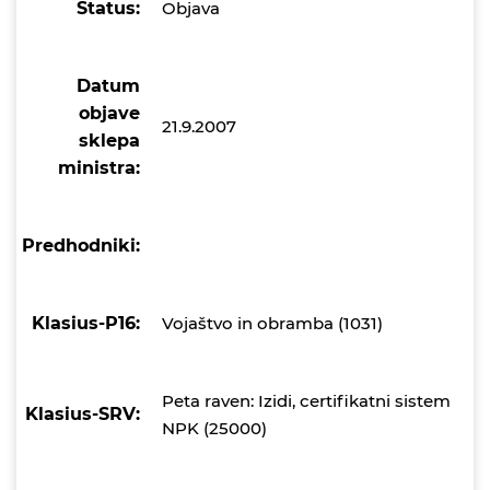
Status:
Objava
Datum
objave
21.9.2007
sklepa
ministra:
Predhodniki:
Klasius-P16:
Vojaštvo in obramba (1031)
Peta raven: Izidi, certifikatni sistem
Klasius-SRV:
NPK (25000)