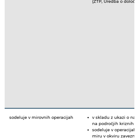
(ZTP, Uredba o določitv
sodeluje v mirovnih operacijah
v skladu z ukazi o nap
na področjih kriznih ž
sodeluje v operacijah 
miru v okviru zavezni