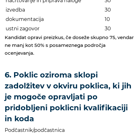
načrtovanje in priprava naloge
30
izvedba
30
dokumentacija
10
ustni zagovor
30
Kandidat opravi preizkus, če doseže skupno 75, vendar
ne manj kot 50% s posameznega področja
ocenjevanja.
6. Poklic oziroma sklopi
zadolžitev v okviru poklica, ki jih
je mogoče opravljati po
pridobljeni poklicni kvalifikaciji
in koda
Podčastnik/podčastnica