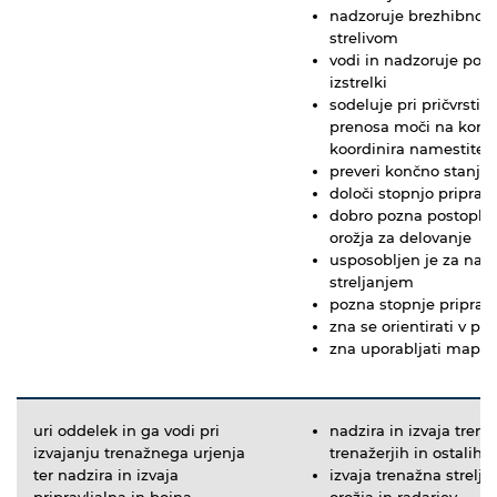
nadzoruje brezhibnost
strelivom
vodi in nadzoruje polnj
izstrelki
sodeluje pri pričvrstit
prenosa moči na konte
koordinira namestitev 
preveri končno stanje 
določi stopnjo pripravl
dobro pozna postopke
orožja za delovanje
usposobljen je za nadz
streljanjem
pozna stopnje pripravl
zna se orientirati v pr
zna uporabljati mape i
uri oddelek in ga vodi pri
nadzira in izvaja trena
izvajanju trenažnega urjenja
trenažerjih in ostalih 
ter nadzira in izvaja
izvaja trenažna strelj
pripravljalna in bojna
orožja in radarjev