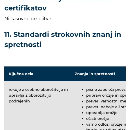
certifikatov
Ni časovne omejitve.
11. Standardi strokovnih znanj in
spretnosti
Ključna dela
Znanja in spretnosti
rokuje z osebno oborožitvijo in
pisno zabeleži prevze
upravlja z oborožitvijo
pripravi orožje in opr
podrejenih
preveri varnostni me
preveri naboje ali strel
uporablja orožje
očisti orožje
varno odloži orožje n
izvaja in vodi taktičn