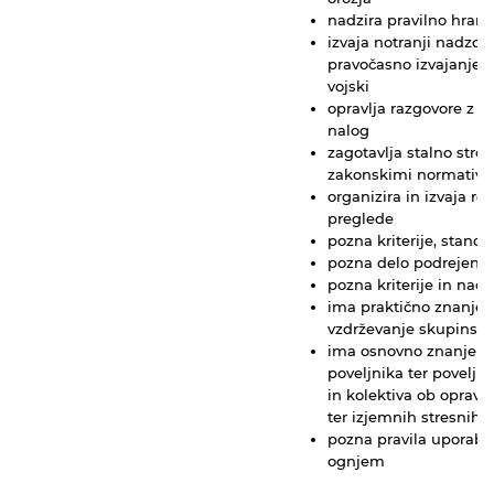
nadzira pravilno hram
izvaja notranji nadzor 
pravočasno izvajanje n
vojski
opravlja razgovore z z
nalog
zagotavlja stalno stro
zakonskimi normativi
organizira in izvaja r
preglede
pozna kriterije, stand
pozna delo podrejenih
pozna kriterije in nač
ima praktično znanje,
vzdrževanje skupinske
ima osnovno znanje o 
poveljnika ter povelj
in kolektiva ob oprav
ter izjemnih stresnih s
pozna pravila uporabe 
ognjem