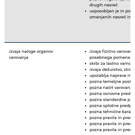
drugih nesreč
usposobljen je in pod
omenjenih nesreč in p
izvaja naloge organov
izvaja fizično varovan
varovanja
posebnega pomena
skrbi za lastno varnost
izvaja dežurstvo, straž
uporablja naprave in 
pozna temeljne postop
pozna načrt varovanja
pozna osnovne predpis
pozna standardne pos
pozna splošne predpis
pozna tehnične karakt
pozna pravila in predp
pozna pravila in predp
pozna pravila in predp