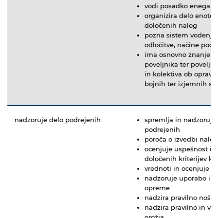
vodi posadko enega od
organizira delo enote 
določenih nalog
pozna sistem vodenja 
odločitve, načine pod
ima osnovno znanje o 
poveljnika ter povelj
in kolektiva ob opravl
bojnih ter izjemnih str
nadzoruje delo podrejenih
spremlja in nadzoruje 
podrejenih
poroča o izvedbi nalog
ocenjuje uspešnost iz
določenih kriterijev ka
vrednoti in ocenjuje d
nadzoruje uporabo in 
opreme
nadzira pravilno nošen
nadzira pravilno in v
orožja