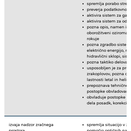
spremlja porabo streliv
preverja podatkovno p
aktivira sistem za gaš
aktivira sistem za od
pozna opis, namen in 
oborožitveni oziroma r
rokuje
pozna zgradbo sistema 
električno energijo, na
hidravlični sklopi, sis
pozna taktiko delovanj
usposobljen je za prep
zrakoplovov, pozna ob
lastnosti letal in helik
prepoznava tehnične in
postopke obvladovanja
obvladuje postopke str
dela posadk, korekcijo
izvaja nadzor zračnega
spremlja situacijo v z
prostora
pomočjo optičnih nam