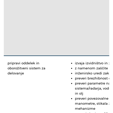
pripravi oddelek in
izvaja izvidništvo in z
oborožitveni sistem za
z namenom zaščite mas
delovanje
inženirsko uredi zaklo
preveri brezhibnost oro
preveri parametre nam
sistema/radarja, vodora
in olj
preveri povezovalne ka
manometre, stikala za 
mehanizme