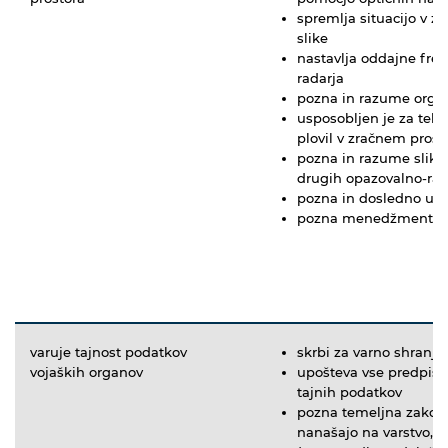
spremlja situacijo v 
slike
nastavlja oddajne fre
radarja
pozna in razume organ
usposobljen je za tehn
plovil v zračnem prost
pozna in razume sliko 
drugih opazovalno-rad
pozna in dosledno upo
pozna menedžment dod
varuje tajnost podatkov
skrbi za varno shranje
vojaških organov
upošteva vse predpise
tajnih podatkov
pozna temeljna zakons
nanašajo na varstvo, d