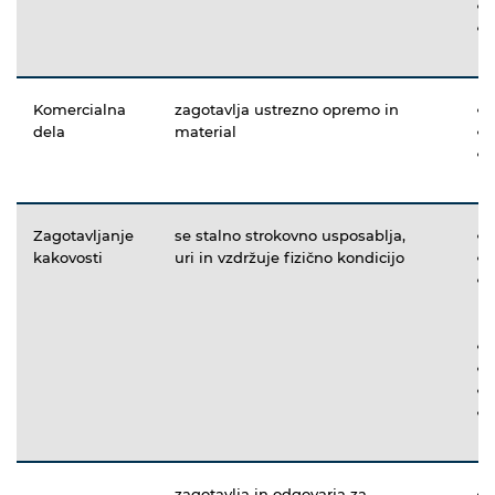
Komercialna
zagotavlja ustrezno opremo in
dela
material
Zagotavljanje
se stalno strokovno usposablja,
kakovosti
uri in vzdržuje fizično kondicijo
zagotavlja in odgovarja za