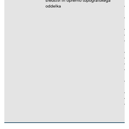
sredstvi in opremo topografskega
oddelka