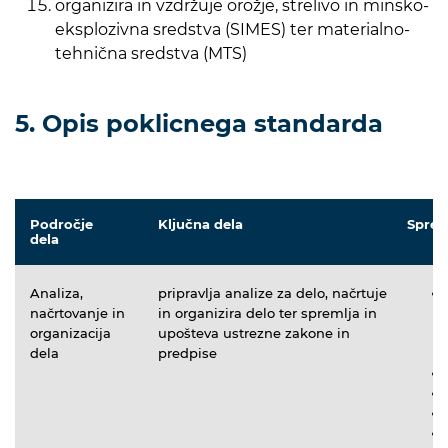
organizira in vzdržuje orožje, strelivo in minsko-
eksplozivna sredstva (SIMES) ter materialno-
tehnična sredstva (MTS)
5. Opis poklicnega standarda
Področje
Ključna dela
Spret
dela
Analiza,
pripravlja analize za delo, načrtuje
načrtovanje in
in organizira delo ter spremlja in
organizacija
upošteva ustrezne zakone in
dela
predpise