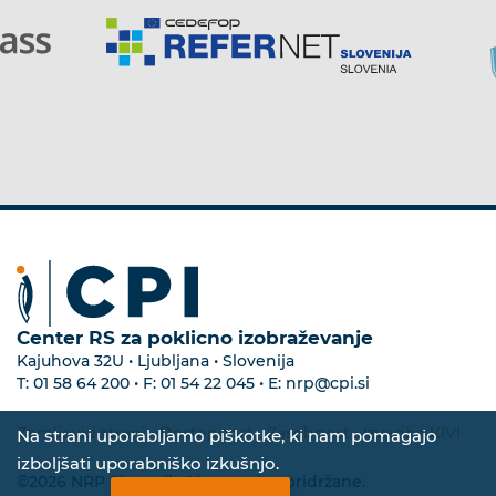
Center RS za poklicno izobraževanje
Kajuhova 32U • Ljubljana • Slovenija
T:
01 58 64 200
• F:
01 54 22 045
• E:
nrp@cpi.si
Zemljevid strani
•
Dostopnost
•
Zasebnost
•
Izvedba KIVI
Na strani uporabljamo piškotke, ki nam pomagajo
izboljšati uporabniško izkušnjo.
©2026 NRP Slovenija. Vse pravice pridržane.