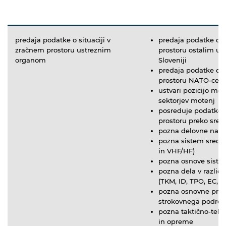
predaja podatke o situaciji v
predaja podatke o s
zračnem prostoru ustreznim
prostoru ostalim u
organom
Sloveniji
predaja podatke o s
prostoru NATO-cen
ustvari pozicijo mot
sektorjev motenj
posreduje podatke o
prostoru preko sred
pozna delovne nal
pozna sistem sreds
in VHF/HF)
pozna osnove siste
pozna dela v različ
(TKM, ID, TPO, EC, P
pozna osnovne pred
strokovnega področ
pozna taktično-tehn
in opreme