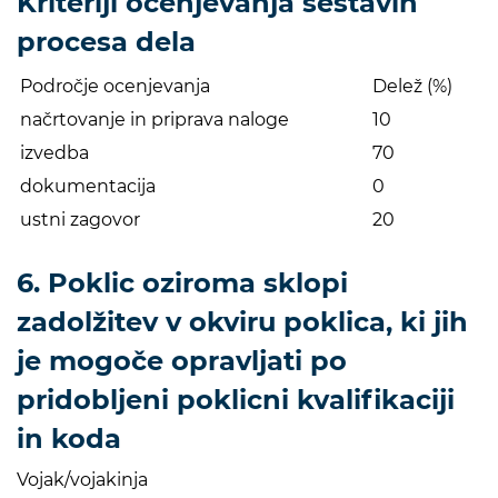
Kriteriji ocenjevanja sestavin
procesa dela
Področje ocenjevanja
Delež (%)
načrtovanje in priprava naloge
10
izvedba
70
dokumentacija
0
ustni zagovor
20
6. Poklic oziroma sklopi
zadolžitev v okviru poklica, ki jih
je mogoče opravljati po
pridobljeni poklicni kvalifikaciji
in koda
Vojak/vojakinja