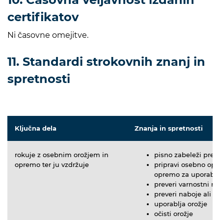
certifikatov
Ni časovne omejitve.
11. Standardi strokovnih znanj in
spretnosti
Ključna dela
Znanja in spretnosti
rokuje z osebnim orožjem in
pisno zabeleži prev
opremo ter ju vzdržuje
pripravi osebno op
opremo za uporabo
preveri varnostni 
preveri naboje ali st
uporablja orožje
očisti orožje