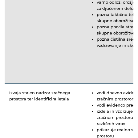
varno odloži orožje
zaključenem delu
pozna taktično-tehn
skupne oborožitve
pozna pravila strel
skupne oborožitve
pozna čistilna sred
vzdrževanje in skup
izvaja stalen nadzor zračnega
vodi dnevno evidenc
prostora ter identificira letala
zračnim prostorom 
vodi evidenco pregl
izdela in vzdržuje re
zračnem prostoru na
različnih virov
prikazuje realno sli
prostoru