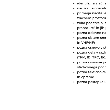
identificira zračna 
nadzoruje operativn
primerja načrte letov
zračnem prostoru
zbira podatke o le
procedure” in jih 
pozna delovne nal
pozna sistem sreds
in VHF/HF)
pozna osnove siste
pozna dela v različ
(TKM, ID, TPO, EC, P
pozna osnovne pred
strokovnega področ
pozna taktično-tehn
in opreme
pozna postopke upo