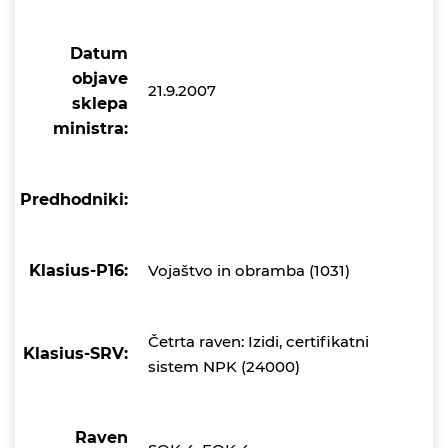
Datum
objave
21.9.2007
sklepa
ministra:
Predhodniki:
Klasius-P16:
Vojaštvo in obramba (1031)
Četrta raven: Izidi, certifikatni
Klasius-SRV:
sistem NPK (24000)
Raven