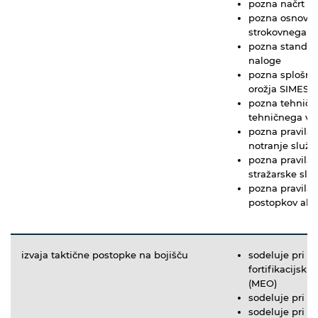
pozna načrt v
pozna osnovne
strokovnega p
pozna standar
naloge
pozna splošne
orožja SIMES 
pozna tehnične
tehničnega va
pozna pravila 
notranje služb
pozna pravila 
stražarske slu
pozna pravila 
postopkov ala
izvaja taktične postopke na bojišču
sodeluje pri na
fortifikacijski
(MEO)
sodeluje pri i
sodeluje pri i