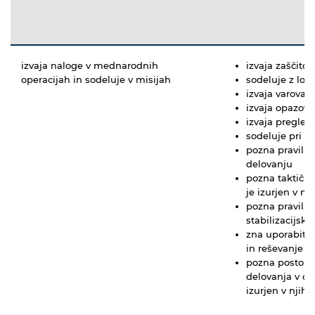
izvaja naloge v mednarodnih
izvaja zaščito 
operacijah in sodeluje v misijah
sodeluje z lok
izvaja varovan
izvaja opazova
izvaja preglede
sodeluje pri 
pozna pravila 
delovanju
pozna taktične
je izurjen v nji
pozna pravila 
stabilizacijsk
zna uporabiti 
in reševanje
pozna postopke
delovanja v ob
izurjen v njih