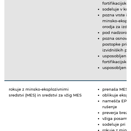
fortifikacijsk
sodeluje v kont
pozna vrste in
minsko-eksploz
orodja za izdel
pod nadzorom 
pozna osnove i
postopke prido
izvidniških po
usposobljen je
fortifikacijsk
usposobljen za
rokuje z minsko-eksplozivnimi
prenaša MES i
sredstvi (MES) in sredstvi za vžig MES
oblikuje ekspl
namešča EP na
rušenje
preverja brezh
vžiga posamez
sodeluje pri i
rokuje z minam