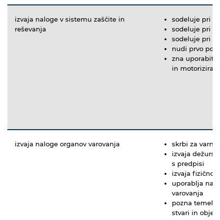
izvaja naloge v sistemu zaščite in
sodeluje pri r
reševanja
sodeluje pri ev
sodeluje pri o
nudi prvo po
zna uporabiti 
in motoriziran
izvaja naloge organov varovanja
skrbi za varnos
izvaja dežurstv
s predpisi
izvaja fizično
uporablja napr
varovanja
pozna temeljn
stvari in objek