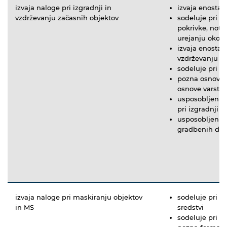
izvaja naloge pri izgradnji in
izvaja enostav
vzdrževanju začasnih objektov
sodeluje pri iz
pokrivke, notra
urejanju okoli
izvaja enostavn
vzdrževanju p
sodeluje pri i
pozna osnovne
osnove varstva
usposobljen je 
pri izgradnji 
usposobljen je
gradbenih del
izvaja naloge pri maskiranju objektov
sodeluje pri m
in MS
sredstvi
sodeluje pri m