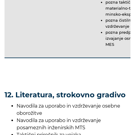
pozna taktično
materialno-teh
minsko-eksplo
pozna čistilna
vzdrževanje M
pozna predpis
izvajanje osn
MES
12. Literatura, strokovno gradivo
Navodila za uporabo in vzdrževanje osebne
oborožitve
Navodila za uporabo in vzdrževanje
posameznih inženirskih MTS
Taktični priročnik za vojaka