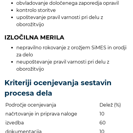
obvladovanje določenega zaporedja opravil
kontrolo storitve
upoštevanje pravil varnosti pri delu z
oborožitvijo
IZLOČILNA MERILA
nepravilno rokovanje z orožjem SiMES in orodji
za delo
neupoštevanje pravil varnosti pri delu z
oborožitvijo
Kriteriji ocenjevanja sestavin
procesa dela
Področje ocenjevanja
Delež (%)
načrtovanje in priprava naloge
10
izvedba
60
dokumentacija
10