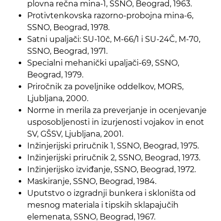
plovna rečna mina-1, SSNO, Beograd, 1963.
Protivtenkovska razorno-probojna mina-6,
SSNO, Beograd, 1978.
Satni upaljači: SU-10č, M-66/1 i SU-24Č, M-70,
SSNO, Beograd, 1971.
Specialni mehanički upaljači-69, SSNO,
Beograd, 1979.
Priročnik za poveljnike oddelkov, MORS,
Ljubljana, 2000.
Norme in merila za preverjanje in ocenjevanje
usposobljenosti in izurjenosti vojakov in enot
SV, GŠSV, Ljubljana, 2001.
Inžinjerijski priručnik 1, SSNO, Beograd, 1975.
Inžinjerijski priručnik 2, SSNO, Beograd, 1973.
Inžinjerijsko izviđanje, SSNO, Beograd, 1972.
Maskiranje, SSNO, Beograd, 1984.
Uputstvo o izgradnji bunkera i skloništa od
mesnog materiala i tipskih sklapajučih
elemenata, SSNO, Beograd, 1967.