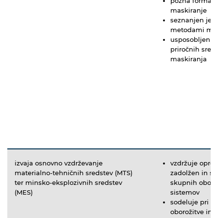
pozna formacij
maskiranje
seznanjen je z
metodami mas
usposobljen je
priročnih sred
maskiranja
izvaja osnovno vzdrževanje
vzdržuje oprem
materialno-tehničnih sredstev (MTS)
zadolžen in so
ter minsko-eksplozivnih sredstev
skupnih oborož
(MES)
sistemov
sodeluje pri v
oborožitve in