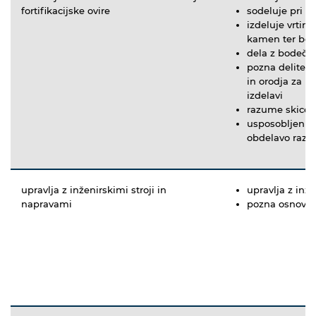
fortifikacijske ovire
sodeluje pri izd
izdeluje vrtin
kamen ter bet
dela z bodečo 
pozna delitev f
in orodja za iz
izdelavi
razume skice 
usposobljen je
obdelavo razli
upravlja z inženirskimi stroji in
upravlja z inž
napravami
pozna osnove