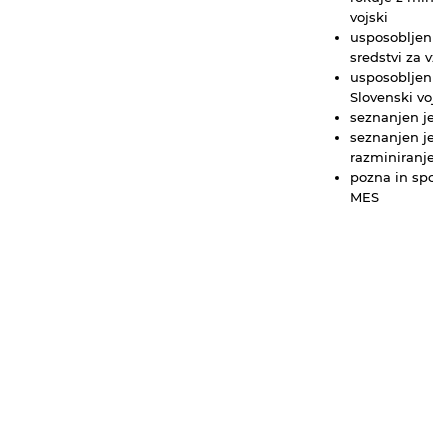
vojski
usposobljen je 
sredstvi za vži
usposobljen je
Slovenski vojs
seznanjen je z
seznanjen je s
razminiranje
pozna in spošt
MES