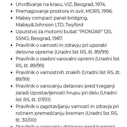
Utvrđivanje na krasu, VIZ, Beograd, 1974.
Premagovanje prostora in ovir, MORS, 1996.
Mabey compact panel bridging,
Mabey&Johnson LTD, Twyford
Uputstvo za motorni bušač "PIONJAR" 120,
SSNO, Beograd, 1987.
Pravilnik o varnosti in zdravju pri uporabi
delovne opreme (Uradni list RS, št. 89/99)
Pravilnik o osebni varovalni opremi (Uradni list
RS, št. 89/99)
Pravilnik o varnostnih znakih (Uradni list RS, št.
89/99)
Pravilnik o varovanju delavcev pred tveganji
zaradi izpostavljenosti hrupu pri delu (Uradni
list RS, št. 07/01)
Pravilnik o zagotavljanju varnosti in zdravja pri
ročnem premeščanju bremen (Uradni list RS,
št. 30/00)
Pravilnik o varovanju delavcev pred tveganji