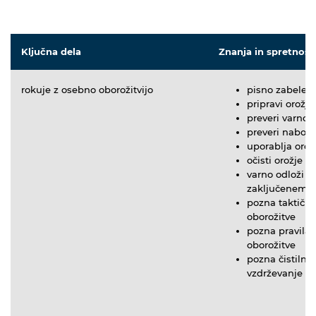
Ključna dela
Znanja in spretnost
rokuje z osebno oborožitvijo
pisno zabeleži
pripravi orožj
preveri varno
preveri naboje 
uporablja orož
očisti orožje
varno odloži o
zaključenem d
pozna taktično
oborožitve
pozna pravila 
oborožitve
pozna čistilna
vzdrževanje o