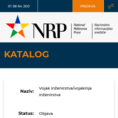
01 58 64 200
PRIJAVA
KATALOG
Vojak inženirstva/vojakinja
Naziv:
inženirstva
Status:
Objava