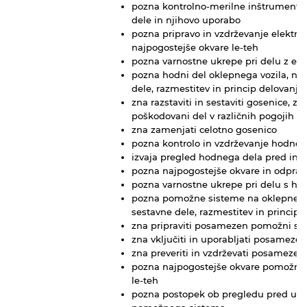
pozna kontrolno-merilne inštrumente,
dele in njihovo uporabo
pozna pripravo in vzdrževanje električ
najpogostejše okvare le-teh
pozna varnostne ukrepe pri delu z el
pozna hodni del oklepnega vozila, nj
dele, razmestitev in princip delovanja
zna razstaviti in sestaviti gosenice, 
poškodovani del v različnih pogojih
zna zamenjati celotno gosenico
pozna kontrolo in vzdrževanje hodneg
izvaja pregled hodnega dela pred in 
pozna najpogostejše okvare in odpravl
pozna varnostne ukrepe pri delu s h
pozna pomožne sisteme na oklepnem 
sestavne dele, razmestitev in princip 
zna pripraviti posamezen pomožni si
zna vključiti in uporabljati posamez
zna preveriti in vzdrževati posameze
pozna najpogostejše okvare pomožnih
le-teh
pozna postopek ob pregledu pred upo