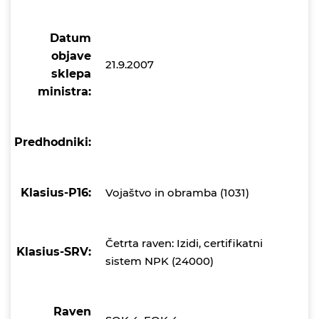
Datum
objave
21.9.2007
sklepa
ministra:
Predhodniki:
Klasius-P16:
Vojaštvo in obramba (1031)
Četrta raven: Izidi, certifikatni
Klasius-SRV:
sistem NPK (24000)
Raven