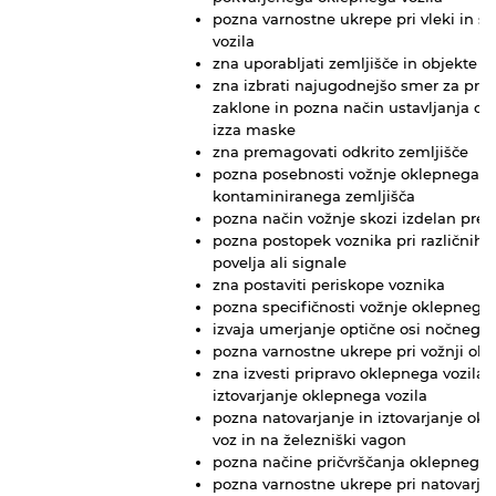
pozna varnostne ukrepe pri vleki in s
vozila
zna uporabljati zemljišče in objekte z
zna izbrati najugodnejšo smer za premi
zaklone in pozna način ustavljanja ok
izza maske
zna premagovati odkrito zemljišče
pozna posebnosti vožnje oklepnega vo
kontaminiranega zemljišča
pozna način vožnje skozi izdelan pre
pozna postopek voznika pri različnih n
povelja ali signale
zna postaviti periskope voznika
pozna specifičnosti vožnje oklepnega 
izvaja umerjanje optične osi nočnega p
pozna varnostne ukrepe pri vožnji okl
zna izvesti pripravo oklepnega vozila 
iztovarjanje oklepnega vozila
pozna natovarjanje in iztovarjanje okl
voz in na železniški vagon
pozna načine pričvrščanja oklepnega v
pozna varnostne ukrepe pri natovarjan