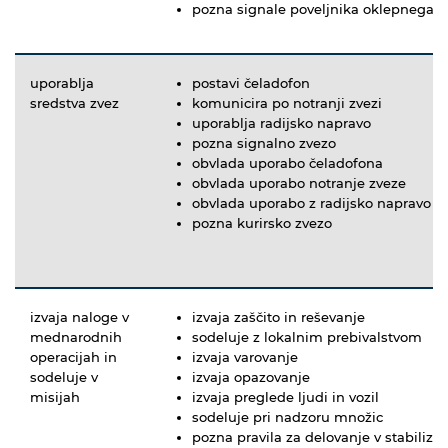
pozna signale poveljnika oklepnega v
uporablja
postavi čeladofon
sredstva zvez
komunicira po notranji zvezi
uporablja radijsko napravo
pozna signalno zvezo
obvlada uporabo čeladofona
obvlada uporabo notranje zveze
obvlada uporabo z radijsko napravo
pozna kurirsko zvezo
izvaja naloge v
izvaja zaščito in reševanje
mednarodnih
sodeluje z lokalnim prebivalstvom
operacijah in
izvaja varovanje
sodeluje v
izvaja opazovanje
misijah
izvaja preglede ljudi in vozil
sodeluje pri nadzoru množic
pozna pravila za delovanje v stabiliz