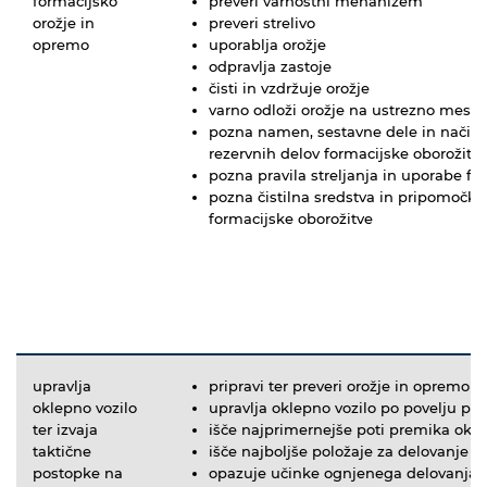
formacijsko
preveri varnostni mehanizem
orožje in
preveri strelivo
opremo
uporablja orožje
odpravlja zastoje
čisti in vzdržuje orožje
varno odloži orožje na ustrezno mest
pozna namen, sestavne dele in način 
rezervnih delov formacijske oborožitv
pozna pravila streljanja in uporabe fo
pozna čistilna sredstva in pripomočke
formacijske oborožitve
upravlja
pripravi ter preveri orožje in opremo z
oklepno vozilo
upravlja oklepno vozilo po povelju po
ter izvaja
išče najprimernejše poti premika okle
taktične
išče najboljše položaje za delovanje in
postopke na
opazuje učinke ognjenega delovanja 