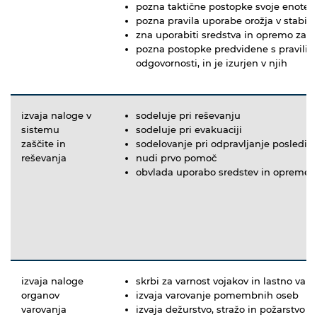
pozna taktične postopke svoje enote in
pozna pravila uporabe orožja v stabil
zna uporabiti sredstva in opremo za za
pozna postopke predvidene s pravili 
odgovornosti, in je izurjen v njih
izvaja naloge v
sodeluje pri reševanju
sistemu
sodeluje pri evakuaciji
zaščite in
sodelovanje pri odpravljanje posledic
reševanja
nudi prvo pomoč
obvlada uporabo sredstev in opreme za
izvaja naloge
skrbi za varnost vojakov in lastno varn
organov
izvaja varovanje pomembnih oseb
varovanja
izvaja dežurstvo, stražo in požarstvo v