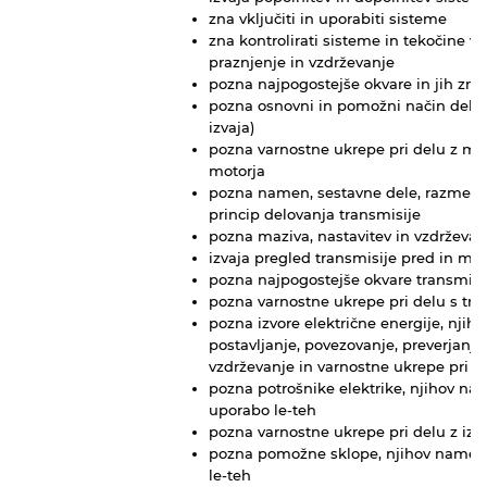
zna vključiti in uporabiti sisteme
zna kontrolirati sisteme in tekočine v 
praznjenje in vzdrževanje
pozna najpogostejše okvare in jih zna 
pozna osnovni in pomožni način dela (
izvaja)
pozna varnostne ukrepe pri delu z mot
motorja
pozna namen, sestavne dele, razmest
princip delovanja transmisije
pozna maziva, nastavitev in vzdrževan
izvaja pregled transmisije pred in me
pozna najpogostejše okvare transmisije
pozna varnostne ukrepe pri delu s tra
pozna izvore električne energije, njih
postavljanje, povezovanje, preverjanje
vzdrževanje in varnostne ukrepe pri de
pozna potrošnike elektrike, njihov na
uporabo le-teh
pozna varnostne ukrepe pri delu z izvo
pozna pomožne sklope, njihov namen,
le-teh