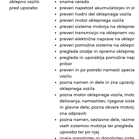
oklepno vozilo
sname cerado
pred uporabo
preveri napetost akumulatorjev in stan
preveri hodni del oklepnega vozila
preveri motor oklepnega vozila
preveri sisteme motorja na oklepnem 
preveri transmisijo na oklepnem vozil
preveri električne naprave na oklepne
preveri pomožne sisteme na oklepnem
pregleda orodje in opremo oklepnega 
pregleda in uporablja pomožne napra
pribor
preveri in po potrebi namesti specia
vozilu
pozna namen in dele in zna upravljati 
oklepnega vozila
pozna motor oklepnega vozila, motorj
delovanja, namestitev, njegove sistem
in glavne dele, pozna okvare motorja,
zna odpraviti
pozna namen, sestavne dele, razmestit
vseh sistemov motorja ter pregleda s
uporabo ter po njej
izvaja popolnitev in dopolnitev siste