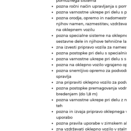
pomožnega sistema
pozna ročni način upravljanja s pomo
pozna varnostne ukrepe pri delu s p
pozna orodje, opremo in nadomestne d
njihov namen, razmestitev, vzdrževan
na oklepnem vozilu
pozna specialne sisteme na oklepnem 
sestavne dele in njihove tehnične last
zna izvesti pripravo vozila za namesti
pozna postopke pri delu s specialnimi
pozna varnostne ukrepe pri delu s spe
pozna na oklepno vozilo vgrajeno op
pozna snemljivo opremo za podvodno v
spravlja
zna pripraviti oklepno vozilo za podv
pozna postopke premagovanja vodnih 
bredenjem (do 1,8 m)
pozna varnostne ukrepe pri delu z nap
teh
pozna in izvaja pripravo oklepnega voz
uporabo
pozna pravila uporabe v zimskem ali 
zna vzdrževati oklepno vozilo v stalni 