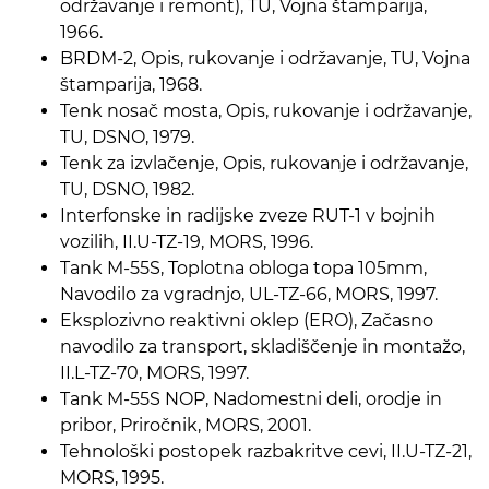
održavanje i remont), TU, Vojna štamparija,
1966.
BRDM-2, Opis, rukovanje i održavanje, TU, Vojna
štamparija, 1968.
Tenk nosač mosta, Opis, rukovanje i održavanje,
TU, DSNO, 1979.
Tenk za izvlačenje, Opis, rukovanje i održavanje,
TU, DSNO, 1982.
Interfonske in radijske zveze RUT-1 v bojnih
vozilih, II.U-TZ-19, MORS, 1996.
Tank M-55S, Toplotna obloga topa 105mm,
Navodilo za vgradnjo, UL-TZ-66, MORS, 1997.
Eksplozivno reaktivni oklep (ERO), Začasno
navodilo za transport, skladiščenje in montažo,
II.L-TZ-70, MORS, 1997.
Tank M-55S NOP, Nadomestni deli, orodje in
pribor, Priročnik, MORS, 2001.
Tehnološki postopek razbakritve cevi, II.U-TZ-21,
MORS, 1995.