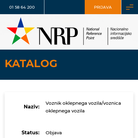
01 58 64 200
PRIJAVA
KATALOG
Voznik oklepnega vozila/voznica
Naziv:
oklepnega vozila
Status:
Objava