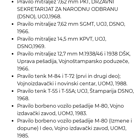
Pravilo mitraljez 7,62 mm PKT, DRŽAVNI
SEKRETARIJAT ZA NARODNU ODBRANU
(DSNO), UOJ,1968.
Pravilo mitraljez 7,62 mm SGMT, UOJ, DSNO,
1966.
Pravilo mitraljez 14,5 mm KPVT, UOJ,
DSNO,1969.
Pravilo mitraljez 12,7 mm M.1938/46 i 1938 DŠK,
Uprava pešadija, Vojnoštamparsko poduzeče,
1966.
Pravilo tenk M-84 i T-72 (prvi in drugi deo);
Vojnoizdavački i novinski centar, UOMJ, 1988.
Pravilo tenk T-55 i T-55A; UOJ, Štamparija DSNO,
1968.
Pravilo borbeno vozilo pešadije M-80, Vojno
izdavački zavod, UOMJ, 1983.
Pravilo borbeno vozilo pešadije M-80 (Izmene i
dopune) I deo, Vojno izdavački zavod, UOMJ,
1985.