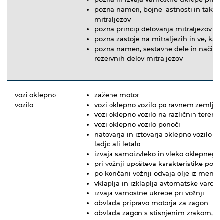
pozna namen, bojne lastnosti in takti
mitraljezov
pozna princip delovanja mitraljezov
pozna zastoje na mitraljezih in ve, kak
pozna namen, sestavne dele in način 
rezervnih delov mitraljezov
vozi oklepno
zažene motor
vozilo
vozi oklepno vozilo po ravnem zemljišč
vozi oklepno vozilo na različnih tereni
vozi oklepno vozilo ponoči
natovarja in iztovarja oklepno vozilo n
ladjo ali letalo
izvaja samoizvleko in vleko oklepnega
pri vožnji upošteva karakteristike po
po končani vožnji odvaja olje iz menja
vklaplja in izklaplja avtomatske varov
izvaja varnostne ukrepe pri vožnji
obvlada pripravo motorja za zagon
obvlada zagon s stisnjenim zrakom, p