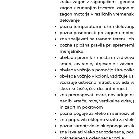
zraka, zagon z zaganjačem - generato
zagon z zunanjim izvorom, zagon moto
zagon motorja v različnih vremenskih 
delovanje
pozna temperaturni režim delovanja 
pozna posebnosti pri zagonu motorja z
zna speljevati na ravnem terenu, ob 
pozna splošna pravila pri spremembi 
menjalniku
obvlada premik z mesta in vzdrževan
smeri, zaviranje, utrjevanje z zavoro
obvlada vožnjo s pomočjo žiro-polko
obvlada vožnjo v koloni, vzdržuje ustr
vzdržuje ustrezno hitrost, obvlada vož
skozi križišče, čez desantni most
zna premagovati ovire, obvladuje nera
nagib, vrtače, rove, vertikalne ovire, p
in zaprtim pokrovom
pozna pogoje za vleko in samoizvleko
zna pripraviti oklepno vozilo za vleko
pozna samoizvleko oklepnega vozila 
zna izvajati vleko zagozdenega, pošk
pokvarjenega oklepnega vozila