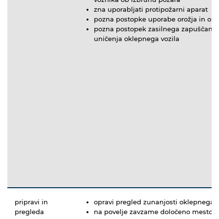
zna uporabljati protipožarni aparat
pozna postopke uporabe orožja in op
pozna postopek zasilnega zapuščanja
uničenja oklepnega vozila
pripravi in
opravi pregled zunanjosti oklepnega v
pregleda
na povelje zavzame določeno mesto