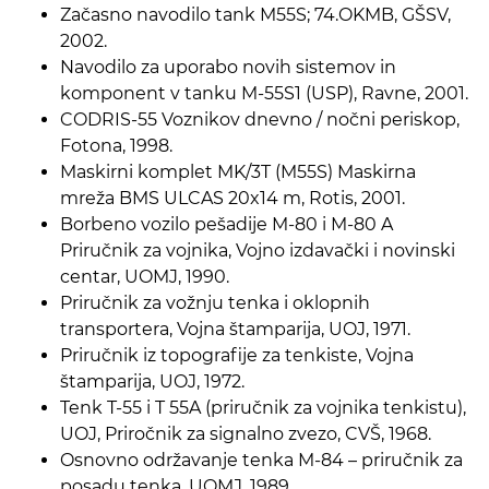
Začasno navodilo tank M55S; 74.OKMB, GŠSV,
2002.
Navodilo za uporabo novih sistemov in
komponent v tanku M-55S1 (USP), Ravne, 2001.
CODRIS-55 Voznikov dnevno / nočni periskop,
Fotona, 1998.
Maskirni komplet MK/3T (M55S) Maskirna
mreža BMS ULCAS 20x14 m, Rotis, 2001.
Borbeno vozilo pešadije M-80 i M-80 A
Priručnik za vojnika, Vojno izdavački i novinski
centar, UOMJ, 1990.
Priručnik za vožnju tenka i oklopnih
transportera, Vojna štamparija, UOJ, 1971.
Priručnik iz topografije za tenkiste, Vojna
štamparija, UOJ, 1972.
Tenk T-55 i T 55A (priručnik za vojnika tenkistu),
UOJ, Priročnik za signalno zvezo, CVŠ, 1968.
Osnovno održavanje tenka M-84 – priručnik za
posadu tenka, UOMJ, 1989.