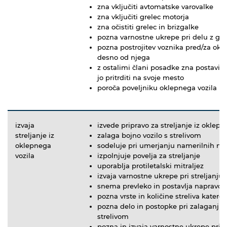
zna vključiti avtomatske varovalke
zna vključiti grelec motorja
zna očistiti grelec in brizgalke
pozna varnostne ukrepe pri delu z gr
pozna postrojitev voznika pred/za okle
desno od njega
z ostalimi člani posadke zna postaviti, 
jo pritrditi na svoje mesto
poroča poveljniku oklepnega vozila
izvaja
izvede pripravo za streljanje iz oklepn
streljanje iz
zalaga bojno vozilo s strelivom
oklepnega
sodeluje pri umerjanju namerilnih na
vozila
izpolnjuje povelja za streljanje
uporablja protiletalski mitraljez
izvaja varnostne ukrepe pri streljanju
snema prevleko in postavlja napravo 
pozna vrste in količine streliva katere
pozna delo in postopke pri zalaganju 
strelivom
pozna in izvaja varnostne ukrepe pri d