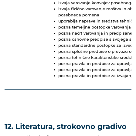
izvaja varovanje konvojev posebneg
izvaja fizično varovanje moštva in obj
posebnega pomena
uporablja naprave in sredstva tehnič
pozna temeljne postopke varovanja ose
pozna načrt varovanja in predpisane 
pozna osnovne predpise s svojega st
pozna standardne postopke za izvedb
pozna splošne predpise o prevozu ose
pozna tehnične karakteristike sredste
pozna pravila in predpise za opravljan
pozna pravila in predpise za opravljan
pozna pravila in predpise za izvajanj
12. Literatura, strokovno gradivo