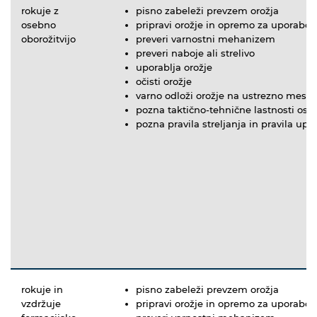
rokuje z
pisno zabeleži prevzem orožja
osebno
pripravi orožje in opremo za uporabo
oborožitvijo
preveri varnostni mehanizem
preveri naboje ali strelivo
uporablja orožje
očisti orožje
varno odloži orožje na ustrezno mest
pozna taktično-tehnične lastnosti ose
pozna pravila streljanja in pravila up
rokuje in
pisno zabeleži prevzem orožja
vzdržuje
pripravi orožje in opremo za uporabo