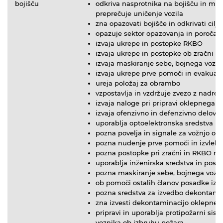
bojišču
odkriva nasprotnika na bojišču in m
preprečuje uničenje vozila
zna opazovati bojišče in odkrivati cilje
opazuje sektor opazovanja in poroča 
izvaja ukrepe in postopke RKBO
izvaja ukrepe in postopke ob zračni n
izvaja maskiranje sebe, bojnega vozil
izvaja ukrepe prve pomoči in evakuaci
ureja položaj za obrambo
vzpostavlja in vzdržuje zvezo z nadrej
izvaja naloge pri pripravi oklepnega v
izvaja ofenzivno in defenzivno delova
uporablja optoelektronska sredstva in
pozna povelja in signale za vožnjo ok
pozna nudenje prve pomoči in izvlek
pozna postopke pri zračni in RKBO ne
uporablja inženirska sredstva in post
pozna maskiranje sebe, bojnega vozila
ob pomoči ostalih članov posadke izd
pozna sredstva za izvedbo dekontami
zna izvesti dekontaminacijo oklepnega
pripravi in uporablja protipožarni si
voznika ob izbruhu požara