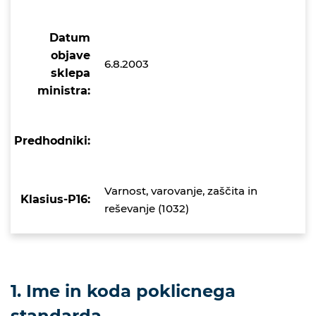
Datum
objave
6.8.2003
sklepa
ministra:
Predhodniki:
Varnost, varovanje, zaščita in
Klasius-P16:
reševanje (1032)
1. Ime in koda poklicnega
standarda