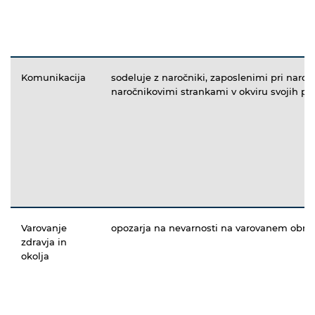
Komunikacija
sodeluje z naročniki, zaposlenimi pri naroč
naročnikovimi strankami v okviru svojih pri
Varovanje
opozarja na nevarnosti na varovanem obm
zdravja in
okolja