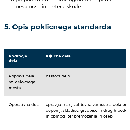
nevarnosti in preteče škode
5. Opis poklicnega standarda
Področje
Ključna dela
dela
Priprava dela
nastopi delo
oz. delovnega
mesta
Operativna dela
opravlja manj zahtevna varnostna dela pri 
deponij, skladišč, gradbišč in drugih podo
in območij ter premoženja in oseb