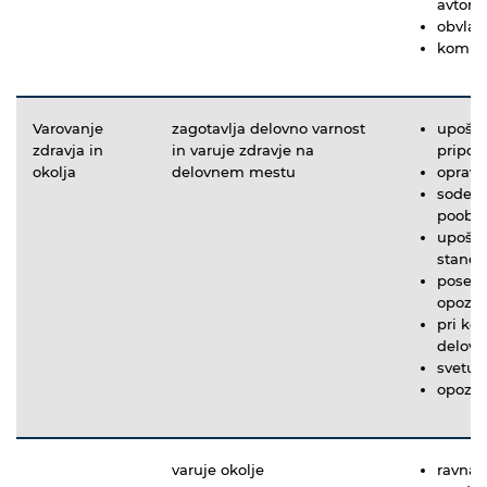
avton
obvlad
komuni
Varovanje
zagotavlja delovno varnost
upošte
zdravja in
in varuje zdravje na
pripom
okolja
delovnem mestu
opravl
sodelu
poobla
upošte
standa
posebn
opozarj
pri ko
delovn
svetuj
opozor
varuje okolje
ravna 