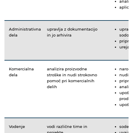
analiz
aplicir
Administrativna
upravlja z dokumentacijo
upravl
dela
in jo arhivira
sodobn
priprav
ureja 
Komercialna
analizira proizvodne
naroča
dela
stroške in nudi strokovno
nudi s
pomoč pri komercialnih
priprav
delih
analiz
upoštev
prodaj
upošte
Vodenje
vodi različne time in
sodelu
projekte
uvaja 