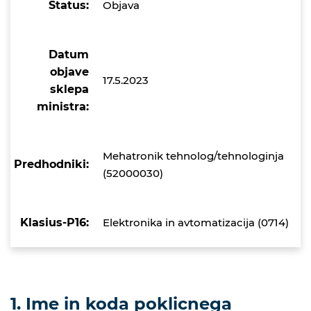
Status:
Objava
Datum
objave
17.5.2023
sklepa
ministra:
Mehatronik tehnolog/tehnologinja
Predhodniki:
(52000030)
Klasius-P16:
Elektronika in avtomatizacija (0714)
1. Ime in koda poklicnega