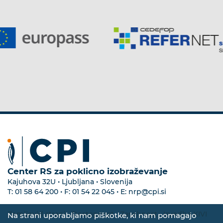
Center RS za poklicno izobraževanje
Kajuhova 32U • Ljubljana • Slovenija
T:
01 58 64 200
• F:
01 54 22 045
• E:
nrp@cpi.si
Zemljevid strani
•
Dostopnost
•
Zasebnost
•
Izvedba KIVI
Na strani uporabljamo piškotke, ki nam pomagajo