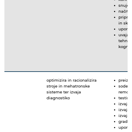
snuje 
načrtu
pripra
in skl
uporab
uvaja 
tehnolo
kognit
optimizira in racionalizira
preizk
stroje in mehatronske
sodeluj
sisteme ter izvaja
remon
diagnostiko
testira
izvaja
izvaja
izvaja
gradi 
uporab