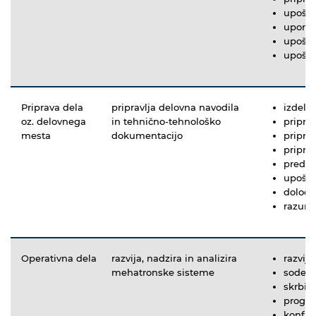
upošte
uporab
upošte
upošte
Priprava dela
pripravlja delovna navodila
izdelu
oz. delovnega
in tehnično-tehnološko
pripra
mesta
dokumentacijo
pripra
pripra
predpi
upošte
določa
razume
Operativna dela
razvija, nadzira in analizira
razvij
mehatronske sisteme
sodelu
skrbi 
progra
konfig