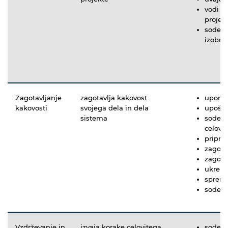
vodi s
projek
sodeluj
izobra
Zagotavljanje
zagotavlja kakovost
uporab
kakovosti
svojega dela in dela
upošte
sistema
sodeluj
celovi
pripra
zagota
zagota
ukrepa
spreml
sodelu
Vzdrževanje in
izvaja korake celovitega
sodelu