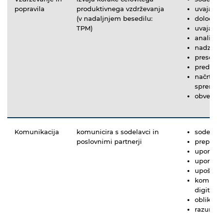
popravila
produktivnega vzdrževanja
uvaja 
(v nadaljnjem besedilu:
določi
TPM)
uvaja 
analiz
nadzir
presoj
predpi
načrtu
spreml
obvešč
Komunikacija
komunicira s sodelavci in
sodelu
poslovnimi partnerji
prepreč
uporab
uporabl
upošte
komuni
digita
obliku
razume