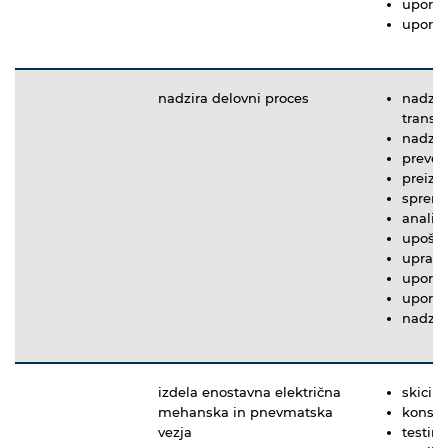
uporab
uporab
nadzira delovni proces
nadzir
transp
nadzir
preverj
preizk
spremlj
analiz
upošte
upravl
uporab
uporab
nadzir
izdela enostavna električna
skicira
mehanska in pnevmatska
konstr
vezja
testira