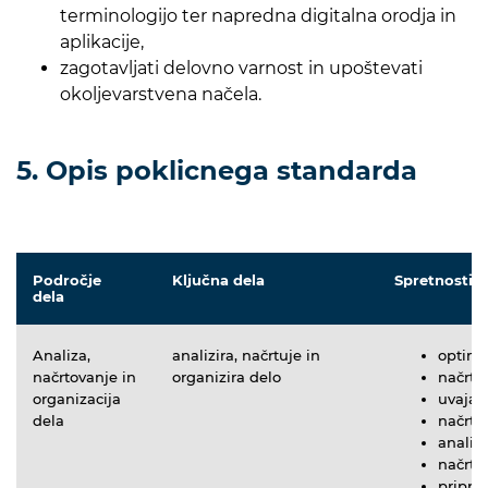
terminologijo ter napredna digitalna orodja in
aplikacije,
zagotavljati delovno varnost in upoštevati
okoljevarstvena načela.
5. Opis poklicnega standarda
Področje
Ključna dela
Spretnosti i
dela
Analiza,
analizira, načrtuje in
optimi
načrtovanje in
organizira delo
načrtu
organizacija
uvaja 
dela
načrtu
analiz
načrtu
pripra