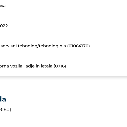
ava
2022
servisni tehnolog/tehnologinja (01064170)
rna vozila, ladje in letala (0716)
da
8180)