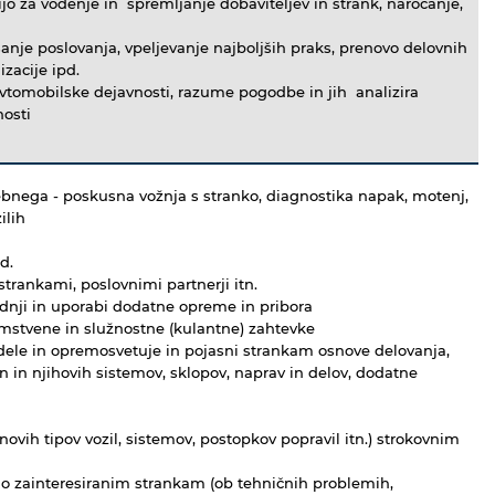
o za vodenje in spremljanje dobaviteljev in strank, naročanje,
nje poslovanja, vpeljevanje najboljših praks, prenovo delovnih
izacije ipd.
vtomobilske dejavnosti, razume pogodbe in jih analizira
osti
ebnega - poskusna vožnja s stranko, diagnostika napak, motenj,
ilih
d.
strankami, poslovnimi partnerji itn.
radnji in uporabi dodatne opreme in pribora
jamstvene in služnostne (kulantne) zahtevke
e dele in opremosvetuje in pojasni strankam osnove delovanja,
n in njihovih sistemov, sklopov, naprav in delov, dodatne
ovih tipov vozil, sistemov, postopkov popravil itn.) strokovnim
no zainteresiranim strankam (ob tehničnih problemih,