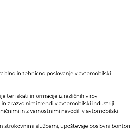
mercialno in tehnično poslovanje v avtomobilski
er iskati informacije iz različnih virov
n z razvojnimi trendi v avtomobilski industriji
ehničnimi in z varnostnimi navodili v avtomobilski
i in strokovnimi službami, upoštevaje poslovni bonton