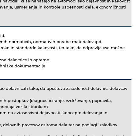
mi navodili, ki se nanašajo na avtomobilsko dejavnost in kakovost
evanja, usmerjanja in kontrole uspešnosti dela, ekonomičnosti
pd.
ovnih normativih, normativih porabe materialov ipd.
roke in standarde kakovosti, ter tako, da odpravlja vse možne
ezne delavnice in opreme
ehniške dokumentacije
 po delavnicah tako, da upošteva zasedenost delavnic, delavcev
nih postopkov (diagnosticiranje, vzdrževanje, popravila,
predaja vozila strankam
om na avtoservisni dejavnosti, koncepte delovanja in
te, delovnih procesov oziroma dela ter na podlagi izsledkov