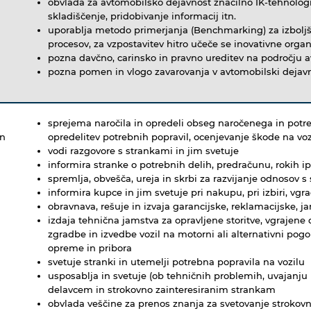
obvlada za avtomobilsko dejavnost značilno IK-tehnologij
skladiščenje, pridobivanje informacij itn.
uporablja metodo primerjanja (Benchmarking) za izboljša
procesov, za vzpostavitev hitro učeče se inovativne organ
pozna davčno, carinsko in pravno ureditev na področju a
pozna pomen in vlogo zavarovanja v avtomobilski dejavn
sprejema naročila in opredeli obseg naročenega in potr
in
opredelitev potrebnih popravil, ocenjevanje škode na voz
vodi razgovore s strankami in jim svetuje
informira stranke o potrebnih delih, predračunu, rokih ip
spremlja, obvešča, ureja in skrbi za razvijanje odnosov s 
informira kupce in jim svetuje pri nakupu, pri izbiri, vg
obravnava, rešuje in izvaja garancijske, reklamacijske, 
izdaja tehnična jamstva za opravljene storitve, vgrajen
zgradbe in izvedbe vozil na motorni ali alternativni pogo
opreme in pribora
svetuje stranki in utemelji potrebna popravila na vozilu
usposablja in svetuje (ob tehničnih problemih, uvajanju n
delavcem in strokovno zainteresiranim strankam
obvlada veščine za prenos znanja za svetovanje strokov