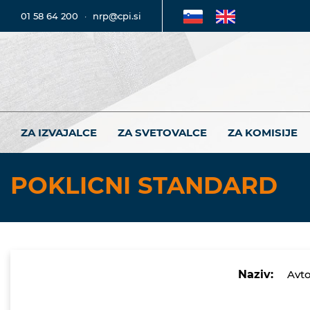
01 58 64 200
·
nrp@cpi.si
ZA IZVAJALCE
ZA SVETOVALCE
ZA KOMISIJE
POKLICNI STANDARD
Naziv:
Avto