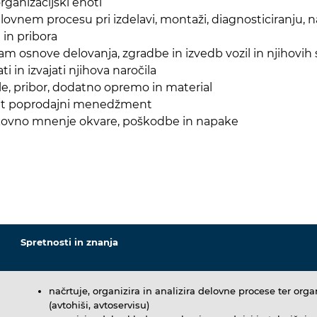
organizacijski enoti
vnem procesu pri izdelavi, montaži, diagnosticiranju, na
 in pribora
m osnove delovanja, zgradbe in izvedb vozil in njihovih 
 in izvajati njihova naročila
le, pribor, dodatno opremo in material
nkovit poprodajni menedžment
trokovno mnenje okvare, poškodbe in napake
Spretnosti in znanja
načrtuje, organizira in analizira delovne procese ter org
(avtohiši, avtoservisu)