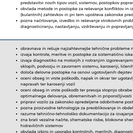
predstavitvi novih tipov vozil, sistemov, postopkov popravi
obvlada metode in postopke za reševanje konfliktov in iz
(kulantnih) zahtevkov in pri tem upošteva zakonske pred
pozna načrtovanje, izvedbo in reševanje strokovnih prob
diagnosticiranju, nastavljanju, vzdrževanju in popravljan
obravnava in rešuje najzahtevnejše tehnične probleme n
izvaja kontrole, meritve in postopke za sistematično iska
izvaja diagnostiko na motorjih z notranjim izgorevanjem,
sklopih, podvozju in zavornem sistemu, karoseriji, ličenih
določa delovne postopke na osnovi ugotovljenih dejstev
oceni obseg in vrste poškodb, napak in okvar ter ugotavl
napravah ter karoseriji vozil
oceni obseg in vrste poškodb ter presoja stopnjo obrab
optimalnega delovanja, obremenitvah in priporočljivosti
pripravi vozilo za zakonsko opredeljene odobritvene pos
pozna proizvodne tehnologije za preoblikovanje in obdela
razume tehnično-tehnološko dokumentacijo za izvajanje 
zna brati vezalne načrte, shematske risbe, blokovne she
hidravličnih sistemov
obvlada izbiro in uporabo kontrolnih, merilnih, diagnost