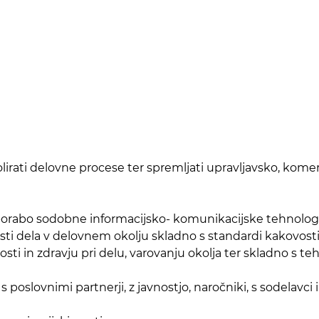
ontrolirati delovne procese ter spremljati upravljavsko, ko
orabo sodobne informacijsko- komunikacijske tehnologije t
sti dela v delovnem okolju skladno s standardi kakovosti i
nosti in zdravju pri delu, varovanju okolja ter skladno s t
poslovnimi partnerji, z javnostjo, naročniki, s sodelavc