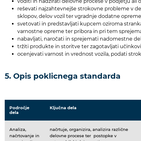
voditi in nadzirati delovne procese v podjetju ali 
reševati najzahtevnejše strokovne probleme v delo
sklopov, delov vozil ter vgradnje dodatne opreme
svetovati in predstavljati kupcem oziroma stranka
varnostne opreme ter pribora in pri tem sprejemati
nabavljati, naročati in sprejemati nadomestne de
tržiti produkte in storitve ter zagotavljati uči
ocenjevati varnost in vrednost vozila, podati s
5. Opis poklicnega standarda
Področje
Ključna dela
dela
Analiza,
načrtuje, organizira, analizira različne
načrtovanje in
delovne procese ter postopke v