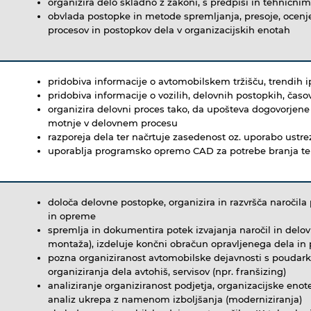
organizira delo skladno z zakoni, s predpisi in tehnični
obvlada postopke in metode spremljanja, presoje, ocenj
procesov in postopkov dela v organizacijskih enotah
pridobiva informacije o avtomobilskem tržišču, trendih i
pridobiva informacije o vozilih, delovnih postopkih, čas
organizira delovni proces tako, da upošteva dogovorjene 
motnje v delovnem procesu
razporeja dela ter načrtuje zasedenost oz. uporabo ustr
uporablja programsko opremo CAD za potrebe branja t
določa delovne postopke, organizira in razvršča naročila
in opreme
spremlja in dokumentira potek izvajanja naročil in delov
montaža), izdeluje končni obračun opravljenega dela in 
pozna organiziranost avtomobilske dejavnosti s poudark
organiziranja dela avtohiš, servisov (npr. franšizing)
analiziranje organiziranost podjetja, organizacijske eno
analiz ukrepa z namenom izboljšanja (moderniziranja)