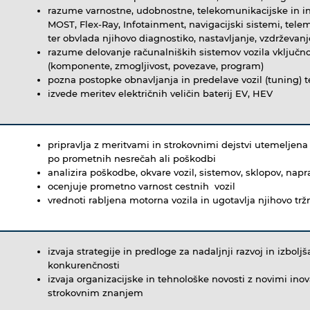
razume varnostne, udobnostne, telekomunikacijske in in
MOST, Flex-Ray, Infotainment, navigacijski sistemi, tele
ter obvlada njihovo diagnostiko, nastavljanje, vzdrževanj
razume delovanje računalniških sistemov vozila vključno
(komponente, zmogljivost, povezave, program)
pozna postopke obnavljanja in predelave vozil (tuning) ter
izvede meritev električnih veličin baterij EV, HEV
pripravlja z meritvami in strokovnimi dejstvi utemeljena
po prometnih nesrečah ali poškodbi
analizira poškodbe, okvare vozil, sistemov, sklopov, napr
ocenjuje prometno varnost cestnih vozil
vrednoti rabljena motorna vozila in ugotavlja njihovo tr
izvaja strategije in predloge za nadaljnji razvoj in izbol
konkurenčnosti
izvaja organizacijske in tehnološke novosti z novimi in
strokovnim znanjem