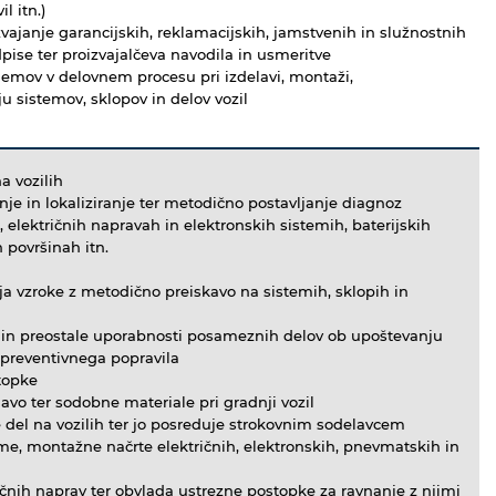
l itn.)
vajanje garancijskih, reklamacijskih, jamstvenih in služnostnih
pise ter proizvajalčeva navodila in usmeritve
lemov v delovnem procesu pri izdelavi, montaži,
ju sistemov, sklopov in delov vozil
a vozilih
nje in lokaliziranje ter metodično postavljanje diagnoz
 električnih napravah in elektronskih sistemih, baterijskih
 površinah itn.
ja vzroke z metodično preiskavo na sistemih, sklopih in
e in preostale uporabnosti posameznih delov ob upoštevanju
 preventivnega popravila
topke
vo ter sodobne materiale pri gradnji vozil
del na vozilih ter jo posreduje strokovnim sodelavcem
me, montažne načrte električnih, elektronskih, pnevmatskih in
ičnih naprav ter obvlada ustrezne postopke za ravnanje z njimi